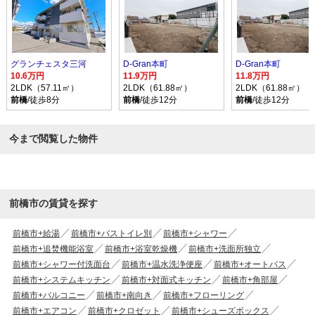
グランチェスタ三河
D-Gran本町
D-Gran本町
10.6万円
11.9万円
11.8万円
2LDK（57.11㎡）
2LDK（61.88㎡）
2LDK（61.88㎡）
前橋
/徒歩8分
前橋
/徒歩12分
前橋
/徒歩12分
今まで閲覧した物件
前橋市の賃貸を探す
前橋市+給湯
前橋市+バストイレ別
前橋市+シャワー
前橋市+追焚機能浴室
前橋市+浴室乾燥機
前橋市+洗面所独立
前橋市+シャワー付洗面台
前橋市+温水洗浄便座
前橋市+オートバス
前橋市+システムキッチン
前橋市+対面式キッチン
前橋市+角部屋
前橋市+バルコニー
前橋市+南向き
前橋市+フローリング
前橋市+エアコン
前橋市+クロゼット
前橋市+シューズボックス