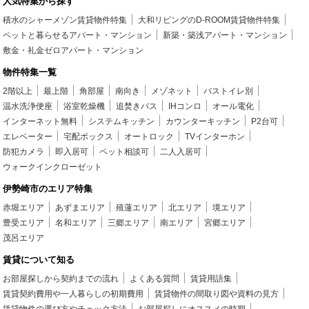
人気特集から探す
積水のシャーメゾン賃貸物件特集
大和リビングのD-ROOM賃貸物件特集
ペットと暮らせるアパート・マンション
新築・築浅アパート・マンション
敷金・礼金ゼロアパート・マンション
物件特集一覧
2階以上
最上階
角部屋
南向き
メゾネット
バストイレ別
温水洗浄便座
浴室乾燥機
追焚きバス
IHコンロ
オール電化
インターネット無料
システムキッチン
カウンターキッチン
P2台可
エレベーター
宅配ボックス
オートロック
TVインターホン
防犯カメラ
即入居可
ペット相談可
二人入居可
ウォークインクローゼット
伊勢崎市のエリア特集
赤堀エリア
あずまエリア
殖蓮エリア
北エリア
境エリア
豊受エリア
名和エリア
三郷エリア
南エリア
宮郷エリア
茂呂エリア
賃貸について知る
お部屋探しから契約までの流れ
よくある質問
賃貸用語集
賃貸契約費用や一人暮らしの初期費用
賃貸物件の間取り図や資料の見方