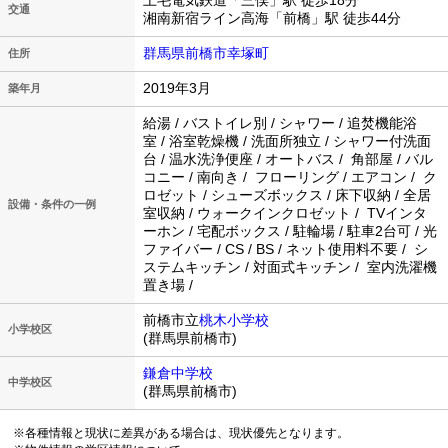
上毛電気鉄道「三俣」駅 徒歩18分
交通
湘南新宿ライン高海「前橋」駅 徒歩44分
群馬県前橋市幸塚町
住所
2019年3月
築年月
給湯 / バストイレ別 / シャワー / 追焚機能浴
室 / 浴室乾燥機 / 洗面所独立 / シャワー付洗面
台 / 温水洗浄便座 / オートバス / 角部屋 / バル
コニー / 南向き / フローリング / エアコン / ク
ロゼット / シューズボックス / 床下収納 / 全居
設備・条件の一例
室収納 / ウォークインクロゼット / TVインタ
ーホン / 宅配ボックス / 駐輪場 / 駐車2台可 / 光
ファイバー / CS / BS / ネット使用料不要 / シ
ステムキッチン / 対面式キッチン / 室内洗濯機
置き場 /
前橋市立
桃木小学校
小学校区
(群馬県前橋市)
鎌倉中学校
中学校区
(群馬県前橋市)
※各種情報と現状に差異がある場合は、現状優先となります。