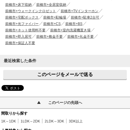
前橋市+床下収納
前橋市+全居室収納
前橋市+ウォークインクロゼット
前橋市+TVインターホン
前橋市+宅配ボックス
前橋市+駐輪場
前橋市+駐車2台可
前橋市+光ファイバー
前橋市+CS
前橋市+BS
前橋市+ネット使用料不要
前橋市+室内洗濯機置き場
前橋市+即入居可
前橋市+敷金不要
前橋市+礼金不要
前橋市+保証人不要
最近検索した条件
このページをメールで送る
このページの先頭へ
間取りから探す
1K～1DK
1LDK～2DK
2LDK～3DK
3DK以上