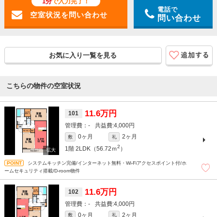
1分
で入力完了！
電話で
問い合わせ
お気に入り一覧を見る
こちらの物件の空室状況
11.6万円
101
-
4,000円
0ヶ月
2ヶ月
敷
礼
2
1階
2LDK（56.72ｍ
）
システムキッチン完備/インターネット無料・Wi-Fiアクセスポイント付/ホ
ームセキュリティ搭載/D-room物件
11.6万円
102
-
4,000円
0ヶ月
2ヶ月
敷
礼