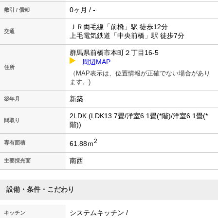
0ヶ月 / -
敷引 / 償却
ＪＲ両毛線「前橋」駅 徒歩12分
交通
上毛電気鉄道「中央前橋」駅 徒歩7分
群馬県前橋市本町２丁目16-5
周辺MAP
住所
（MAP表示は、位置情報が正確でない場合があり
ます。)
新築
築年月
2LDK (LDK13.7畳/洋室6.1畳(*階)/洋室6.1畳(*
間取り
階))
2
61.88ｍ
専有面積
南西
主要採光面
設備・条件・こだわり
システムキッチン /
キッチン