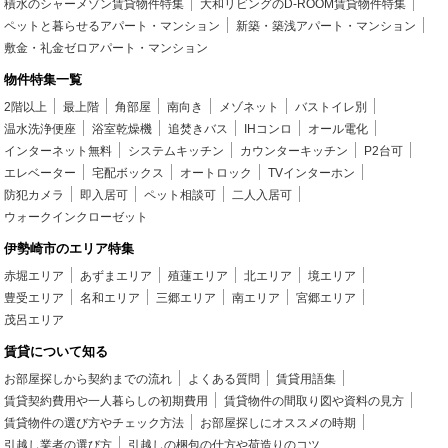
積水のシャーメゾン賃貸物件特集
大和リビングのD-ROOM賃貸物件特集
ペットと暮らせるアパート・マンション
新築・築浅アパート・マンション
敷金・礼金ゼロアパート・マンション
物件特集一覧
2階以上
最上階
角部屋
南向き
メゾネット
バストイレ別
温水洗浄便座
浴室乾燥機
追焚きバス
IHコンロ
オール電化
インターネット無料
システムキッチン
カウンターキッチン
P2台可
エレベーター
宅配ボックス
オートロック
TVインターホン
防犯カメラ
即入居可
ペット相談可
二人入居可
ウォークインクローゼット
伊勢崎市のエリア特集
赤堀エリア
あずまエリア
殖蓮エリア
北エリア
境エリア
豊受エリア
名和エリア
三郷エリア
南エリア
宮郷エリア
茂呂エリア
賃貸について知る
お部屋探しから契約までの流れ
よくある質問
賃貸用語集
賃貸契約費用や一人暮らしの初期費用
賃貸物件の間取り図や資料の見方
賃貸物件の選び方やチェック方法
お部屋探しにオススメの時期
引越し業者の選び方
引越しの梱包の仕方や荷造りのコツ