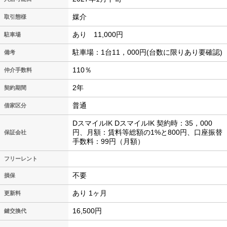
媒介
取引態様
あり 11,000円
駐車場
駐車場：1台11，000円(台数に限りあり要確認)
備考
110％
仲介手数料
2年
契約期間
普通
借家区分
DスマイルIK DスマイルIK 契約時：35，000
円、月額：賃料等総額の1%と800円、口座振替
保証会社
手数料：99円（月額）
フリーレント
不要
損保
あり 1ヶ月
更新料
16,500円
鍵交換代