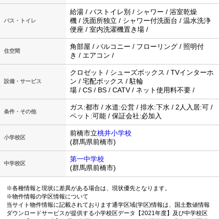
給湯 / バストイレ別 / シャワー / 浴室乾燥
機 / 洗面所独立 / シャワー付洗面台 / 温水洗浄
バス・トイレ
便座 / 室内洗濯機置き場 /
角部屋 / バルコニー / フローリング / 照明付
住空間
き / エアコン /
クロゼット / シューズボックス / TVインターホ
ン / 宅配ボックス / 駐輪
設備・サービス
場 / CS / BS / CATV / ネット使用料不要 /
ガス:都市 / 水道:公営 / 排水:下水 / 2人入居:可 /
条件・その他
ペット:可能 / 保証会社:必加入
前橋市立
桃井小学校
小学校区
(群馬県前橋市)
第一中学校
中学校区
(群馬県前橋市)
※各種情報と現状に差異がある場合は、現状優先となります。
※物件情報の学区情報について
当サイト物件情報に記載されております通学区域(学区)情報は、国土数値情報
ダウンロードサービスが提供する小学校区データ【2021年度】及び中学校区