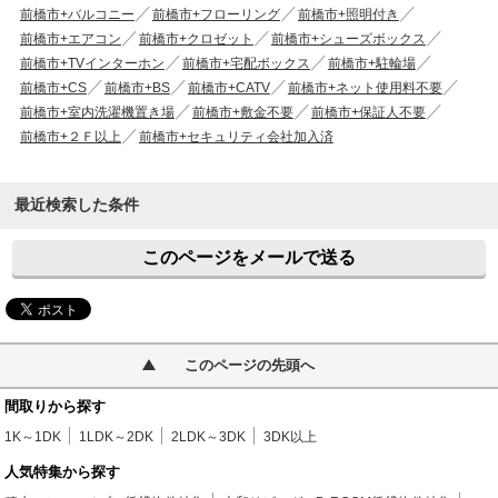
前橋市+バルコニー
前橋市+フローリング
前橋市+照明付き
前橋市+エアコン
前橋市+クロゼット
前橋市+シューズボックス
前橋市+TVインターホン
前橋市+宅配ボックス
前橋市+駐輪場
前橋市+CS
前橋市+BS
前橋市+CATV
前橋市+ネット使用料不要
前橋市+室内洗濯機置き場
前橋市+敷金不要
前橋市+保証人不要
前橋市+２Ｆ以上
前橋市+セキュリティ会社加入済
最近検索した条件
このページをメールで送る
このページの先頭へ
間取りから探す
1K～1DK
1LDK～2DK
2LDK～3DK
3DK以上
人気特集から探す