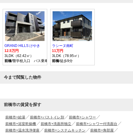
GRAND HILLS けやき
ラシーヌ南町
12.5万円
11万円
3LDK（62.42㎡）
3LDK（78.95㎡）
前橋
/聾学校入口 バス乗車時間10分 停歩1分
前橋
/徒歩9分
今まで閲覧した物件
前橋市の賃貸を探す
前橋市+給湯
前橋市+バストイレ別
前橋市+シャワー
前橋市+浴室乾燥機
前橋市+洗面所独立
前橋市+シャワー付洗面台
前橋市+温水洗浄便座
前橋市+システムキッチン
前橋市+角部屋