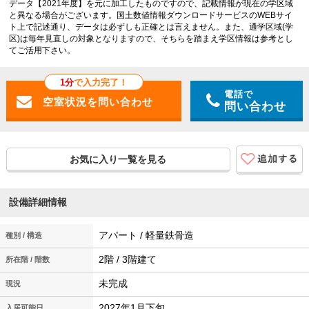
データ【2021年度】を元に加工したものですので、記載情報が現在の学区域
と異なる場合がございます。国土数値情報ダウンロードサービスのWEBサイ
ト上で記述通り、データは必ずしも正確とは言えません。また、通学区域(学
区)は毎年見直しの対象となりますので、そちらを踏まえ学区情報は参考とし
てご活用下さい。
1分
で入力完了！
電話で
問い合わせ
お気に入り一覧を見る
設備詳細情報
アパート / 軽量鉄骨造
種別 / 構造
2階 / 3階建て
所在階 / 階数
未完成
現況
2027年1月下旬
入居可能日