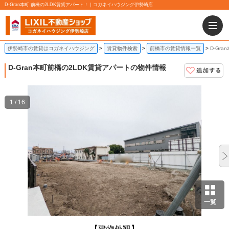
D-Gran本町 前橋の2LDK賃貸アパート！｜コガネイハウジング伊勢崎店
伊勢崎市の賃貸はコガネイハウジング
賃貸物件検索
前橋市の賃貸情報一覧
D-Gr
D-Gran本町
前橋の2LDK賃貸アパートの物件情報
1 / 16
一覧
【建物外観】