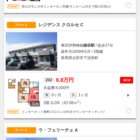
安心のモニタ付インターホン完備/サンルーム付きで雨の日安心/
レジデンス クロルセ C
アパート
東武伊勢崎線
細谷駅
/ 徒歩27分
築年月2009年5月 / 2階建
群馬県太田市下浜田町
6.8万円
202
NEW
6,000円
0ヶ月
1ヶ月
敷
礼
2
2階
2LDK（62.08ｍ
）
インターネット無料/３口コンロ付きカウンターキッチン☆/
ラ・フェリーチェ A
アパート