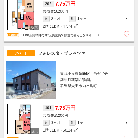
7.75万円
203
3,200円
0ヶ月
1ヶ月
敷
礼
2
2階
1LDK（47.74ｍ
）
1LDK新築物件です/充実設備で快適な暮らしをサポート/
フォレスタ・ブレッツァ
アパート
東武小泉線
竜舞駅
/ 徒歩17分
築年月新築 / 2階建
群馬県太田市内ケ島町
7.75万円
101
3,200円
0ヶ月
1ヶ月
敷
礼
2
1階
1LDK（50.14ｍ
）