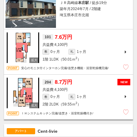
ＪＲ高崎線
本庄駅
/ 徒歩19分
築年月2024年7月 / 2階建
埼玉県本庄市北堀
7.6万円
101
4,100円
0ヶ月
1ヶ月
敷
礼
2
1階
1LDK（50.01ｍ
）
安心のモニタ付インターホン完備/追焚き機能・浴室乾燥機完備/
8.7万円
204
NEW
4,100円
0ヶ月
1ヶ月
敷
礼
2
2階
2LDK（59.55ｍ
）
ＩＨシステムキッチン完備/追焚き・浴室乾燥機付き/
Cent-livie
アパート