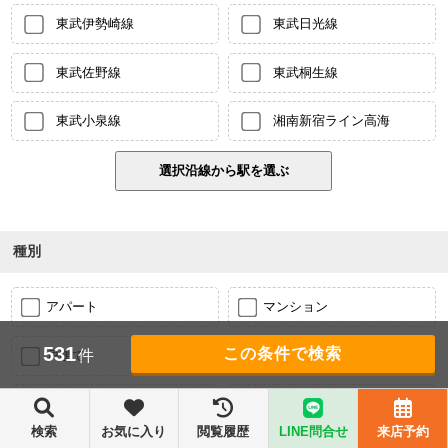
東武伊勢崎線
東武日光線
東武佐野線
東武桐生線
東武小泉線
湘南新宿ライン高海
種別
アパート
マンション
531
件
戸建て
店舗
事務所
倉庫・工場
検索
お気に入り
閲覧履歴
LINE問合せ
来店予約