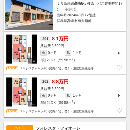
ＪＲ高崎線
高崎駅
/ 柳原 バス乗車時間17
分 停歩8分
築年月2024年8月 / 2階建
群馬県高崎市南大類町
8.1万円
201
3,500円
0ヶ月
1ヶ月
敷
礼
2
2階
2LDK（59.58ｍ
）
ＩＨシステムキッチン完備☆/追い焚き・浴室乾燥機完備/
8.8万円
202
3,500円
0ヶ月
1ヶ月
敷
礼
2
2階
2LDK（59.58ｍ
）
ＩＨシステムキッチン完備☆/追い焚き・浴室乾燥機完備/
フォレスタ・フィオーレ
アパート