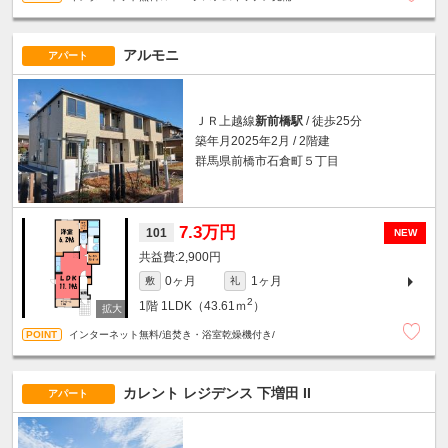
アルモニ
アパート
ＪＲ上越線
新前橋駅
/ 徒歩25分
築年月2025年2月 / 2階建
群馬県前橋市石倉町５丁目
7.3万円
101
NEW
2,900円
0ヶ月
1ヶ月
敷
礼
2
1階
1LDK（43.61ｍ
）
インターネット無料/追焚き・浴室乾燥機付き/
カレント レジデンス 下増田 II
アパート