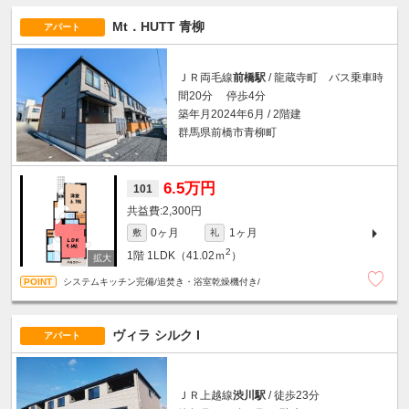
Mt．HUTT 青柳
アパート
ＪＲ両毛線
前橋駅
/ 龍蔵寺町 バス乗車時
間20分 停歩4分
築年月2024年6月 / 2階建
群馬県前橋市青柳町
6.5万円
101
2,300円
0ヶ月
1ヶ月
敷
礼
2
1階
1LDK（41.02ｍ
）
システムキッチン完備/追焚き・浴室乾燥機付き/
ヴィラ シルク I
アパート
ＪＲ上越線
渋川駅
/ 徒歩23分