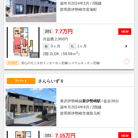
築年月2024年3月 / 2階建
群馬県伊勢崎市富塚町
7.7万円
201
NEW
2,900円
0ヶ月
1ヶ月
敷
礼
2
2階
2LDK（59.58ｍ
）
安心のモニタ付インターホン完備/システムキッチン完備/
さんらいず II
アパート
東武伊勢崎線
新伊勢崎駅
/ 徒歩38分
築年月2024年9月 / 2階建
群馬県伊勢崎市連取元町
7.15万円
101
NEW