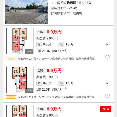
ＪＲ両毛線
駒形駅
/ 徒歩23分
築年月新築 / 2階建
群馬県前橋市下増田町
6.9万円
102
2,900円
0ヶ月
1ヶ月
敷
礼
2
1階
2LDK（50.47ｍ
）
安心のモニタ付インターホン完備/追い焚き機能・浴室乾燥機完備/
6.9万円
103
2,900円
0ヶ月
1ヶ月
敷
礼
2
1階
2LDK（50.47ｍ
）
安心のモニタ付インターホン完備/追い焚き機能・浴室乾燥機完備/
6.9万円
104
NEW
2,900円