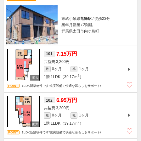
東武小泉線
竜舞駅
/ 徒歩23分
築年月新築 / 2階建
群馬県太田市内ケ島町
7.15万円
101
3,200円
0ヶ月
1ヶ月
敷
礼
2
1階
1LDK（39.17ｍ
）
1LDK新築物件です/充実設備で快適な暮らしをサポート/
6.95万円
102
3,200円
0ヶ月
1ヶ月
敷
礼
2
1階
1LDK（39.17ｍ
）
1LDK新築物件です/充実設備で快適な暮らしをサポート/