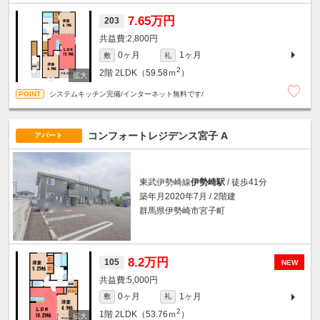
7.65万円
203
2,800円
0ヶ月
1ヶ月
敷
礼
2
2階
2LDK（59.58ｍ
）
システムキッチン完備/インターネット無料です/
コンフォートレジデンス宮子 A
アパート
東武伊勢崎線
伊勢崎駅
/ 徒歩41分
築年月2020年7月 / 2階建
群馬県伊勢崎市宮子町
8.2万円
105
NEW
5,000円
0ヶ月
1ヶ月
敷
礼
2
1階
2LDK（53.76ｍ
）