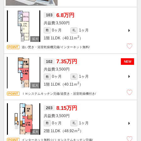
6.8万円
103
3,500円
0ヶ月
1ヶ月
敷
礼
2
1階
1LDK（40.11ｍ
）
追い焚き・浴室乾燥機完備/インターネット無料/
7.35万円
102
NEW
3,500円
0ヶ月
1ヶ月
敷
礼
2
1階
1LDK（40.11ｍ
）
ＩＨシステムキッチン完備/追焚き・浴室乾燥機付き/
8.15万円
203
3,500円
0ヶ月
1ヶ月
敷
礼
2
2階
1LDK（48.92ｍ
）
インターネット無料☆/ＩＨシステムキッチン完備/