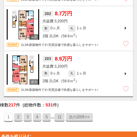
8.7万円
202
3,200円
0ヶ月
1ヶ月
敷
礼
2
2階
2LDK（58.6ｍ
）
2LDK新築物件です/充実設備で快適な暮らしをサポート/
8.9万円
203
3,200円
0ヶ月
1ヶ月
敷
礼
2
2階
2LDK（58.6ｍ
）
2LDK新築物件です/充実設備で快適な暮らしをサポート/
棟数
217
件 (総物件数：
531
件)
...
1
2
3
4
5
11
次の20件>>
条件を絞り込む