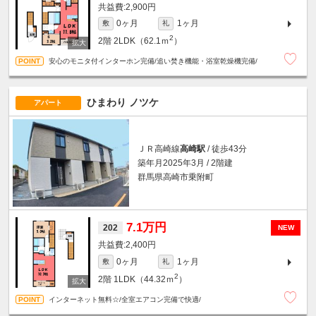
2,900円
0ヶ月
1ヶ月
敷
礼
2
2階
2LDK（62.1ｍ
）
安心のモニタ付インターホン完備/追い焚き機能・浴室乾燥機完備/
ひまわり ノツケ
アパート
ＪＲ高崎線
高崎駅
/ 徒歩43分
築年月2025年3月 / 2階建
群馬県高崎市乗附町
7.1万円
202
NEW
2,400円
0ヶ月
1ヶ月
敷
礼
2
2階
1LDK（44.32ｍ
）
インターネット無料☆/全室エアコン完備で快適/