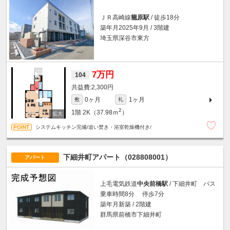
ＪＲ高崎線
籠原駅
/ 徒歩18分
築年月2025年9月 / 3階建
埼玉県深谷市東方
7万円
104
2,300円
0ヶ月
1ヶ月
敷
礼
2
1階
2K（37.98ｍ
）
システムキッチン完備/追い焚き・浴室乾燥機付き/
下細井町アパート（028808001）
アパート
上毛電気鉄道
中央前橋駅
/ 下細井町 バス
乗車時間8分 停歩7分
築年月新築 / 2階建
群馬県前橋市下細井町