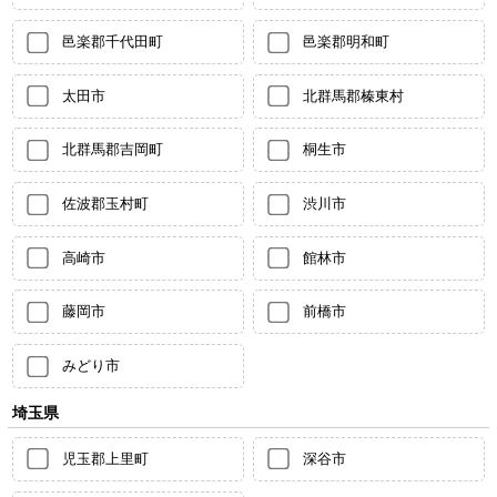
邑楽郡千代田町
邑楽郡明和町
太田市
北群馬郡榛東村
北群馬郡吉岡町
桐生市
佐波郡玉村町
渋川市
高崎市
館林市
藤岡市
前橋市
みどり市
埼玉県
児玉郡上里町
深谷市