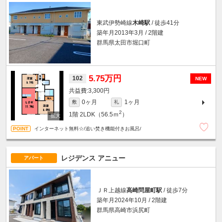
東武伊勢崎線
木崎駅
/ 徒歩41分
築年月2013年3月 / 2階建
群馬県太田市堀口町
5.75万円
102
NEW
3,300円
0ヶ月
1ヶ月
敷
礼
2
1階
2LDK（56.5ｍ
）
インターネット無料☆/追い焚き機能付きお風呂/
レジデンス アニュー
アパート
ＪＲ上越線
高崎問屋町駅
/ 徒歩7分
築年月2024年10月 / 2階建
群馬県高崎市浜尻町