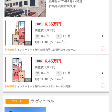
築年月2025年1月 / 2階建
群馬県渋川市阿久津
6.35万円
101
2,900円
0ヶ月
1ヶ月
敷
礼
2
1階
1LDK（50.14ｍ
）
インターネット無料☆/室内干しに便利なサンルーム/
6.45万円
104
2,900円
0ヶ月
1ヶ月
敷
礼
2
1階
1LDK（50.14ｍ
）
インターネット無料☆/IHシステムキッチン完備/
ラ ヴィエ ベル
アパート