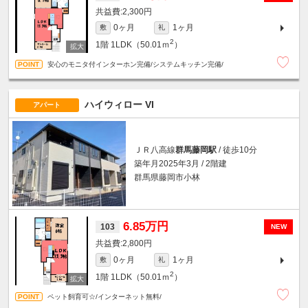
2,300円
0ヶ月
1ヶ月
敷
礼
2
1階
1LDK（50.01ｍ
）
安心のモニタ付インターホン完備/システムキッチン完備/
ハイウィロー VI
アパート
ＪＲ八高線
群馬藤岡駅
/ 徒歩10分
築年月2025年3月 / 2階建
群馬県藤岡市小林
6.85万円
103
NEW
2,800円
0ヶ月
1ヶ月
敷
礼
2
1階
1LDK（50.01ｍ
）
ペット飼育可☆/インターネット無料/