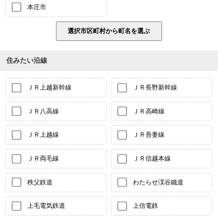
本庄市
住みたい沿線
ＪＲ上越新幹線
ＪＲ長野新幹線
ＪＲ八高線
ＪＲ高崎線
ＪＲ上越線
ＪＲ吾妻線
ＪＲ両毛線
ＪＲ信越本線
秩父鉄道
わたらせ渓谷鐵道
上毛電気鉄道
上信電鉄