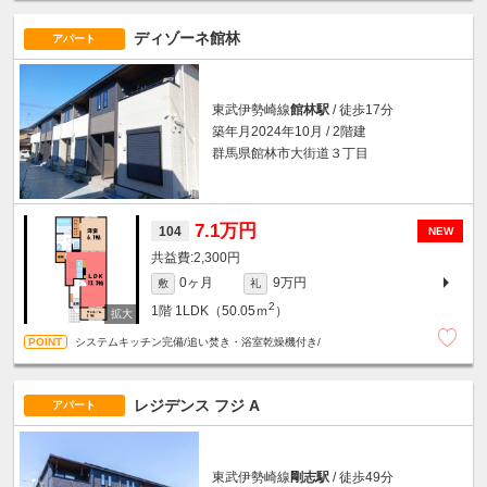
ディゾーネ館林
アパート
東武伊勢崎線
館林駅
/ 徒歩17分
築年月2024年10月 / 2階建
群馬県館林市大街道３丁目
7.1万円
104
NEW
2,300円
0ヶ月
9万円
敷
礼
2
1階
1LDK（50.05ｍ
）
システムキッチン完備/追い焚き・浴室乾燥機付き/
レジデンス フジ A
アパート
東武伊勢崎線
剛志駅
/ 徒歩49分