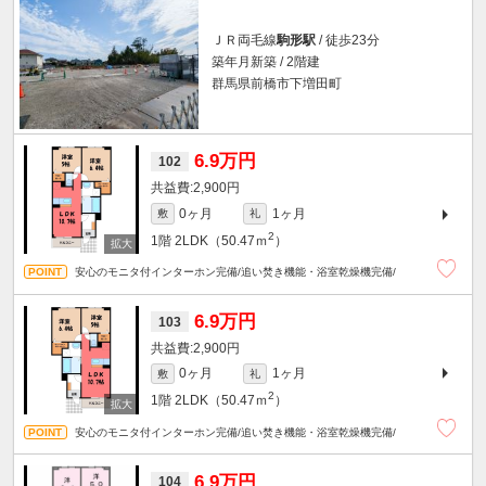
ＪＲ両毛線
駒形駅
/ 徒歩23分
築年月新築 / 2階建
群馬県前橋市下増田町
6.9万円
102
2,900円
0ヶ月
1ヶ月
敷
礼
2
1階
2LDK（50.47ｍ
）
安心のモニタ付インターホン完備/追い焚き機能・浴室乾燥機完備/
6.9万円
103
2,900円
0ヶ月
1ヶ月
敷
礼
2
1階
2LDK（50.47ｍ
）
安心のモニタ付インターホン完備/追い焚き機能・浴室乾燥機完備/
6.9万円
104