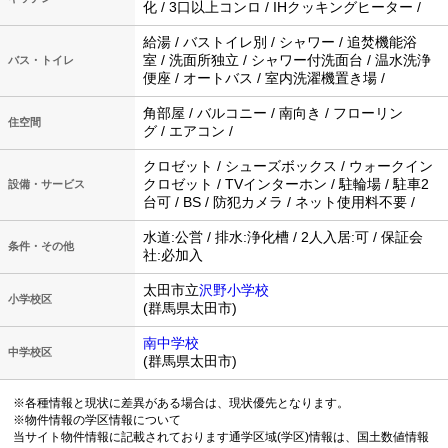
化 / 3口以上コンロ / IHクッキングヒーター /
給湯 / バストイレ別 / シャワー / 追焚機能浴
室 / 洗面所独立 / シャワー付洗面台 / 温水洗浄
バス・トイレ
便座 / オートバス / 室内洗濯機置き場 /
角部屋 / バルコニー / 南向き / フローリン
住空間
グ / エアコン /
クロゼット / シューズボックス / ウォークイン
クロゼット / TVインターホン / 駐輪場 / 駐車2
設備・サービス
台可 / BS / 防犯カメラ / ネット使用料不要 /
水道:公営 / 排水:浄化槽 / 2人入居:可 / 保証会
条件・その他
社:必加入
太田市立
沢野小学校
小学校区
(群馬県太田市)
南中学校
中学校区
(群馬県太田市)
※各種情報と現状に差異がある場合は、現状優先となります。
※物件情報の学区情報について
当サイト物件情報に記載されております通学区域(学区)情報は、国土数値情報