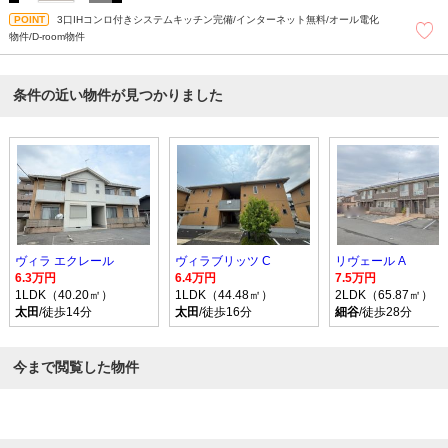
3口IHコンロ付きシステムキッチン完備/インターネット無料/オール電化
物件/D-room物件
条件の近い物件が見つかりました
ヴィラ エクレール
ヴィラブリッツ C
リヴェール A
6.3万円
6.4万円
7.5万円
1LDK（40.20㎡）
1LDK（44.48㎡）
2LDK（65.87㎡）
太田
/徒歩14分
太田
/徒歩16分
細谷
/徒歩28分
今まで閲覧した物件