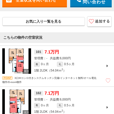
問い合わせ
お気に入り一覧を見る
こちらの物件の空室状況
7.1万円
101
-
6,000円
0ヶ月
0.5ヶ月
敷
礼
2
1階
2LDK（54.04ｍ
）
3口IHコンロ付きシステムキッチン完備/インターネット無料/オール電化
物件/D-room物件
7.1万円
102
-
6,000円
0ヶ月
0.5ヶ月
敷
礼
2
1階
2LDK（54.04ｍ
）