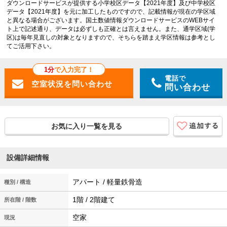
ダウンロードサービスが提供する小学校区データ【2021年度】及び中学校区
データ【2021年度】を元に加工したものですので、記載情報が現在の学区域
と異なる場合がございます。国土数値情報ダウンロードサービスのWEBサイ
ト上で記述通り、データは必ずしも正確とは言えません。また、通学区域(学
区)は毎年見直しの対象となりますので、そちらを踏まえ学区情報は参考とし
てご活用下さい。
1分
で入力完了！
電話で
問い合わせ
お気に入り一覧を見る
設備詳細情報
アパート / 軽量鉄骨造
種別 / 構造
1階 / 2階建て
所在階 / 階数
空家
現況