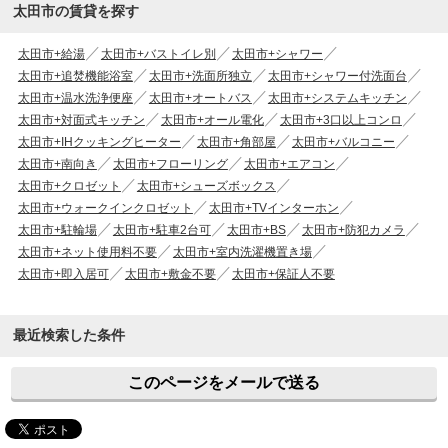
太田市の賃貸を探す
太田市+給湯
太田市+バストイレ別
太田市+シャワー
太田市+追焚機能浴室
太田市+洗面所独立
太田市+シャワー付洗面台
太田市+温水洗浄便座
太田市+オートバス
太田市+システムキッチン
太田市+対面式キッチン
太田市+オール電化
太田市+3口以上コンロ
太田市+IHクッキングヒーター
太田市+角部屋
太田市+バルコニー
太田市+南向き
太田市+フローリング
太田市+エアコン
太田市+クロゼット
太田市+シューズボックス
太田市+ウォークインクロゼット
太田市+TVインターホン
太田市+駐輪場
太田市+駐車2台可
太田市+BS
太田市+防犯カメラ
太田市+ネット使用料不要
太田市+室内洗濯機置き場
太田市+即入居可
太田市+敷金不要
太田市+保証人不要
最近検索した条件
このページをメールで送る