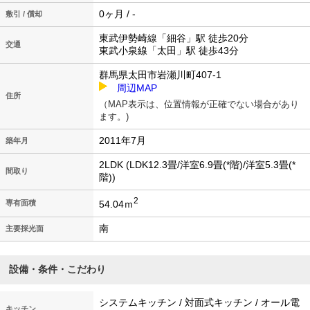
0ヶ月 / -
敷引 / 償却
東武伊勢崎線「細谷」駅 徒歩20分
交通
東武小泉線「太田」駅 徒歩43分
群馬県太田市岩瀬川町407-1
周辺MAP
住所
（MAP表示は、位置情報が正確でない場合があり
ます。)
2011年7月
築年月
2LDK (LDK12.3畳/洋室6.9畳(*階)/洋室5.3畳(*
間取り
階))
2
54.04ｍ
専有面積
南
主要採光面
設備・条件・こだわり
システムキッチン / 対面式キッチン / オール電
キッチン