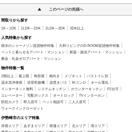
このページの先頭へ
間取りから探す
1K～1DK
1LDK～2DK
2LDK～3DK
3DK以上
人気特集から探す
積水のシャーメゾン賃貸物件特集
大和リビングのD-ROOM賃貸物件特集
ペットと暮らせるアパート・マンション
新築・築浅アパート・マンション
敷金・礼金ゼロアパート・マンション
物件特集一覧
2階以上
最上階
角部屋
南向き
メゾネット
バストイレ別
温水洗浄便座
浴室乾燥機
追焚きバス
IHコンロ
オール電化
インターネット無料
システムキッチン
カウンターキッチン
P2台可
エレベーター
宅配ボックス
オートロック
TVインターホン
防犯カメラ
即入居可
ペット相談可
二人入居可
ウォークインクローゼット
伊勢崎市のエリア特集
赤堀エリア
あずまエリア
殖蓮エリア
北エリア
境エリア