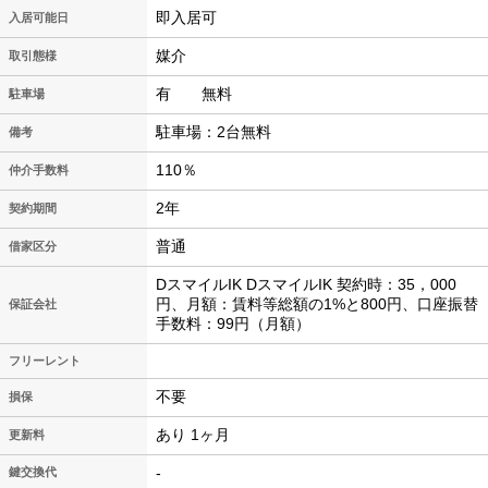
即入居可
入居可能日
媒介
取引態様
有 無料
駐車場
駐車場：2台無料
備考
110％
仲介手数料
2年
契約期間
普通
借家区分
DスマイルIK DスマイルIK 契約時：35，000
円、月額：賃料等総額の1%と800円、口座振替
保証会社
手数料：99円（月額）
フリーレント
不要
損保
あり 1ヶ月
更新料
-
鍵交換代