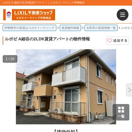
ルポゼ A 細谷の2LDK賃貸アパート！｜コガネイハウジング伊勢崎店
伊勢崎市の賃貸はコガネイハウジング
賃貸物件検索
太田市の賃貸情報一覧
ルポゼ 
ルポゼ A
細谷の2LDK賃貸アパートの物件情報
1 / 26
一覧
【建物外観】