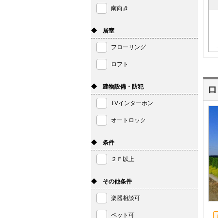
南向き
◆ 居室
フローリング
ロフト
◆ 建物設備・防犯
ロ
TVインターホン
オートロック
◆ 条件
２Ｆ以上
◆ その他条件
楽器相談可
ペット可