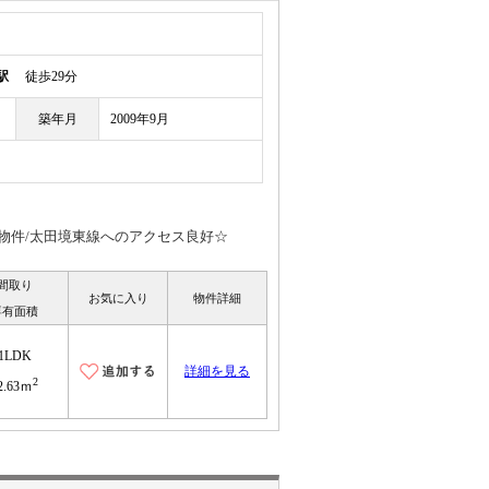
駅
徒歩29分
築年月
2009年9月
物件/太田境東線へのアクセス良好☆
間取り
お気に入り
物件詳細
専有面積
1LDK
詳細を見る
2
2.63ｍ