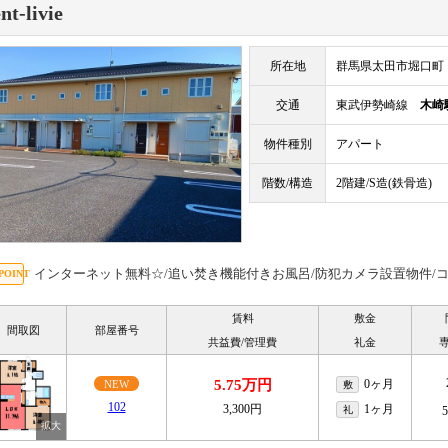
nt-livie
所在地
群馬県太田市堀口町
交通
東武伊勢崎線
木崎
物件種別
アパート
階数/構造
2階建/S造(鉄骨造)
インターネット無料☆/追い焚き機能付きお風呂/防犯カメラ設置物件/
賃料
敷金
間取図
部屋番号
共益費/管理費
礼金
5.75万円
0ヶ月
NEW
敷
102
3,300円
1ヶ月
礼