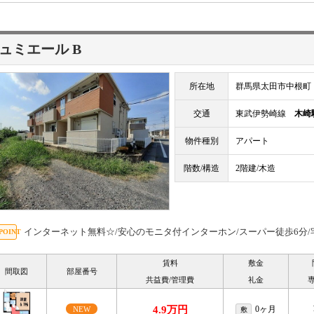
ュミエール B
所在地
群馬県太田市中根町
交通
東武伊勢崎線
木崎
物件種別
アパート
階数/構造
2階建/木造
インターネット無料☆/安心のモニタ付インターホン/スーパー徒歩6分
賃料
敷金
間取図
部屋番号
共益費/管理費
礼金
4.9万円
0ヶ月
NEW
敷