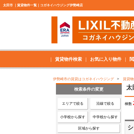
太田市 ｜賃貸物件一覧｜コガネイハウジング伊勢崎店
賃貸物件検索
お気に入り物件
閲
伊勢崎市の賃貸はコガネイハウジング
賃貸物
太
検索条件の変更
エリアで絞る
沿線で絞る
棟数
小学校から探す
中学校から探す
シ
区域から探す