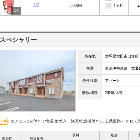
103
2,900円
1ヶ月
礼
4
スぺシャリー
所在地
群馬県太田市出塚町
交通
東武伊勢崎線
世良
物件種別
アパート
階数/構造
2階建/木造
エアコン2台付きで快適/追焚き・浴室乾燥機付き☆/上武道路アクセス
賃料
敷金
間取図
部屋番号