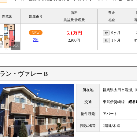
賃料
敷金
間取図
部屋番号
共益費/管理費
礼金
5.1万円
0ヶ月
NEW
敷
204
2,900円
1ヶ月
礼
5
ラン・ヴァレー B
所在地
群馬県太田市岩瀬川
交通
東武伊勢崎線
細谷
物件種別
アパート
階数/構造
2階建/木造