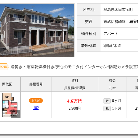
所在地
群馬県太田市宝町
交通
東武伊勢崎線
細谷
物件種別
アパート
階数/構造
2階建/木造
追焚き・浴室乾燥機付き/安心のモニタ付インターホン/防犯カメラ設置
賃料
敷金
間取図
部屋番号
共益費/管理費
礼金
4.6万円
0ヶ月
NEW
敷
102
2,900円
1ヶ月
礼
4