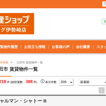
覧物件履歴
お役立ち情報
お客様の声
会社概要
スタ
件検索
太田市 賃貸物件一覧
田市 賃貸物件一覧
218
308
件 (総部屋数：
件)
表示件数
1
ャルマン・シャトー B