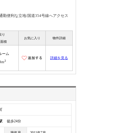
勤便利な立地/国道354号線へアクセス
取り
お気に入り
物件詳細
有面積
ルーム
詳細を見る
2
.9ｍ
町
駅
徒歩24分
築年月
2011年7月