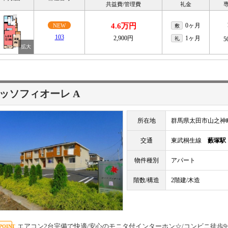
共益費/管理費
礼金
4.6万円
0ヶ月
NEW
敷
103
2,900円
1ヶ月
礼
5
ッソフィオーレ A
所在地
群馬県太田市山之神
交通
東武桐生線
藪塚駅
物件種別
アパート
階数/構造
2階建/木造
エアコン2台完備で快適/安心のモニタ付インターホン☆/コンビニ徒歩9