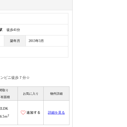
駅
徒歩41分
築年月
2013年3月
コンビニ徒歩７分☆
間取り
お気に入り
物件詳細
専有面積
2LDK
詳細を見る
2
56.5ｍ