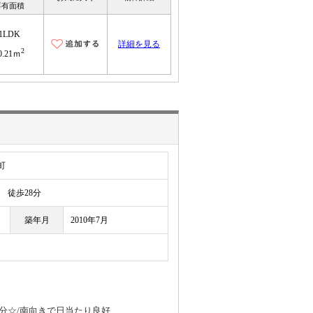
専有面積
1LDK
詳細を見る
2
0.21ｍ
町
徒歩28分
築年月
2010年7月
分☆/南向きで日当たり良好