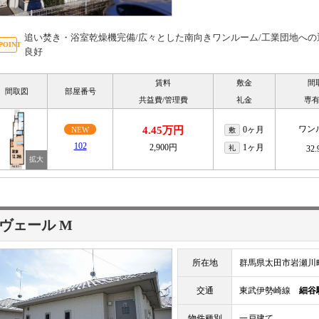
追い焚き・浴室乾燥機完備/広々とした南向きワンルーム/工業団地への通
良好
賃料
敷金
間
間取図
部屋番号
共益費/管理費
礼金
専
ワン
4.45万円
0ヶ月
NEW
敷
102
2,900円
1ヶ月
礼
32
ヴェール M
所在地
群馬県太田市岩瀬川
交通
東武伊勢崎線
細谷
物件種別
一戸建て