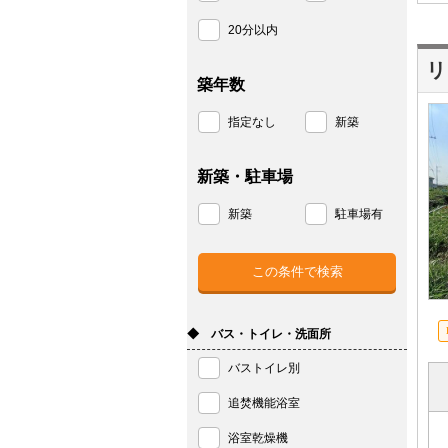
20分以内
リ
築年数
指定なし
新築
新築・駐車場
新築
駐車場有
◆ バス・トイレ・洗面所
バストイレ別
追焚機能浴室
浴室乾燥機