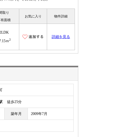
間取り
お気に入り
物件詳細
専有面積
2LDK
詳細を見る
2
7.15ｍ
町
駅
徒歩25分
築年月
2009年7月