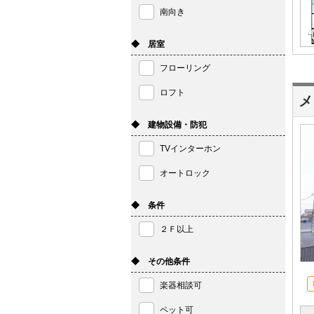
南向き
◆ 居室
フローリング
ロフト
メ
◆ 建物設備・防犯
TVインターホン
オートロック
◆ 条件
２Ｆ以上
◆ その他条件
楽器相談可
ペット可