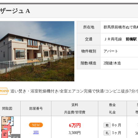
ザージュ A
所在地
群馬県前橋市ぬで島
交通
ＪＲ両毛線
前橋駅
物件種別
アパート
階数/構造
2階建/木造
追い焚き・浴室乾燥機付き/全室エアコン完備で快適/コンビニ徒歩7分
賃料
敷金
間取図
部屋番号
共益費/管理費
礼金
6万円
0ヶ月
NEW
敷
101
3,500円
1ヶ月
礼
5