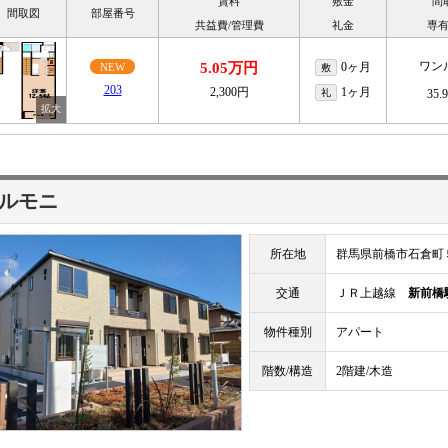
賃料
敷金
間
間取図
部屋番号
共益費/管理費
礼金
専
ワン
5.05万円
0ヶ月
NEW
敷
203
2,300円
1ヶ月
礼
35.
ルモニ
所在地
群馬県前橋市石倉町
交通
ＪＲ上越線
新前橋
物件種別
アパート
階数/構造
2階建/木造