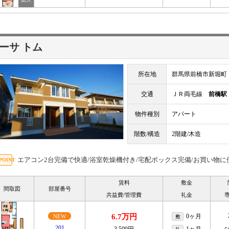
ーサ トム
所在地
群馬県前橋市新堀町
交通
ＪＲ両毛線
前橋駅
物件種別
アパート
階数/構造
2階建/木造
エアコン2台完備で快適/浴室乾燥機付き/宅配ボックス完備/お買い物
賃料
敷金
間取図
部屋番号
共益費/管理費
礼金
6.7万円
0ヶ月
NEW
敷
201