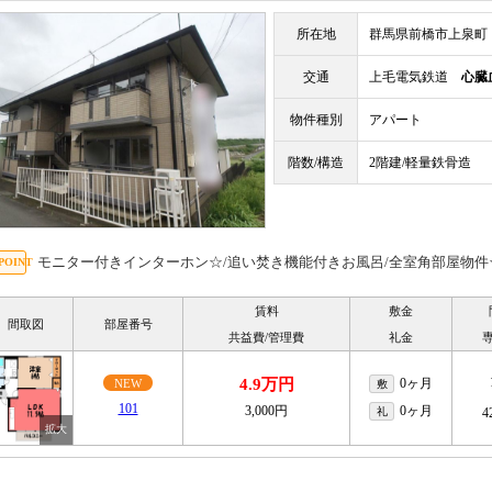
所在地
群馬県前橋市上泉町
交通
上毛電気鉄道
心臓
物件種別
アパート
階数/構造
2階建/軽量鉄骨造
モニター付きインターホン☆/追い焚き機能付きお風呂/全室角部屋物件☆/
賃料
敷金
間取図
部屋番号
共益費/管理費
礼金
4.9万円
0ヶ月
NEW
敷
101
3,000円
0ヶ月
礼
4