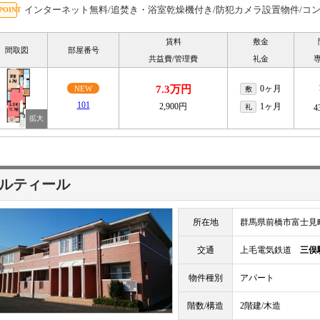
インターネット無料/追焚き・浴室乾燥機付き/防犯カメラ設置物件/コン
賃料
敷金
間取図
部屋番号
共益費/管理費
礼金
7.3万円
0ヶ月
NEW
敷
101
2,900円
1ヶ月
礼
4
ルティール
所在地
群馬県前橋市富士見
交通
上毛電気鉄道
三俣
物件種別
アパート
階数/構造
2階建/木造