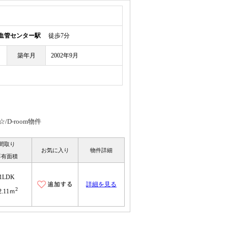
血管センター駅
徒歩7分
築年月
2002年9月
D-room物件
間取り
お気に入り
物件詳細
専有面積
1LDK
詳細を見る
2
2.11ｍ