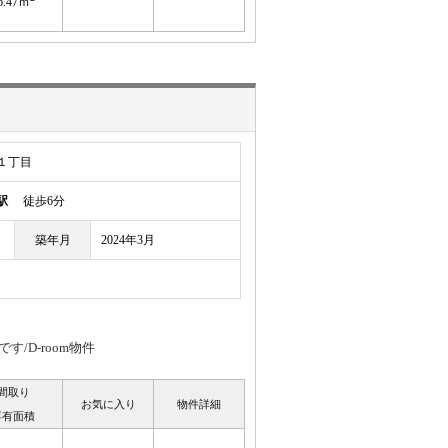
6.47ｍ
１丁目
駅
徒歩6分
築年月
2024年3月
/D-room物件
間取り
お気に入り
物件詳細
専有面積