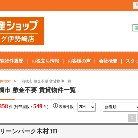
覧物件履歴
お役立ち情報
お客様の声
会社概要
スタ
件検索
前橋市 敷金不要 賃貸物件一覧
橋市 敷金不要 賃貸物件一覧
358
549
件 (総部屋数：
件)
表示件数
1
リーンパーク木村 III