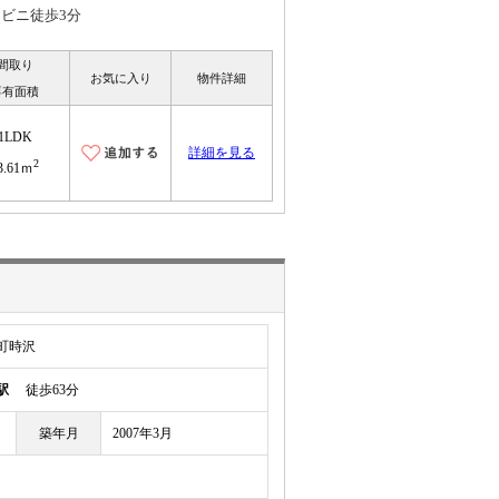
ビニ徒歩3分
間取り
お気に入り
物件詳細
専有面積
1LDK
詳細を見る
2
3.61ｍ
町時沢
駅
徒歩63分
築年月
2007年3月