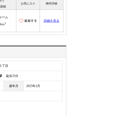
取り
お気に入り
物件詳細
有面積
ルーム
詳細を見る
2
96ｍ
５丁目
駅
徒歩25分
築年月
2025年2月