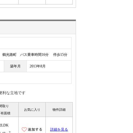
鶴光路町 バス乗車時間16分 停歩15分
築年月
2013年8月
に便利な立地です
間取り
お気に入り
物件詳細
専有面積
2LDK
詳細を見る
2