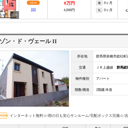
8万円
0ヶ月
NEW
敷
101
4,000円
0ヶ月
礼
4
ゾン・ド・ヴェール II
所在地
群馬県前橋市総社町
交通
ＪＲ上越線
群馬総
物件種別
アパート
階数/構造
2階建/木造
インターネット無料☆/雨の日も安心サンルーム/宅配ボックス完備☆/