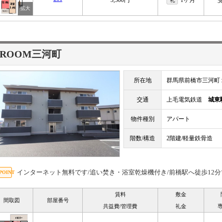
3,500円
1ヶ月
礼
5
-ROOM三河町
所在地
群馬県前橋市三河町
交通
上毛電気鉄道
城東
物件種別
アパート
階数/構造
2階建/軽量鉄骨造
インターネット無料です/追い焚き・浴室乾燥機付き/前橋駅へ徒歩12分です
賃料
敷金
間取図
部屋番号
共益費/管理費
礼金