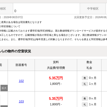
学校区
中学校区
()
：2026年08月07日
次回更新予定日：2026年08
と差異がある場合は現況優先となります
の学区情報について
件情報に記載されております通学区域(学区)情報は、国土数値情報ダウンロードサービスが提供する小学
加工したものですので、記載情報が現在の学区域と異なる場合がございます。国土数値情報ダウンロ
えません。また、通学区域(学区)は毎年見直しの対象となりますので、そちらを踏まえ学区情報は参
ちらの物件の空室状況
賃料
敷金
図
部屋番号
共益費/管理費
礼金
5.35万円
0ヶ月
敷
102
1,800円
-
1ヶ月
礼
5.35万円
0ヶ月
敷
103
1,800円
-
1ヶ月
礼