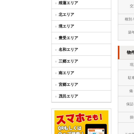
殖蓮エリア
交
北エリア
種別 
境エリア
築
豊受エリア
名和エリア
物
三郷エリア
現
南エリア
駐
宮郷エリア
備
茂呂エリア
保証
損