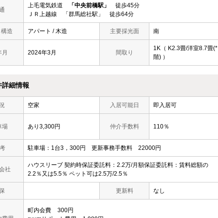
上毛電気鉄道
「中央前橋駅」
徒歩45分
通
ＪＲ上越線 「群馬総社駅」 徒歩64分
/ 構造
アパート / 木造
主要採光面
南
1K（ K2.3畳/洋室8.7畳(*
年月
2024年3月
間取り
階) ）
件詳細情報
況
空家
入居可能日
即入居可
車場
あり3,300円
仲介手数料
110％
 考
駐車場：1台3，300円 更新事務手数料 22000円
ハウスリーブ 契約時保証委託料：2.2万/月額保証委託料：賃料総額の
会社
2.2％又は5.5％ ペット可は2.5万/2.5％
保
更新料
なし
町内会費
300円