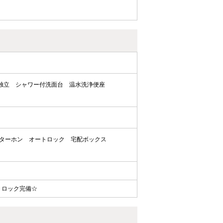
独立
シャワー付洗面台
温水洗浄便座
ンターホン
オートロック
宅配ボックス
トロック完備☆