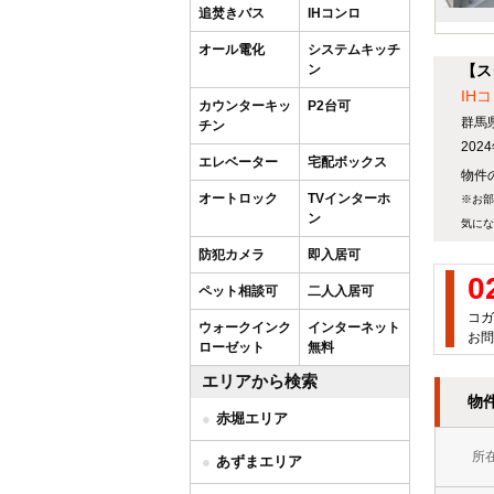
追焚きバス
IHコンロ
オール電化
システムキッチ
ン
【ス
IH
カウンターキッ
P2台可
群馬
チン
20
エレベーター
宅配ボックス
物件の
オートロック
TVインターホ
※お部
ン
気にな
防犯カメラ
即入居可
0
ペット相談可
二人入居可
コガ
ウォークインク
インターネット
お問
ローゼット
無料
エリアから検索
物
赤堀エリア
所
あずまエリア