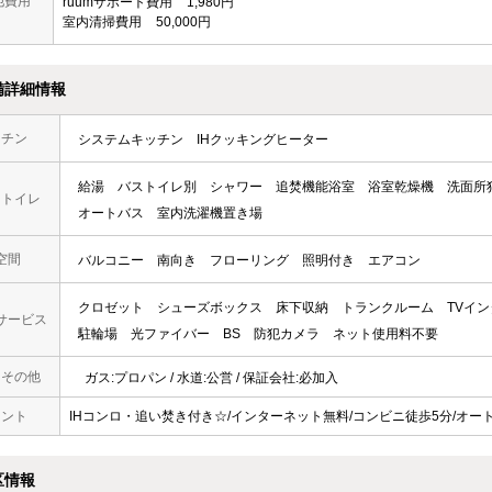
他費用
ruumサポート費用
1,980円
室内清掃費用
50,000円
備詳細情報
ッチン
システムキッチン
IHクッキングヒーター
給湯
バストイレ別
シャワー
追焚機能浴室
浴室乾燥機
洗面所
・トイレ
オートバス
室内洗濯機置き場
空間
バルコニー
南向き
フローリング
照明付き
エアコン
クロゼット
シューズボックス
床下収納
トランクルーム
TVイ
サービス
駐輪場
光ファイバー
BS
防犯カメラ
ネット使用料不要
・その他
ガス:プロパン / 水道:公営 / 保証会社:必加入
メント
IHコンロ・追い焚き付き☆/インターネット無料/コンビニ徒歩5分/オー
区情報