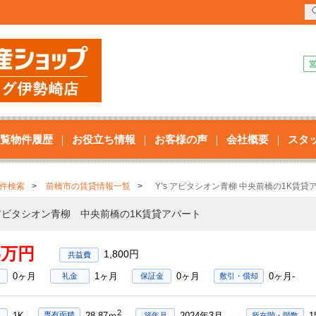
覧物件履歴
お役立ち情報
お客様の声
会社概要
スタ
件検索
前橋市の賃貸情報一覧
Y’s アビタシオン青柳 中央前橋の1K賃貸
s アビタシオン青柳 中央前橋の1K賃貸アパート
35万円
1,800円
0ヶ月
1ヶ月
0ヶ月
0ヶ月-
礼金
保証金
敷引・償却
2
1K
2024年3月
専有面積
28.87ｍ
築年月
所在階・階数