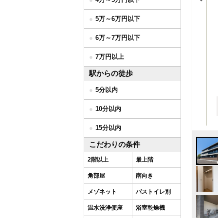
5万～6万円以下
6万～7万円以下
7万円以上
駅からの徒歩
5分以内
10分以内
15分以内
こだわりの条件
2階以上
最上階
角部屋
南向き
メゾネット
バストイレ別
温水洗浄便座
浴室乾燥機