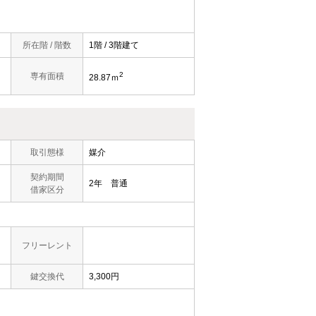
所在階 / 階数
1階 / 3階建て
2
専有面積
28.87ｍ
取引態様
媒介
契約期間
2年 普通
借家区分
フリーレント
鍵交換代
3,300円