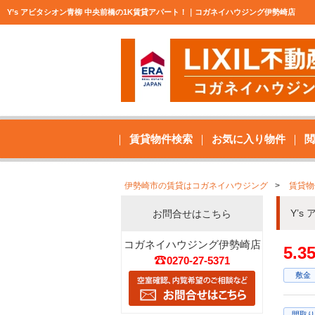
Y’s アビタシオン青柳 中央前橋の1K賃貸アパート！｜コガネイハウジング伊勢崎店
賃貸物件検索
お気に入り物件
閲
伊勢崎市の賃貸はコガネイハウジング
賃貸物
Y’
お問合せはこちら
コガネイハウジング伊勢崎店
5.
0270-27-5371
敷金
間取り