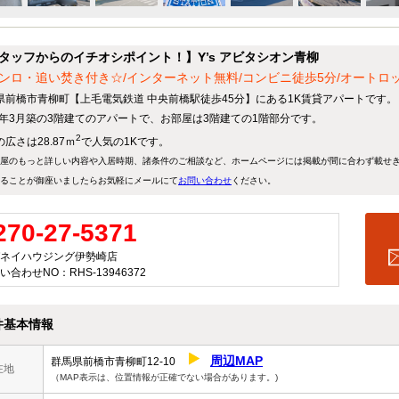
タッフからのイチオシポイント！】Y’s アビタシオン青柳
コンロ・追い焚き付き☆/インターネット無料/コンビニ徒歩5分/オートロ
県前橋市青柳町【上毛電気鉄道 中央前橋駅徒歩45分】にある1K賃貸アパートです。
24年3月築の3階建てのアパートで、お部屋は3階建ての1階部分です。
2
広さは28.87ｍ
で人気の1Kです。
屋のもっと詳しい内容や入居時期、諸条件のご相談など、ホームページには掲載が間に合わず載せ
ることが御座いましたらお気軽にメールにて
お問い合わせ
ください。
270-27-5371
ネイハウジング伊勢崎店
い合わせNO：RHS-13946372
件基本情報
周辺MAP
群馬県前橋市青柳町12-10
在地
（MAP表示は、位置情報が正確でない場合があります。)