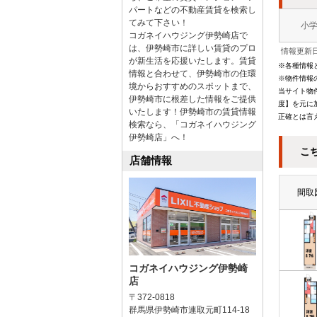
パートなどの不動産賃貸を検索し
てみて下さい！
小
コガネイハウジング伊勢崎店で
は、伊勢崎市に詳しい賃貸のプロ
情報更新日
が新生活を応援いたします。賃貸
※各種情報
情報と合わせて、伊勢崎市の住環
※物件情報
境からおすすめのスポットまで、
当サイト物
伊勢崎市に根差した情報をご提供
度】を元に
いたします！伊勢崎市の賃貸情報
正確とは言
検索なら、「コガネイハウジング
伊勢崎店」へ！
こ
店舗情報
間取
コガネイハウジング伊勢崎
店
〒372-0818
群馬県伊勢崎市連取元町114-18