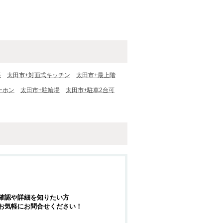
座
太田市+対面式キッチン
太田市+最上階
ーホン
太田市+駐輪場
太田市+駐車2台可
確認や詳細を知りたい方
お気軽にお問合せください！