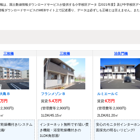
情報は、国土数値情報ダウンロードサービスが提供する小学校区データ【2021年度】及び中学校区デ
報ダウンロードサービスのWEBサイト上で記述通り、データは必ずしも正確とは言えません。また
三枚橋
三枚橋
治良門橋
大島 B
フランメゾン B
ルミエール C
5万円
5.4万円
6万円
賃貸:
賃貸:
2,300円)
(管理費等:2,900円)
(管理費等:2,000円)
6㎡
1LDK/45.15㎡
2LDK/61.20㎡
乾燥機付き/システム
インターネット無料です/追い焚
安心のモニタ付インターホン
備/
き機能・浴室乾燥機付きの
面採光の明るいリビング/
1LDK角部屋/