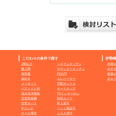
こだわりの条件で探す
伊勢
2階以上
システムキッチン
赤堀
最上階
カウンターキッチン
あず
角部屋
P2台可
殖蓮
南向き
エレベーター
北エ
メゾネット
宅配ボックス
バストイレ別
オートロック
温水洗浄便座
TVインターホン
浴室乾燥機
防犯カメラ
追焚きバス
即入居可
IHコンロ
ペット相談可
オール電化
二人入居可