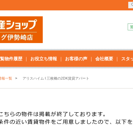
覧物件履歴
お役立ち情報
お客様の声
会社概要
スタ
情報一覧
アリスハイム I 三枚橋の2DK賃貸アパート