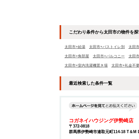
こだわり条件から太田市の物件を探
太田市+給湯
太田市+バストイレ別
太田
太田市+角部屋
太田市+バルコニー
太田
太田市+室内洗濯機置き場
太田市+礼金不
最近検索した条件一覧
コガネイハウジング伊勢崎店
〒372-0818
群馬県伊勢崎市連取元町114-18 T＆M 