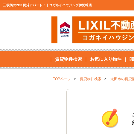
三枚橋の2DK賃貸アパート！｜コガネイハウジング伊勢崎店
賃貸物件検索
お気に入り物件
閲
TOPページ
賃貸物件検索
太田市の賃貸