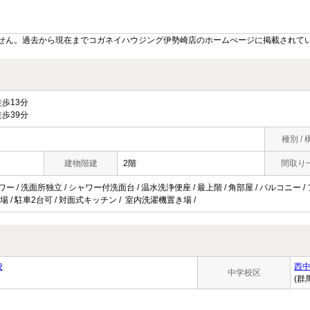
せん。過去から現在までコガネイハウジング伊勢崎店のホームぺージに掲載されて
歩13分
歩39分
種別 / 
建物階建
2階
間取り
ワー / 洗面所独立 / シャワー付洗面台 / 温水洗浄便座 / 最上階 / 角部屋 / バルコニー 
輪場 / 駐車2台可 / 対面式キッチン / 室内洗濯機置き場 /
校
西
中学校区
(群