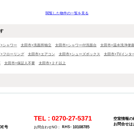
閲覧した物件の一覧を見る
す
市+シャワー
太田市+洗面所独立
太田市+シャワー付洗面台
太田市+温水洗浄便
市+フローリング
太田市+エアコン
太田市+シューズボックス
太田市+TVインタ
要
太田市+保証人不要
太田市+２Ｆ以上
TEL : 0270-27-5371
空室情報の
お問合せは
DE号
10108785
お問合わせNO：