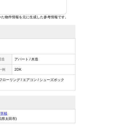
いた物件情報を元に生成した参考情報です。
構造
アパート / 木造
一例
2DK
/ フローリング / エアコン / シューズボック
中学校
馬県太田市)