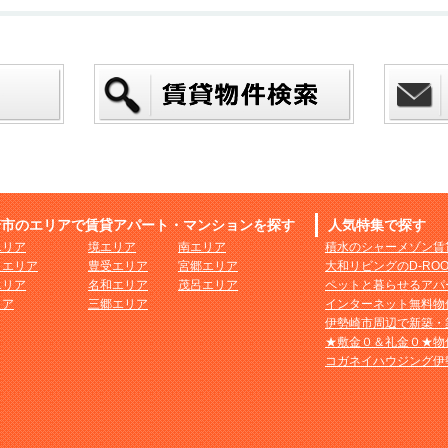
崎市のエリアで賃貸アパート・マンションを探す
人気特集で探す
エリア
境エリア
南エリア
積水のシャーメゾン賃
まエリア
豊受エリア
宮郷エリア
大和リビングのD-RO
エリア
名和エリア
茂呂エリア
ペットと暮らせるアパ
リア
三郷エリア
インターネット無料物
伊勢崎市周辺で新築・
★敷金０＆礼金０★物
コガネイハウジング伊