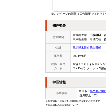
※このページの情報は広告情報ではありま
物件概要
東武桐生線
三枚橋駅
徒
交通機関
東武桐生線 治良門橋 徒
住所
群馬県太田市鶴生田町
築年数
2011年6月
設備・条件
給湯 / バストイレ別 / シャ
の一例
ス / TVインターホン / 駐
学区情報
太田市立
鳥之郷小学
小学校区
(群馬県太田市)
※各種情報と差異がある場合は現況優先となります
※物件情報の学区情報について