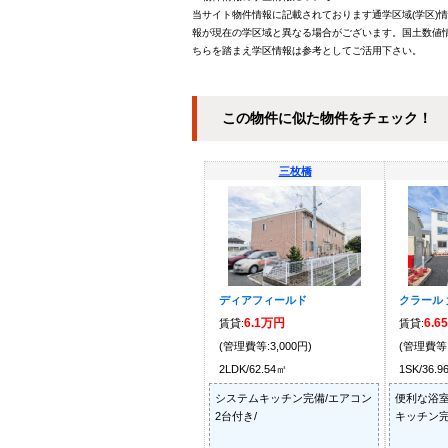
当サイト物件情報に記載されております通学区域(学区)
報が現在の学区域と異なる場合がございます。国土数値情
ちらを踏まえ学区情報は参考としてご活用下さい。
この物件に似た物件をチェック！
三枚橋
ディアフィールド
クラール 
6.1万円
6.6
賃貸:
賃貸:
(管理費等:3,000円)
(管理費等:
2LDK/62.54㎡
1SK/36.9
システムキッチン完備/エアコン
便利な浴室
2台付き/
キッチン完