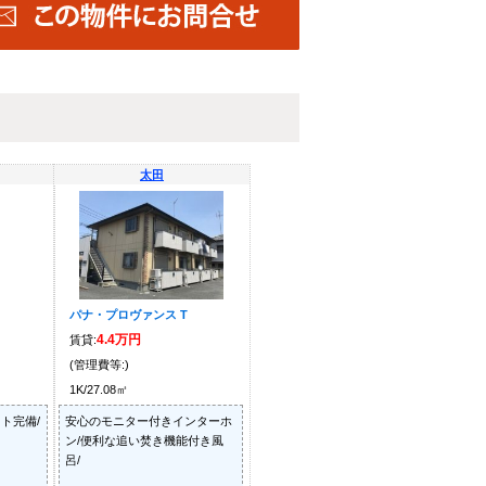
太田
パナ・プロヴァンス T
4.4万円
賃貸:
(管理費等:)
1K/27.08㎡
ト完備/
安心のモニター付きインターホ
ン/便利な追い焚き機能付き風
呂/