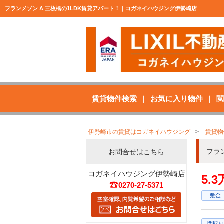
フランメゾン A 三枚橋の1LDK賃貸アパート！｜コガネイハウジング伊勢崎店
賃貸物件検索
お気に入り物件
閲
伊勢崎市の賃貸はコガネイハウジング
賃貸物
フラ
お問合せはこちら
コガネイハウジング伊勢崎店
5.
0270-27-5371
敷金
間取り