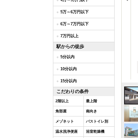
5万～6万円以下
6万～7万円以下
7万円以上
駅からの徒歩
5分以内
10分以内
15分以内
こだわりの条件
2階以上
最上階
角部屋
南向き
メゾネット
バストイレ別
温水洗浄便座
浴室乾燥機