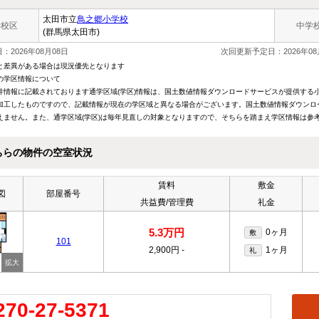
太田市立
鳥之郷小学校
学校区
中学
(群馬県太田市)
：2026年08月08日
次回更新予定日：2026年08
と差異がある場合は現況優先となります
の学区情報について
件情報に記載されております通学区域(学区)情報は、国土数値情報ダウンロードサービスが提供する小学
加工したものですので、記載情報が現在の学区域と異なる場合がございます。国土数値情報ダウンロ
えません。また、通学区域(学区)は毎年見直しの対象となりますので、そちらを踏まえ学区情報は参
ちらの物件の空室状況
賃料
敷金
図
部屋番号
共益費/管理費
礼金
5.3万円
0ヶ月
敷
101
2,900円
-
1ヶ月
礼
270-27-5371