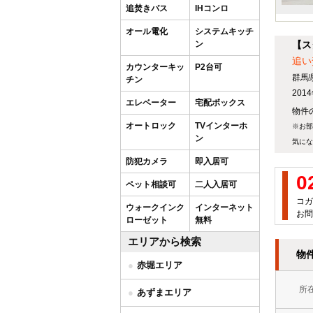
追焚きバス
IHコンロ
オール電化
システムキッチ
ン
【ス
追い
カウンターキッ
P2台可
群馬
チン
20
エレベーター
宅配ボックス
物件の
オートロック
TVインターホ
※お部
ン
気にな
防犯カメラ
即入居可
0
ペット相談可
二人入居可
コガ
ウォークインク
インターネット
お問
ローゼット
無料
エリアから検索
物
赤堀エリア
所
あずまエリア