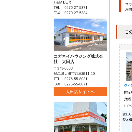
T＆M DE号
コガ
TEL 0270-27-5371
お問
FAX 0270-27-5384
こ
コガネイハウジング株式会
社 太田店
〒373-0033
群馬県太田市西本町11-10
TEL 0276-55-8031
FAX 0276-55-8071
ヴィ
太田店サイトへ
賃貸:
(管理
1LDK
嬉しい
焚き機