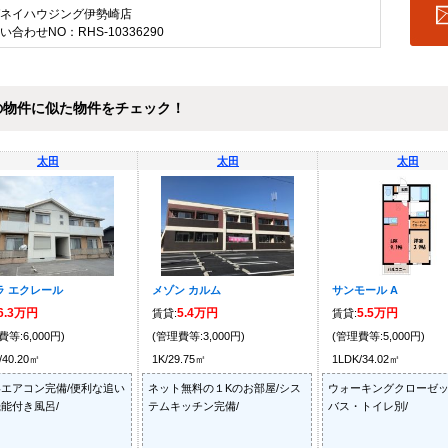
ネイハウジング伊勢崎店
い合わせNO：RHS-10336290
の物件に似た物件をチェック！
太田
太田
太田
ラ エクレール
メゾン カルム
サンモール A
6.3万円
5.4万円
5.5万円
賃貸:
賃貸:
費等:6,000円)
(管理費等:3,000円)
(管理費等:5,000円)
/40.20㎡
1K/29.75㎡
1LDK/34.02㎡
エアコン完備/便利な追い
ネット無料の１Kのお部屋/シス
ウォーキングクローゼッ
能付き風呂/
テムキッチン完備/
バス・トイレ別/