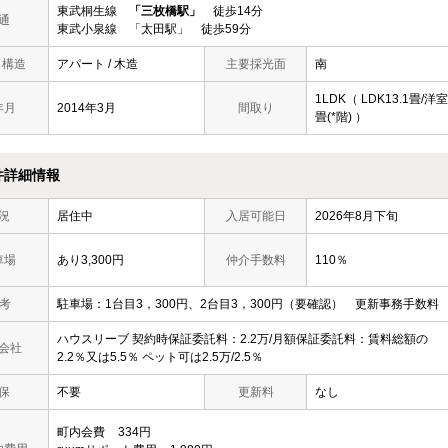
東武桐生線
「三枚橋駅」
徒歩14分
通
東武小泉線 「太田駅」 徒歩59分
/ 構造
アパート / 木造
主要採光面
南
1LDK（ LDK13.1畳/洋室
年月
2014年3月
間取り
畳(*階) ）
件詳細情報
況
居住中
入居可能日
2026年8月下旬
車場
あり3,300円
仲介手数料
110％
 考
駐車場：1台目3，300円、2台目3，300円（要確認） 更新事務手数料 2
ハウスリーブ 契約時保証委託料：2.2万/月額保証委託料：賃料総額の
会社
2.2％又は5.5％ ペット可は2.5万/2.5％
保
不要
更新料
なし
町内会費
334円