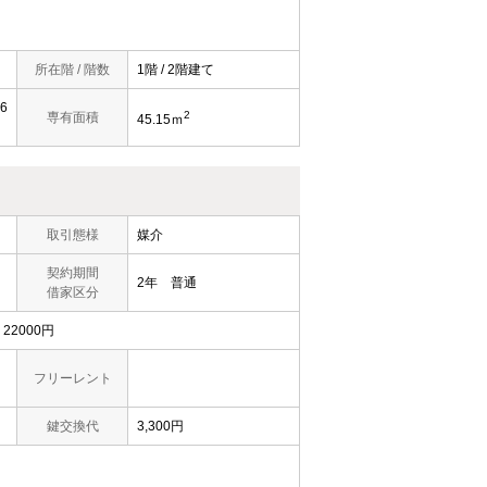
所在階 / 階数
1階 / 2階建て
6
2
専有面積
45.15ｍ
取引態様
媒介
契約期間
2年 普通
借家区分
2000円
フリーレント
鍵交換代
3,300円