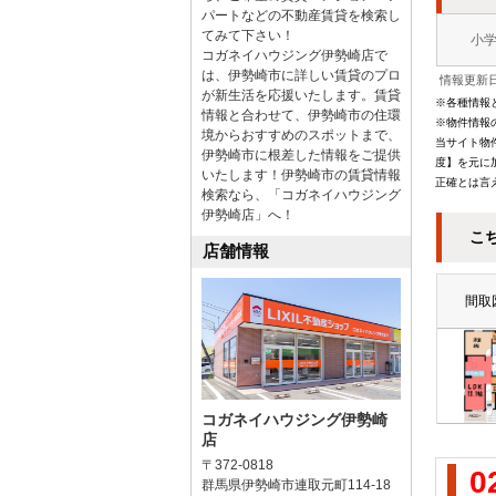
パートなどの不動産賃貸を検索し
てみて下さい！
小
コガネイハウジング伊勢崎店で
は、伊勢崎市に詳しい賃貸のプロ
情報更新日
が新生活を応援いたします。賃貸
※各種情報
情報と合わせて、伊勢崎市の住環
※物件情報
境からおすすめのスポットまで、
当サイト物
伊勢崎市に根差した情報をご提供
度】を元に
いたします！伊勢崎市の賃貸情報
正確とは言
検索なら、「コガネイハウジング
伊勢崎店」へ！
こ
店舗情報
間取
コガネイハウジング伊勢崎
店
〒372-0818
0
群馬県伊勢崎市連取元町114-18