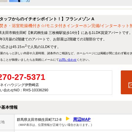
タッフからのイチオシポイント！】フランメゾン A
焚き・浴室乾燥機付き☆/モニタ付きインターホン完備/インターネット無
県太田市鶴生田町【東武桐生線 三枚橋駅徒歩14分】にある1LDK賃貸アパートです
14年3月築の2階建てのアパートで、お部屋は2階建ての1階部分です。
2
広さは45.15ｍ
で人気の1LDKです。
屋のもっと詳しい内容や入居時期、諸条件のご相談など、ホームページには掲載が間に合わず載せ
ることが御座いましたらお気軽にメールにて
お問い合わせ
ください。
270-27-5371
ネイハウジング伊勢崎店
い合わせNO：RHS-10336290
件基本情報
周辺MAP
群馬県太田市鶴生田町712-8
在地
（MAP表示は、位置情報が正確でない場合があります。)