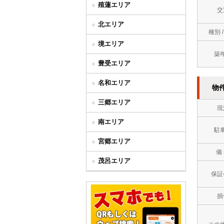
殖蓮エリア
交
北エリア
種別 
境エリア
築
豊受エリア
名和エリア
物
三郷エリア
現
南エリア
駐
宮郷エリア
備
茂呂エリア
保証
損