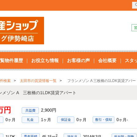
覧物件履歴
お役立ち情報
お客様の声
会社概要
スタ
件検索
太田市の賃貸情報一覧
フランメゾン A 三枚橋の1LDK賃貸アパー
ンメゾン A 三枚橋の1LDK賃貸アパート
3万円
2,900円
0ヶ月
1ヶ月
0ヶ月
0ヶ月-
礼金
保証金
敷引・償却
2
1LDK
2014年3月
専有面積
45.15ｍ
築年月
所在階・階数