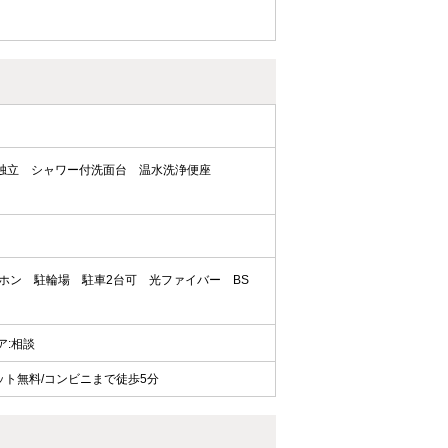
独立
シャワー付洗面台
温水洗浄便座
ーホン
駐輪場
駐車2台可
光ファイバー
BS
ェア:相談
ット無料/コンビニまで徒歩5分