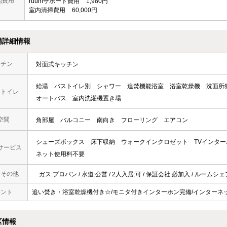
他費用
ruumサポート費用
1,980円
室内清掃費用
60,000円
備詳細情報
ッチン
対面式キッチン
給湯
バストイレ別
シャワー
追焚機能浴室
浴室乾燥機
洗面所
・トイレ
オートバス
室内洗濯機置き場
空間
角部屋
バルコニー
南向き
フローリング
エアコン
シューズボックス
床下収納
ウォークインクロゼット
TVインタ
サービス
ネット使用料不要
・その他
ガス:プロパン / 水道:公営 / 2人入居:可 / 保証会社:必加入 / ルームシ
メント
追い焚き・浴室乾燥機付き☆/モニタ付きインターホン完備/インターネ
区情報