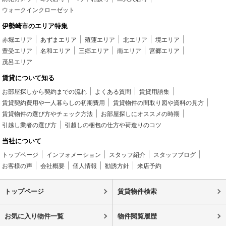
ウォークインクローゼット
伊勢崎市のエリア特集
赤堀エリア
あずまエリア
殖蓮エリア
北エリア
境エリア
豊受エリア
名和エリア
三郷エリア
南エリア
宮郷エリア
茂呂エリア
賃貸について知る
お部屋探しから契約までの流れ
よくある質問
賃貸用語集
賃貸契約費用や一人暮らしの初期費用
賃貸物件の間取り図や資料の見方
賃貸物件の選び方やチェック方法
お部屋探しにオススメの時期
引越し業者の選び方
引越しの梱包の仕方や荷造りのコツ
当社について
トップページ
インフォメーション
スタッフ紹介
スタッフブログ
お客様の声
会社概要
個人情報
勧誘方針
来店予約
トップページ
賃貸物件検索
お気に入り物件一覧
物件閲覧履歴