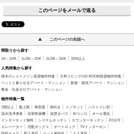
このページをメールで送る
このページの先頭へ
間取りから探す
1K～1DK
1LDK～2DK
2LDK～3DK
3DK以上
人気特集から探す
積水のシャーメゾン賃貸物件特集
大和リビングのD-ROOM賃貸物件特集
ペットと暮らせるアパート・マンション
新築・築浅アパート・マンション
敷金・礼金ゼロアパート・マンション
物件特集一覧
2階以上
最上階
角部屋
南向き
メゾネット
バストイレ別
温水洗浄便座
浴室乾燥機
追焚きバス
IHコンロ
オール電化
インターネット無料
システムキッチン
カウンターキッチン
P2台可
エレベーター
宅配ボックス
オートロック
TVインターホン
防犯カメラ
即入居可
ペット相談可
二人入居可