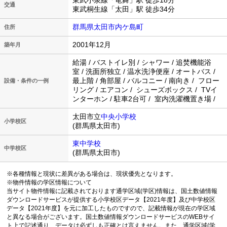
東武小泉線「竜舞」駅 徒歩18分
交通
東武桐生線「太田」駅 徒歩34分
群馬県太田市内ケ島町
住所
2001年12月
築年月
給湯 / バストイレ別 / シャワー / 追焚機能浴
室 / 洗面所独立 / 温水洗浄便座 / オートバス /
最上階 / 角部屋 / バルコニー / 南向き / フロー
設備・条件の一例
リング / エアコン / シューズボックス / TVイ
ンターホン / 駐車2台可 / 室内洗濯機置き場 /
太田市立
中央小学校
小学校区
(群馬県太田市)
東中学校
中学校区
(群馬県太田市)
※各種情報と現状に差異がある場合は、現状優先となります。
※物件情報の学区情報について
当サイト物件情報に記載されております通学区域(学区)情報は、国土数値情報
ダウンロードサービスが提供する小学校区データ【2021年度】及び中学校区
データ【2021年度】を元に加工したものですので、記載情報が現在の学区域
と異なる場合がございます。国土数値情報ダウンロードサービスのWEBサイ
ト上で記述通り、データは必ずしも正確とは言えません。また、通学区域(学