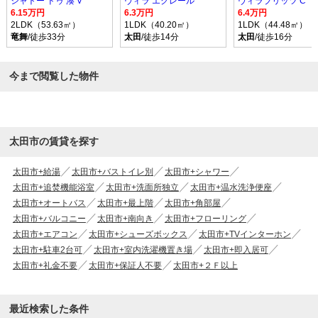
シャトー ドゥ 湊 V
ヴィラ エクレール
ヴィラブリッツ C
6.15万円
6.3万円
6.4万円
2LDK（53.63㎡）
1LDK（40.20㎡）
1LDK（44.48㎡）
竜舞
/徒歩33分
太田
/徒歩14分
太田
/徒歩16分
今まで閲覧した物件
太田市の賃貸を探す
太田市+給湯
太田市+バストイレ別
太田市+シャワー
太田市+追焚機能浴室
太田市+洗面所独立
太田市+温水洗浄便座
太田市+オートバス
太田市+最上階
太田市+角部屋
太田市+バルコニー
太田市+南向き
太田市+フローリング
太田市+エアコン
太田市+シューズボックス
太田市+TVインターホン
太田市+駐車2台可
太田市+室内洗濯機置き場
太田市+即入居可
太田市+礼金不要
太田市+保証人不要
太田市+２Ｆ以上
最近検索した条件