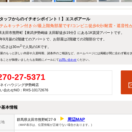
タッフからのイチオシポイント！】エスポアール
テムキッチン付き☆/最上階角部屋です/コンビニ徒歩6分/耐震・遮音性
県太田市熊野町【東武伊勢崎線 太田駅徒歩19分】にある1K賃貸アパートです。
04年9月築の2階建てのアパートで、お部屋は2階建ての2階部分です。
2
の広さは30ｍ
で人気の1Kです。
屋のもっと詳しい内容や入居時期、諸条件のご相談など、ホームページには掲載が間に合わず載せ
ることが御座いましたらお気軽にメールにて
お問い合わせ
ください。
270-27-5371
ネイハウジング伊勢崎店
い合わせNO：RHS-10172676
件基本情報
周辺MAP
群馬県太田市熊野町27-9
在地
（MAP表示は、位置情報が正確でない場合があります。)