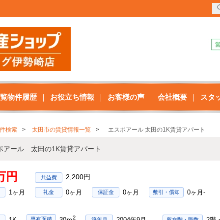
覧物件履歴
お役立ち情報
お客様の声
会社概要
スタ
件検索
太田市の賃貸情報一覧
エスポアール 太田の1K賃貸アパート
ポアール 太田の1K賃貸アパート
7万円
2,200円
1ヶ月
0ヶ月
0ヶ月
0ヶ月-
礼金
保証金
敷引・償却
2
1K
2004年9月
2階
専有面積
30ｍ
築年月
所在階・階数