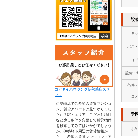
設
キ
バス
住
設備・
条件
コガネイハウジング伊勢崎店スタ
ッフ
コ
伊勢崎店でご希望の賃貸マンショ
ン、賃貸アパートは見つかりまし
学
たか？駅・エリア、こだわり項目
など少し条件を変更して賃貸物件
を検索してみてはいかがでしょう
小
か。伊勢崎市周辺の賃貸情報か
ら、ご希望の賃貸マンション・ア