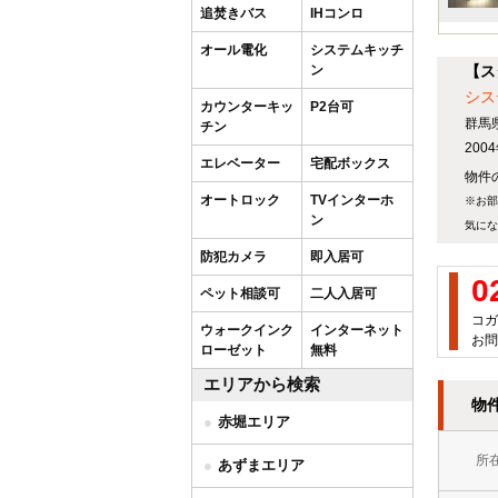
追焚きバス
IHコンロ
オール電化
システムキッチ
ン
【ス
シス
カウンターキッ
P2台可
群馬
チン
20
エレベーター
宅配ボックス
物件
オートロック
TVインターホ
※お部
ン
気にな
防犯カメラ
即入居可
0
ペット相談可
二人入居可
コガ
ウォークインク
インターネット
お問
ローゼット
無料
エリアから検索
物
赤堀エリア
所
あずまエリア