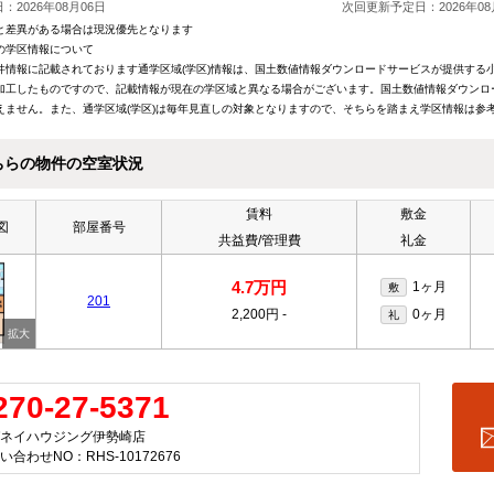
：2026年08月06日
次回更新予定日：2026年08
と差異がある場合は現況優先となります
の学区情報について
件情報に記載されております通学区域(学区)情報は、国土数値情報ダウンロードサービスが提供する小学
加工したものですので、記載情報が現在の学区域と異なる場合がございます。国土数値情報ダウンロ
えません。また、通学区域(学区)は毎年見直しの対象となりますので、そちらを踏まえ学区情報は参
ちらの物件の空室状況
賃料
敷金
図
部屋番号
共益費/管理費
礼金
4.7万円
1ヶ月
敷
201
2,200円
-
0ヶ月
礼
270-27-5371
ネイハウジング伊勢崎店
い合わせNO：RHS-10172676