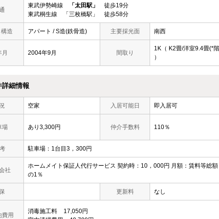
東武伊勢崎線
「太田駅」
徒歩19分
通
東武桐生線 「三枚橋駅」 徒歩58分
/ 構造
アパート / S造(鉄骨造)
主要採光面
南西
1K（ K2畳/洋室9.4畳(*階
年月
2004年9月
間取り
）
件詳細情報
況
空家
入居可能日
即入居可
車場
あり3,300円
仲介手数料
110％
 考
駐車場：1台目3，300円
ホームメイト保証人代行サービス 契約時：10，000円 月額：賃料等総額
会社
の1％
保
更新料
なし
消毒施工料
17,050円
他費用