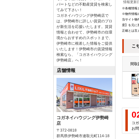
情報更新日
パートなどの不動産賃貸を検索し
※各種情報
てみて下さい！
※物件情報
コガネイハウジング伊勢崎店で
当サイト物
は、伊勢崎市に詳しい賃貸のプロ
度】を元に
が新生活を応援いたします。賃貸
正確とは言
情報と合わせて、伊勢崎市の住環
境からおすすめのスポットまで、
伊勢崎市に根差した情報をご提供
こ
いたします！伊勢崎市の賃貸情報
検索なら、「コガネイハウジング
伊勢崎店」へ！
間取
店舗情報
0
コガネイハウジング伊勢崎
店
コガ
お問
〒372-0818
群馬県伊勢崎市連取元町114-18