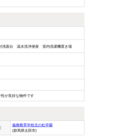
付洗面台
温水洗浄便座
室内洗濯機置き場
音性が良好な物件です
義務教育学校北の杜学園
区
(群馬県太田市)