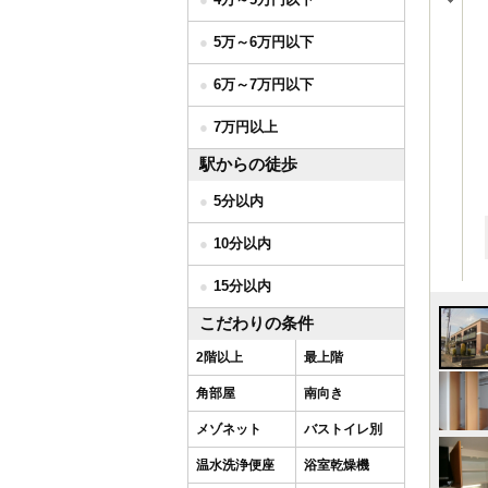
5万～6万円以下
6万～7万円以下
7万円以上
駅からの徒歩
5分以内
10分以内
15分以内
こだわりの条件
2階以上
最上階
角部屋
南向き
メゾネット
バストイレ別
温水洗浄便座
浴室乾燥機