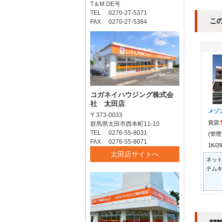
T＆M DE号
TEL 0270-27-5371
こ
FAX 0270-27-5384
コガネイハウジング株式会
社 太田店
メゾ
〒373-0033
賃貸:
群馬県太田市西本町11-10
TEL 0276-55-8031
(管理
FAX 0276-55-8071
1K/2
太田店サイトへ
ネット
テムキ