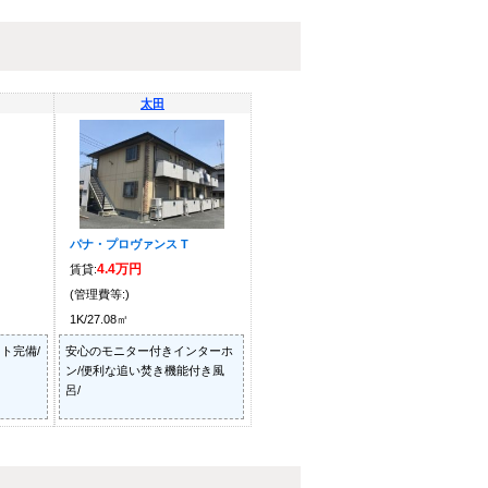
太田
パナ・プロヴァンス T
4.4万円
賃貸:
(管理費等:)
1K/27.08㎡
ト完備/
安心のモニター付きインターホ
ン/便利な追い焚き機能付き風
呂/