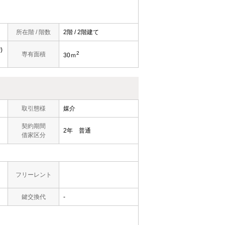
所在階 / 階数
2階 / 2階建て
)
2
専有面積
30ｍ
取引態様
媒介
契約期間
2年 普通
借家区分
フリーレント
鍵交換代
-