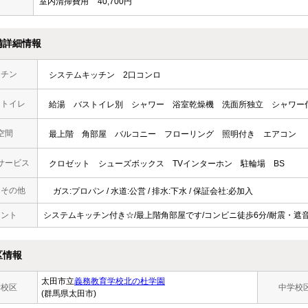
室内清掃費用
40,700円
備詳細情報
ッチン
システムキッチン
2口コンロ
・トイレ
給湯
バストイレ別
シャワー
浴室乾燥機
洗面所独立
シャワー
空間
最上階
角部屋
バルコニー
フローリング
照明付き
エアコン
サービス
クロゼット
シューズボックス
TVインターホン
駐輪場
BS
・その他
ガス:プロパン / 水道:公営 / 排水:下水 / 保証会社:必加入
メント
システムキッチン付き☆/最上階角部屋です/コンビニ徒歩6分/耐震・遮
区情報
太田市立
義務教育学校北の杜学園
学校区
中学校
(群馬県太田市)