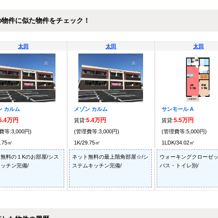
の物件に似た物件をチェック！
太田
太田
太田
ン カルム
メゾン カルム
サンモール A
5.4万円
5.4万円
5.5万円
賃貸:
賃貸:
費等:3,000円)
(管理費等:3,000円)
(管理費等:5,000円)
9.75㎡
1K/29.75㎡
1LDK/34.02㎡
無料の１Kのお部屋/シス
ネット無料の最上階角部屋☆/シ
ウォーキングクローゼッ
ッチン完備/
ステムキッチン完備/
バス・トイレ別/