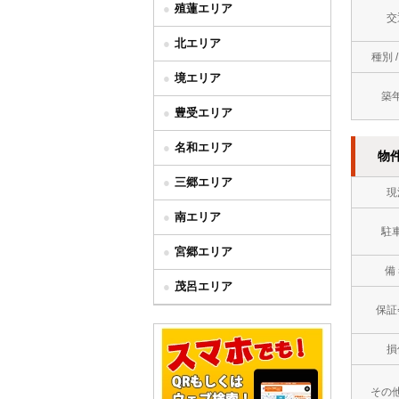
殖蓮エリア
交
北エリア
種別 
境エリア
築
豊受エリア
名和エリア
物
三郷エリア
現
南エリア
駐
宮郷エリア
備
茂呂エリア
保証
損
その