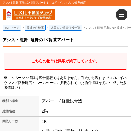
アシスト龍舞 竜舞の1K賃貸アパート！｜コガネイハウジング伊勢崎店
TOPページ
賃貸物件検索
太田市の賃貸情報一覧
アシスト龍舞 竜舞の1K賃貸アパ
アシスト龍舞
竜舞の1K賃貸アパート
こちらの物件は掲載が終了しています。
※このページの情報は広告情報ではありません。過去から現在までコガネイハ
ウジング伊勢崎店のホームぺージに掲載されていた物件情報を元に生成した参
考情報です。
アパート / 軽量鉄骨造
種別 / 構造
2階
建物階建
1K
間取り一例