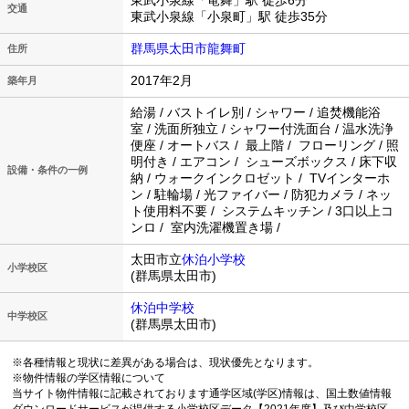
東武小泉線「竜舞」駅 徒歩6分
交通
東武小泉線「小泉町」駅 徒歩35分
群馬県太田市龍舞町
住所
2017年2月
築年月
給湯 / バストイレ別 / シャワー / 追焚機能浴
室 / 洗面所独立 / シャワー付洗面台 / 温水洗浄
便座 / オートバス / 最上階 / フローリング / 照
明付き / エアコン / シューズボックス / 床下収
設備・条件の一例
納 / ウォークインクロゼット / TVインターホ
ン / 駐輪場 / 光ファイバー / 防犯カメラ / ネッ
ト使用料不要 / システムキッチン / 3口以上コ
ンロ / 室内洗濯機置き場 /
太田市立
休泊小学校
小学校区
(群馬県太田市)
休泊中学校
中学校区
(群馬県太田市)
※各種情報と現状に差異がある場合は、現状優先となります。
※物件情報の学区情報について
当サイト物件情報に記載されております通学区域(学区)情報は、国土数値情報