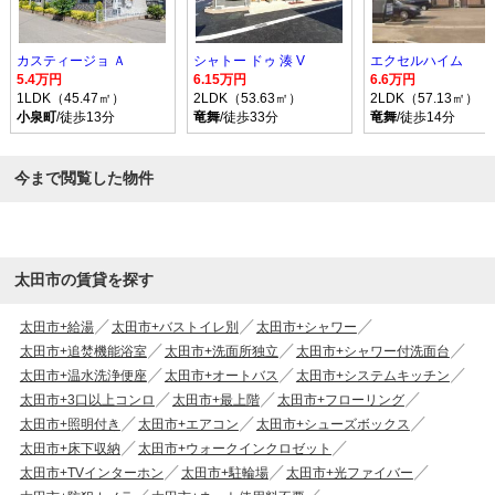
カスティージョ Ａ
シャトー ドゥ 湊 V
エクセルハイム
5.4万円
6.15万円
6.6万円
1LDK（45.47㎡）
2LDK（53.63㎡）
2LDK（57.13㎡）
小泉町
/徒歩13分
竜舞
/徒歩33分
竜舞
/徒歩14分
今まで閲覧した物件
太田市の賃貸を探す
太田市+給湯
太田市+バストイレ別
太田市+シャワー
太田市+追焚機能浴室
太田市+洗面所独立
太田市+シャワー付洗面台
太田市+温水洗浄便座
太田市+オートバス
太田市+システムキッチン
太田市+3口以上コンロ
太田市+最上階
太田市+フローリング
太田市+照明付き
太田市+エアコン
太田市+シューズボックス
太田市+床下収納
太田市+ウォークインクロゼット
太田市+TVインターホン
太田市+駐輪場
太田市+光ファイバー