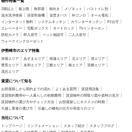
物件特集一覧
2階以上
最上階
角部屋
南向き
メゾネット
バストイレ別
温水洗浄便座
浴室乾燥機
追焚きバス
IHコンロ
オール電化
インターネット無料
システムキッチン
カウンターキッチン
P2台可
エレベーター
宅配ボックス
オートロック
TVインターホン
防犯カメラ
即入居可
ペット相談可
二人入居可
ウォークインクローゼット
伊勢崎市のエリア特集
赤堀エリア
あずまエリア
殖蓮エリア
北エリア
境エリア
豊受エリア
名和エリア
三郷エリア
南エリア
宮郷エリア
茂呂エリア
賃貸について知る
お部屋探しから契約までの流れ
よくある質問
賃貸用語集
賃貸契約費用や一人暮らしの初期費用
賃貸物件の間取り図や資料の見方
賃貸物件の選び方やチェック方法
お部屋探しにオススメの時期
引越し業者の選び方
引越しの梱包の仕方や荷造りのコツ
当社について
トップページ
インフォメーション
スタッフ紹介
スタッフブログ