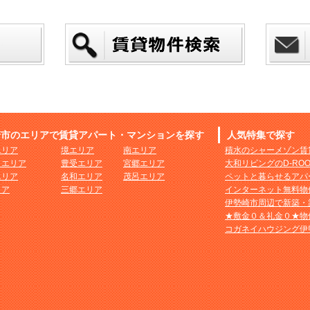
崎市のエリアで賃貸アパート・マンションを探す
人気特集で探す
エリア
境エリア
南エリア
積水のシャーメゾン賃
まエリア
豊受エリア
宮郷エリア
大和リビングのD-RO
エリア
名和エリア
茂呂エリア
ペットと暮らせるアパ
リア
三郷エリア
インターネット無料物
伊勢崎市周辺で新築・
★敷金０＆礼金０★物
コガネイハウジング伊