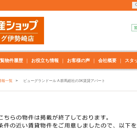
覧物件履歴
お役立ち情報
お客様の声
会社概要
スタ
情報一覧
ビューグランドール A 群馬総社の3K賃貸アパート