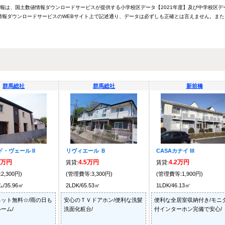
情報は、国土数値情報ダウンロードサービスが提供する小学校区データ【2021年度】及び中学校区デ
報ダウンロードサービスのWEBサイト上で記述通り、データは必ずしも正確とは言えません。また
群馬総社
群馬総社
新前橋
・ヴェール II
リヴィエール Ｂ
CASAカナイ III
5万円
4.5万円
4.2万円
賃貸:
賃貸:
2,300円)
(管理費等:3,300円)
(管理費等:1,900円)
35.96㎡
2LDK/65.53㎡
1LDK/46.13㎡
ット無料☆/雨の日も
安心のＴＶドアホン/便利な洗髪
便利な全居室収納付き/モニ
ーム/
洗面化粧台/
付インターホン完備で安心/