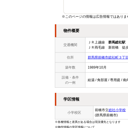
※このページの情報は広告情報ではありま
物件概要
ＪＲ上越線
群馬総社駅
交通機関
ＪＲ両毛線 新前橋 徒歩
住所
群馬県前橋市総社町３丁
築年数
1989年10月
設備・条件
給湯 / 角部屋 / 専用庭 /
の一例
学区情報
前橋市立
総社小学校
小学校区
(群馬県前橋市)
※各種情報と差異がある場合は現況優先となります
※物件情報の学区情報について