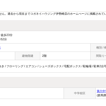
せん。過去から現在までコガネイハウジング伊勢崎店のホームぺージに掲載されて
徒歩23分
52分
目
種別 / 
建物階建
2階
間取り
 南向き / フローリング / エアコン / シューズボックス / 宅配ボックス / 駐輪場 / 駐車2
第六中
中学校区
(群馬