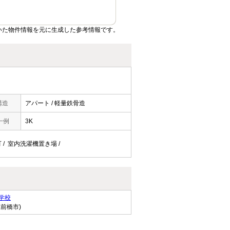
いた物件情報を元に生成した参考情報です。
構造
アパート / 軽量鉄骨造
一例
3K
台可 / 室内洗濯機置き場 /
学校
県前橋市)