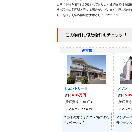
当サイト物件情報に記載されております通学区域(学区)
報が現在の学区域と異なる場合がございます。国土数値情
ちらを踏まえ学区情報は参考としてご活用下さい。
この物件に似た物件をチェック！
新前橋
ジェントリー II
メゾン・ド
4.85万円
5.0
賃貸:
賃貸:
(管理費等:3,300円)
(管理費等:
ワンルーム/37.00㎡
ワンルーム/
単身者の方にオススメ/モニタ付
インターネ
インターホン/
安心サンル