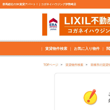
群馬総社の3K賃貸アパート！｜コガネイハウジング伊勢崎店
賃貸物件検索
お気に入り物件
閲
TOPページ
賃貸物件検索
前橋市の賃貸