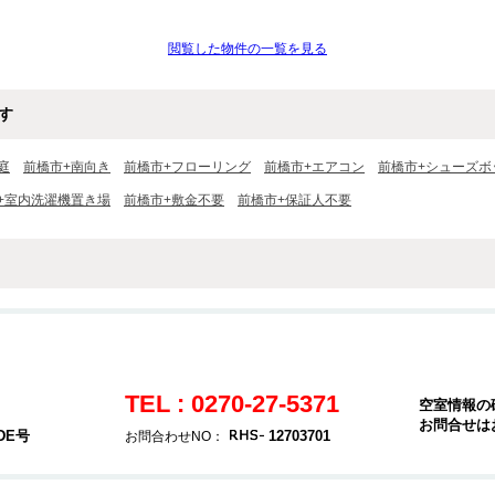
閲覧した物件の一覧を見る
す
庭
前橋市+南向き
前橋市+フローリング
前橋市+エアコン
前橋市+シューズボ
+室内洗濯機置き場
前橋市+敷金不要
前橋市+保証人不要
TEL : 0270-27-5371
空室情報の
お問合せは
DE号
12703701
お問合わせNO：