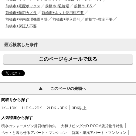
前橋市+宅配ボックス
前橋市+駐輪場
前橋市+BS
前橋市+防犯カメラ
前橋市+ネット使用料不要
前橋市+室内洗濯機置き場
前橋市+即入居可
前橋市+敷金不要
前橋市+保証人不要
最近検索した条件
このページをメールで送る
このページの先頭へ
間取りから探す
1K～1DK
1LDK～2DK
2LDK～3DK
3DK以上
人気特集から探す
積水のシャーメゾン賃貸物件特集
大和リビングのD-ROOM賃貸物件特集
ペットと暮らせるアパート・マンション
新築・築浅アパート・マンション