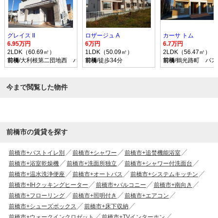
グレイス II
ロザージュ A
カーサ トム
6.95万円
6万円
6.7万円
2LDK（60.69㎡）
1LDK（50.09㎡）
2LDK（56.47㎡）
前橋
/大利根第二団地西 バス乗車時間37分 停歩2分
前橋
/徒歩34分
前橋
/鶴光路町 バス
今まで閲覧した物件
前橋市の賃貸を探す
前橋市+バストイレ別
前橋市+シャワー
前橋市+追焚機能浴室
前橋市+浴室乾燥機
前橋市+洗面所独立
前橋市+シャワー付洗面台
前橋市+温水洗浄便座
前橋市+オートバス
前橋市+システムキッチン
前橋市+IHクッキングヒーター
前橋市+バルコニー
前橋市+南向き
前橋市+フローリング
前橋市+照明付き
前橋市+エアコン
前橋市+シューズボックス
前橋市+床下収納
前橋市+ウォークインクロゼット
前橋市+TVインターホン