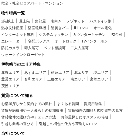
敷金・礼金ゼロアパート・マンション
物件特集一覧
2階以上
最上階
角部屋
南向き
メゾネット
バストイレ別
温水洗浄便座
浴室乾燥機
追焚きバス
IHコンロ
オール電化
インターネット無料
システムキッチン
カウンターキッチン
P2台可
エレベーター
宅配ボックス
オートロック
TVインターホン
防犯カメラ
即入居可
ペット相談可
二人入居可
ウォークインクローゼット
伊勢崎市のエリア特集
赤堀エリア
あずまエリア
殖蓮エリア
北エリア
境エリア
豊受エリア
名和エリア
三郷エリア
南エリア
宮郷エリア
茂呂エリア
賃貸について知る
お部屋探しから契約までの流れ
よくある質問
賃貸用語集
賃貸契約費用や一人暮らしの初期費用
賃貸物件の間取り図や資料の見方
賃貸物件の選び方やチェック方法
お部屋探しにオススメの時期
引越し業者の選び方
引越しの梱包の仕方や荷造りのコツ
当社について