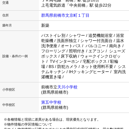
ＪＲ両毛線「前橋」駅 徒歩10分
交通
上毛電気鉄道「中央前橋」駅 徒歩22分
群馬県前橋市文京町１丁目
住所
新築
築年月
バストイレ別 / シャワー / 追焚機能浴室 / 浴室
乾燥機 / 洗面所独立 / シャワー付洗面台 / 温水
洗浄便座 / オートバス / バルコニー / 南向き /
フローリング / 照明付き / エアコン / シューズ
ボックス / 床下収納 / ウォークインクロゼッ
設備・条件の一例
ト / TVインターホン / 宅配ボックス / 駐輪
場 / BS / 防犯カメラ / ネット使用料不要 / シス
テムキッチン / IHクッキングヒーター / 室内洗
濯機置き場 /
前橋市立
天川小学校
小学校区
(群馬県前橋市)
第五中学校
中学校区
(群馬県前橋市)
※各種情報と現状に差異がある場合は、現状優先となります。
※物件情報の学区情報について