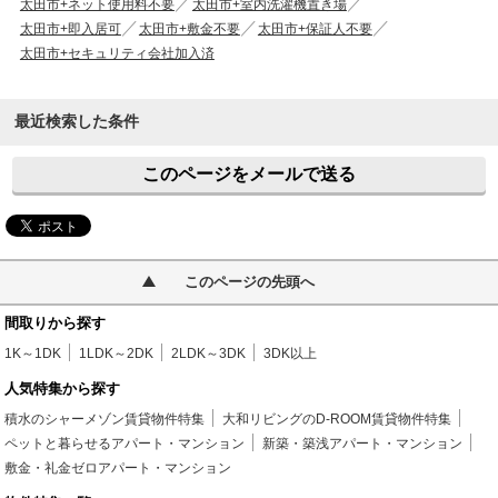
太田市+ネット使用料不要
太田市+室内洗濯機置き場
太田市+即入居可
太田市+敷金不要
太田市+保証人不要
太田市+セキュリティ会社加入済
最近検索した条件
このページをメールで送る
このページの先頭へ
間取りから探す
1K～1DK
1LDK～2DK
2LDK～3DK
3DK以上
人気特集から探す
積水のシャーメゾン賃貸物件特集
大和リビングのD-ROOM賃貸物件特集
ペットと暮らせるアパート・マンション
新築・築浅アパート・マンション
敷金・礼金ゼロアパート・マンション