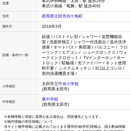
東武伊勢崎線「太田」駅 徒歩25分
交通
東武小泉線「竜舞」駅 徒歩40分
群馬県太田市内ケ島町
住所
2016年3月
築年月
給湯 / バストイレ別 / シャワー / 追焚機能浴
室 / 洗面所独立 / シャワー付洗面台 / 温水洗浄
便座 / オートバス / 角部屋 / バルコニー / フロ
ーリング / エアコン / シューズボックス / ウォ
設備・条件の一例
ークインクロゼット / TVインターホン / オー
トロック / 駐輪場 / 光ファイバー / ネット使用
料不要 / システムキッチン / 3口以上コンロ /
室内洗濯機置き場 /
太田市立
中央小学校
小学校区
(群馬県太田市)
東中学校
中学校区
(群馬県太田市)
※各種情報と現状に差異がある場合は、現状優先となります。
※物件情報の学区情報について
当サイト物件情報に記載されております通学区域(学区)情報は、国土数値情報