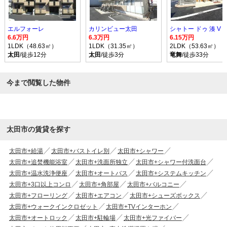
エルフォーレ
カリンビュー太田
シャトー ドゥ 湊 V
6.6万円
6.3万円
6.15万円
1LDK（48.63㎡）
1LDK（31.35㎡）
2LDK（53.63㎡）
太田
/徒歩12分
太田
/徒歩3分
竜舞
/徒歩33分
今まで閲覧した物件
太田市の賃貸を探す
太田市+給湯
太田市+バストイレ別
太田市+シャワー
太田市+追焚機能浴室
太田市+洗面所独立
太田市+シャワー付洗面台
太田市+温水洗浄便座
太田市+オートバス
太田市+システムキッチン
太田市+3口以上コンロ
太田市+角部屋
太田市+バルコニー
太田市+フローリング
太田市+エアコン
太田市+シューズボックス
太田市+ウォークインクロゼット
太田市+TVインターホン
太田市+オートロック
太田市+駐輪場
太田市+光ファイバー