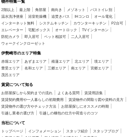
物件特集一覧
2階以上
最上階
角部屋
南向き
メゾネット
バストイレ別
温水洗浄便座
浴室乾燥機
追焚きバス
IHコンロ
オール電化
インターネット無料
システムキッチン
カウンターキッチン
P2台可
エレベーター
宅配ボックス
オートロック
TVインターホン
防犯カメラ
即入居可
ペット相談可
二人入居可
ウォークインクローゼット
伊勢崎市のエリア特集
赤堀エリア
あずまエリア
殖蓮エリア
北エリア
境エリア
豊受エリア
名和エリア
三郷エリア
南エリア
宮郷エリア
茂呂エリア
賃貸について知る
お部屋探しから契約までの流れ
よくある質問
賃貸用語集
賃貸契約費用や一人暮らしの初期費用
賃貸物件の間取り図や資料の見方
賃貸物件の選び方やチェック方法
お部屋探しにオススメの時期
引越し業者の選び方
引越しの梱包の仕方や荷造りのコツ
当社について
トップページ
インフォメーション
スタッフ紹介
スタッフブログ