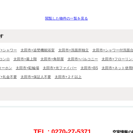
閲覧した物件の一覧を見る
す
市+シャワー
太田市+追焚機能浴室
太田市+洗面所独立
太田市+シャワー付洗面
コンロ
太田市+最上階
太田市+角部屋
太田市+バルコニー
太田市+フローリン
ターホン
太田市+駐輪場
太田市+光ファイバー
太田市+BS
太田市+ネット使用
市+礼金不要
太田市+保証人不要
太田市+２Ｆ以上
TEL : 0270-27-5371
空室情報の