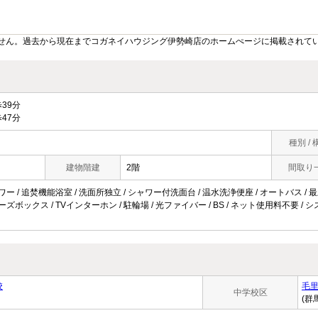
せん。過去から現在までコガネイハウジング伊勢崎店のホームぺージに掲載されて
39分
47分
種別 / 
建物階建
2階
間取り
ワー / 追焚機能浴室 / 洗面所独立 / シャワー付洗面台 / 温水洗浄便座 / オートバス / 最上
ューズボックス / TVインターホン / 駐輪場 / 光ファイバー / BS / ネット使用料不要 /
校
毛
中学校区
(群