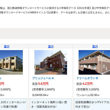
情報は、国土数値情報ダウンロードサービスが提供する小学校区データ【2021年度】及び中学校区デ
報ダウンロードサービスのWEBサイト上で記述通り、データは必ずしも正確とは言えません。また
韮川
韮川
韮川
ェ
プリュジュール A
ドリームタウン B
8万円
5.6万円
4.2万円
賃貸:
賃貸:
3,000円)
(管理費等:2,900円)
(管理費等:3,200円)
.63㎡
2LDK/55.84㎡
ワンルーム/32.90㎡
タ付インターホン☆/
インターネット無料☆/追い焚
浴室乾燥機付き☆/TVドアホ
ン完備で快適/
き・洗髪洗面台付き/
付きで安心/