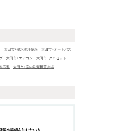
台
太田市+温水洗浄便座
太田市+オートバス
グ
太田市+エアコン
太田市+クロゼット
料不要
太田市+室内洗濯機置き場
確認や詳細を知りたい方