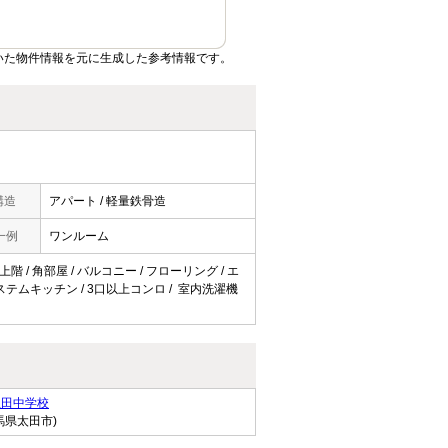
いた物件情報を元に生成した参考情報です。
構造
アパート / 軽量鉄骨造
一例
ワンルーム
階 / 角部屋 / バルコニー / フローリング / エ
 システムキッチン / 3口以上コンロ / 室内洗濯機
里田中学校
馬県太田市)