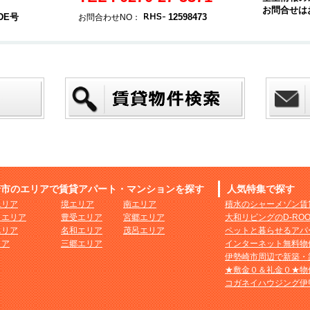
お問合せは
DE号
12598473
お問合わせNO：
崎市のエリアで賃貸アパート・マンションを探す
人気特集で探す
エリア
境エリア
南エリア
積水のシャーメゾン賃
まエリア
豊受エリア
宮郷エリア
大和リビングのD-RO
エリア
名和エリア
茂呂エリア
ペットと暮らせるアパ
リア
三郷エリア
インターネット無料物
伊勢崎市周辺で新築・
★敷金０＆礼金０★物
コガネイハウジング伊