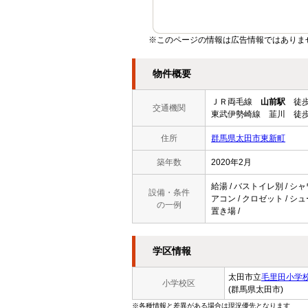
※このページの情報は広告情報ではありま
物件概要
ＪＲ両毛線
山前駅
徒歩
交通機関
東武伊勢崎線 韮川 徒歩
住所
群馬県太田市東新町
築年数
2020年2月
給湯 / バストイレ別 / シャ
設備・条件
アコン / クロゼット / シ
の一例
置き場 /
学区情報
太田市立
毛里田小学
小学校区
(群馬県太田市)
※各種情報と差異がある場合は現況優先となります