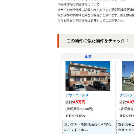
※物件情報の学区情報について
当サイト物件情報に記載されております通学区域(学区)
報が現在の学区域と異なる場合がございます。国土数値情
ちらを踏まえ学区情報は参考としてご活用下さい。
この物件に似た物件をチェック！
山前
アヴェニール A
ブランシ
4.5万円
4.
賃貸:
賃貸:
(管理費等:2,900円)
(管理費等:
1LDK/44.65㎡
1LDK/44
追い焚き・洗髪洗面台付き/安心
安心のモニ
のＴＶドアホン/
全室エアコ