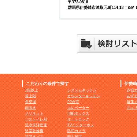
〒372-0818
群馬県伊勢崎市連取元町114-18 T＆M 
こだわりの条件で探す
伊勢
2階以上
システムキッチン
赤堀
最上階
カウンターキッチン
あず
角部屋
P2台可
殖蓮
南向き
エレベーター
北エ
メゾネット
宅配ボックス
バストイレ別
オートロック
温水洗浄便座
TVインターホン
浴室乾燥機
防犯カメラ
追焚きバス
即入居可