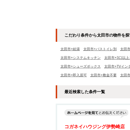
こだわり条件から太田市の物件を探
太田市+給湯
太田市+バストイレ別
太田
太田市+システムキッチン
太田市+3口以上
太田市+シューズボックス
太田市+TVイン
太田市+即入居可
太田市+敷金不要
太田
最近検索した条件一覧
コガネイハウジング伊勢崎店