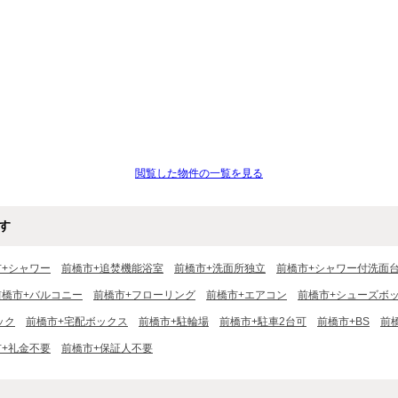
閲覧した物件の一覧を見る
す
市+シャワー
前橋市+追焚機能浴室
前橋市+洗面所独立
前橋市+シャワー付洗面
前橋市+バルコニー
前橋市+フローリング
前橋市+エアコン
前橋市+シューズボ
ック
前橋市+宅配ボックス
前橋市+駐輪場
前橋市+駐車2台可
前橋市+BS
前
市+礼金不要
前橋市+保証人不要