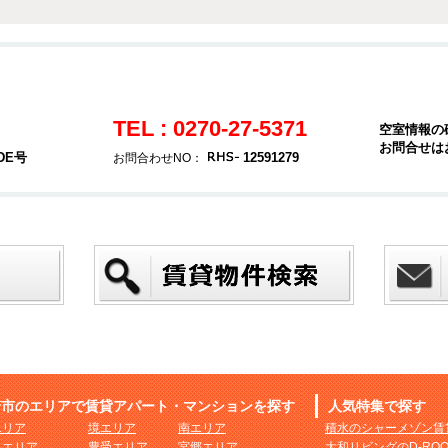
TEL : 0270-27-5371
空室情報の
お問合せは
DE号
12591279
お問合わせNO：
崎市のエリアで賃貸アパート・マンションを探す
人気特集で探す
エリア
境エリア
南エリア
積水のシャーメゾン賃
まエリア
豊受エリア
宮郷エリア
大和リビングのD-RO