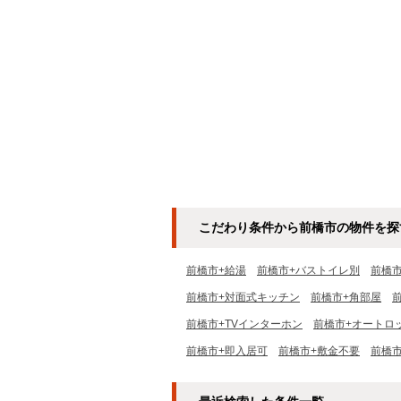
こだわり条件から前橋市の物件を探
前橋市+給湯
前橋市+バストイレ別
前橋
前橋市+対面式キッチン
前橋市+角部屋
前橋市+TVインターホン
前橋市+オートロ
前橋市+即入居可
前橋市+敷金不要
前橋