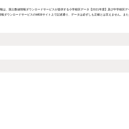
情報は、国土数値情報ダウンロードサービスが提供する小学校区データ【2021年度】及び中学校区デ
報ダウンロードサービスのWEBサイト上で記述通り、データは必ずしも正確とは言えません。また