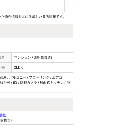
いた物件情報を元に生成した参考情報です。
構造
マンション / S造(鉄骨造)
一例
2LDK
部屋 / バルコニー / フローリング / エアコ
台可 / BS / 防犯カメラ / 対面式キッチン / 室
学校
県前橋市)