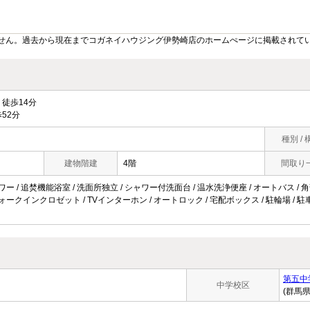
せん。過去から現在までコガネイハウジング伊勢崎店のホームぺージに掲載されて
徒歩14分
52分
種別 / 
建物階建
4階
間取り
ワー / 追焚機能浴室 / 洗面所独立 / シャワー付洗面台 / 温水洗浄便座 / オートバス / 角
ォークインクロゼット / TVインターホン / オートロック / 宅配ボックス / 駐輪場 / 駐車2
第五中
中学校区
(群馬