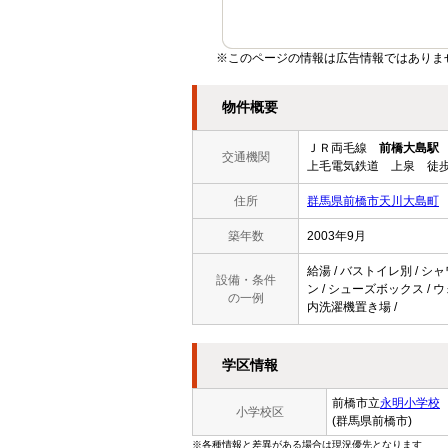
※このページの情報は広告情報ではありま
物件概要
ＪＲ両毛線
前橋大島駅
交通機関
上毛電気鉄道 上泉 徒歩
住所
群馬県前橋市天川大島町
築年数
2003年9月
給湯 / バストイレ別 / シャ
設備・条件
ン / シューズボックス / ウ
の一例
内洗濯機置き場 /
学区情報
前橋市立
永明小学校
小学校区
(群馬県前橋市)
※各種情報と差異がある場合は現況優先となります