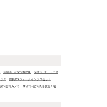
台
前橋市+温水洗浄便座
前橋市+オートバス
ックス
前橋市+ウォークインクロゼット
橋市+防犯カメラ
前橋市+室内洗濯機置き場