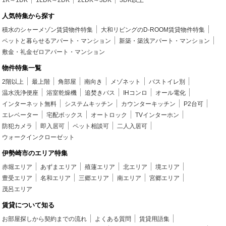
1K～1DK
1LDK～2DK
2LDK～3DK
3DK以上
人気特集から探す
積水のシャーメゾン賃貸物件特集
大和リビングのD-ROOM賃貸物件特集
ペットと暮らせるアパート・マンション
新築・築浅アパート・マンション
敷金・礼金ゼロアパート・マンション
物件特集一覧
2階以上
最上階
角部屋
南向き
メゾネット
バストイレ別
温水洗浄便座
浴室乾燥機
追焚きバス
IHコンロ
オール電化
インターネット無料
システムキッチン
カウンターキッチン
P2台可
エレベーター
宅配ボックス
オートロック
TVインターホン
防犯カメラ
即入居可
ペット相談可
二人入居可
ウォークインクローゼット
伊勢崎市のエリア特集
赤堀エリア
あずまエリア
殖蓮エリア
北エリア
境エリア
豊受エリア
名和エリア
三郷エリア
南エリア
宮郷エリア
茂呂エリア
賃貸について知る
お部屋探しから契約までの流れ
よくある質問
賃貸用語集