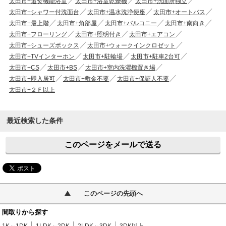
太田市+追焚機能浴室
太田市+浴室乾燥機
太田市+洗面所独立
太田市+シャワー付洗面台
太田市+温水洗浄便座
太田市+オートバス
太田市+最上階
太田市+角部屋
太田市+バルコニー
太田市+南向き
太田市+フローリング
太田市+照明付き
太田市+エアコン
太田市+シューズボックス
太田市+ウォークインクロゼット
太田市+TVインターホン
太田市+駐輪場
太田市+駐車2台可
太田市+CS
太田市+BS
太田市+室内洗濯機置き場
太田市+即入居可
太田市+敷金不要
太田市+保証人不要
太田市+２Ｆ以上
最近検索した条件
このページをメールで送る
このページの先頭へ
間取りから探す