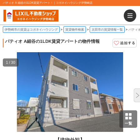
パティオ A 細谷の1LDK賃貸アパート！｜コガネイハウジング伊勢崎店
伊勢崎市の賃貸はコガネイハウジング
賃貸物件検索
太田市の賃貸情報一覧
パティオ
パティオ A
細谷の1LDK賃貸アパートの物件情報
1 / 30
一覧
【建物外観】