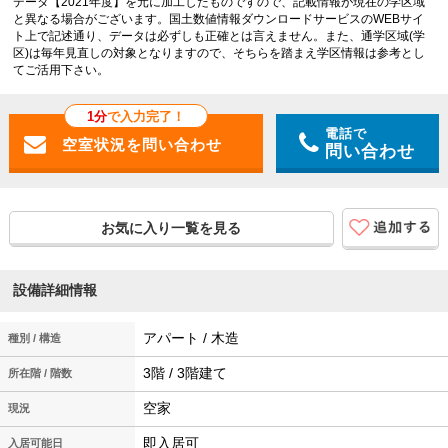
データ【2021年度】を元に加工したものですので、記載情報が現在の学区域
と異なる場合がございます。国土数値情報ダウンロードサービスのWEBサイ
ト上で記述通り、データは必ずしも正確とは言えません。また、通学区域(学
区)は毎年見直しの対象となりますので、そちらを踏まえ学区情報は参考とし
てご活用下さい。
1分
で入力完了！
電話で
問い合わせ
お気に入り一覧を見る
設備詳細情報
アパート / 木造
種別 / 構造
3階 / 3階建て
所在階 / 階数
空家
現況
即入居可
入居可能日