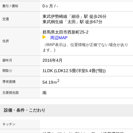
0ヶ月 / -
敷引 / 償却
東武伊勢崎線「細谷」駅 徒歩26分
交通
東武桐生線「太田」駅 徒歩67分
群馬県太田市西新町25-2
周辺MAP
住所
（MAP表示は、位置情報が正確でない場合があり
ます。)
2016年4月
築年月
1LDK (LDK12.5畳/洋室6.4畳(*階))
間取り
2
54.19ｍ
専有面積
南
主要採光面
設備・条件・こだわり
キッチン