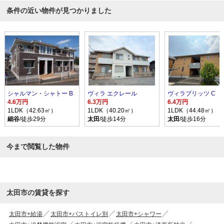
条件の近い物件が見つかりました
シャルマン・シャトー B
ヴィラ エクレール
ヴィラブリッツ C
4.6万円
6.3万円
6.4万円
1LDK（42.63㎡）
1LDK（40.20㎡）
1LDK（44.48㎡）
細谷
/徒歩29分
太田
/徒歩14分
太田
/徒歩16分
今まで閲覧した物件
太田市の賃貸を探す
太田市+給湯
太田市+バストイレ別
太田市+シャワー