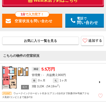
WEB来店予約はこちら
1分
で入力完了！
電話で
問い合わせ
お気に入り一覧を見る
こちらの物件の空室状況
5.5万円
302
-
2,900円
0ヶ月
1ヶ月
敷
礼
2
3階
1LDK（54.19ｍ
）
ウォークインクローゼット付き/エアコン2台付きで快適/354号線アクセ
ス良好/コンビニまで徒歩7分