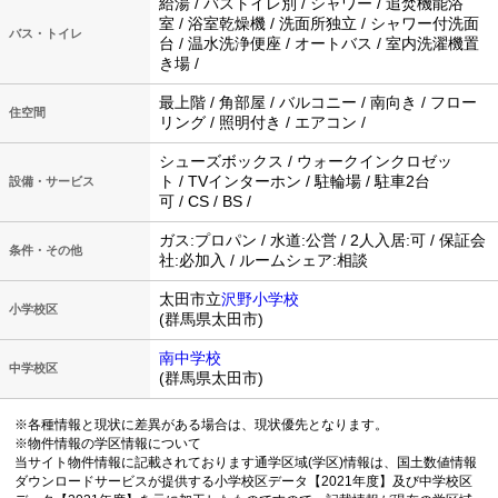
給湯 / バストイレ別 / シャワー / 追焚機能浴
室 / 浴室乾燥機 / 洗面所独立 / シャワー付洗面
バス・トイレ
台 / 温水洗浄便座 / オートバス / 室内洗濯機置
き場 /
最上階 / 角部屋 / バルコニー / 南向き / フロー
住空間
リング / 照明付き / エアコン /
シューズボックス / ウォークインクロゼッ
ト / TVインターホン / 駐輪場 / 駐車2台
設備・サービス
可 / CS / BS /
ガス:プロパン / 水道:公営 / 2人入居:可 / 保証会
条件・その他
社:必加入 / ルームシェア:相談
太田市立
沢野小学校
小学校区
(群馬県太田市)
南中学校
中学校区
(群馬県太田市)
※各種情報と現状に差異がある場合は、現状優先となります。
※物件情報の学区情報について
当サイト物件情報に記載されております通学区域(学区)情報は、国土数値情報
ダウンロードサービスが提供する小学校区データ【2021年度】及び中学校区