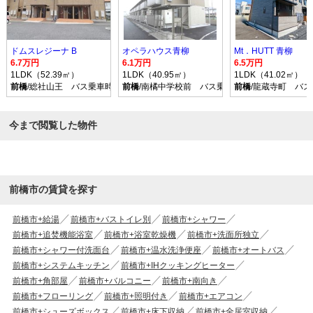
ドムスレジーナ B
オペラハウス青柳
Mt．HUTT 青柳
6.7万円
6.1万円
6.5万円
1LDK（52.39㎡）
1LDK（40.95㎡）
1LDK（41.02㎡）
前橋
/総社山王 バス乗車時間35分 停歩10分
前橋
/南橘中学校前 バス乗車時間22分 停歩7分
前橋
/龍蔵寺町 バス
今まで閲覧した物件
前橋市の賃貸を探す
前橋市+給湯
前橋市+バストイレ別
前橋市+シャワー
前橋市+追焚機能浴室
前橋市+浴室乾燥機
前橋市+洗面所独立
前橋市+シャワー付洗面台
前橋市+温水洗浄便座
前橋市+オートバス
前橋市+システムキッチン
前橋市+IHクッキングヒーター
前橋市+角部屋
前橋市+バルコニー
前橋市+南向き
前橋市+フローリング
前橋市+照明付き
前橋市+エアコン
前橋市+シューズボックス
前橋市+床下収納
前橋市+全居室収納