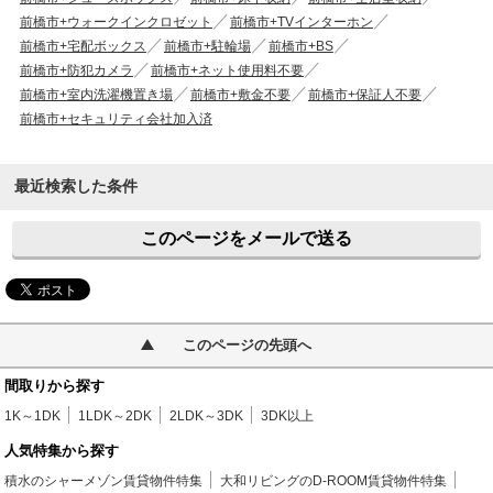
前橋市+ウォークインクロゼット
前橋市+TVインターホン
前橋市+宅配ボックス
前橋市+駐輪場
前橋市+BS
前橋市+防犯カメラ
前橋市+ネット使用料不要
前橋市+室内洗濯機置き場
前橋市+敷金不要
前橋市+保証人不要
前橋市+セキュリティ会社加入済
最近検索した条件
このページをメールで送る
このページの先頭へ
間取りから探す
1K～1DK
1LDK～2DK
2LDK～3DK
3DK以上
人気特集から探す
積水のシャーメゾン賃貸物件特集
大和リビングのD-ROOM賃貸物件特集