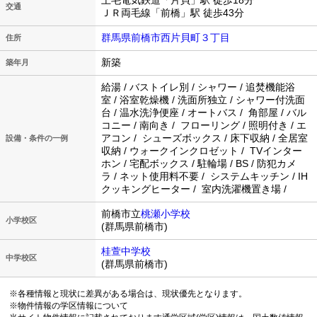
上毛電気鉄道「片貝」駅 徒歩18分
交通
ＪＲ両毛線「前橋」駅 徒歩43分
群馬県前橋市西片貝町３丁目
住所
新築
築年月
給湯 / バストイレ別 / シャワー / 追焚機能浴
室 / 浴室乾燥機 / 洗面所独立 / シャワー付洗面
台 / 温水洗浄便座 / オートバス / 角部屋 / バル
コニー / 南向き / フローリング / 照明付き / エ
アコン / シューズボックス / 床下収納 / 全居室
設備・条件の一例
収納 / ウォークインクロゼット / TVインター
ホン / 宅配ボックス / 駐輪場 / BS / 防犯カメ
ラ / ネット使用料不要 / システムキッチン / IH
クッキングヒーター / 室内洗濯機置き場 /
前橋市立
桃瀬小学校
小学校区
(群馬県前橋市)
桂萱中学校
中学校区
(群馬県前橋市)
※各種情報と現状に差異がある場合は、現状優先となります。
※物件情報の学区情報について