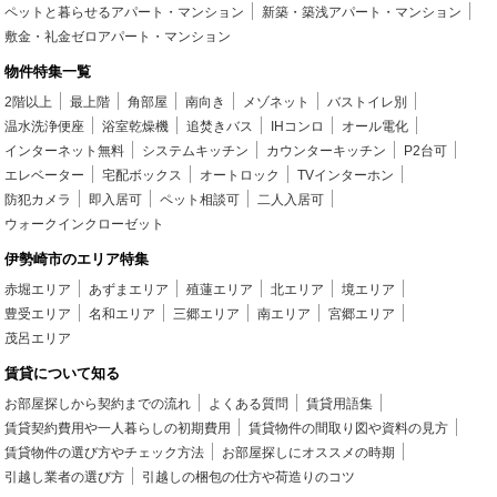
ペットと暮らせるアパート・マンション
新築・築浅アパート・マンション
敷金・礼金ゼロアパート・マンション
物件特集一覧
2階以上
最上階
角部屋
南向き
メゾネット
バストイレ別
温水洗浄便座
浴室乾燥機
追焚きバス
IHコンロ
オール電化
インターネット無料
システムキッチン
カウンターキッチン
P2台可
エレベーター
宅配ボックス
オートロック
TVインターホン
防犯カメラ
即入居可
ペット相談可
二人入居可
ウォークインクローゼット
伊勢崎市のエリア特集
赤堀エリア
あずまエリア
殖蓮エリア
北エリア
境エリア
豊受エリア
名和エリア
三郷エリア
南エリア
宮郷エリア
茂呂エリア
賃貸について知る
お部屋探しから契約までの流れ
よくある質問
賃貸用語集
賃貸契約費用や一人暮らしの初期費用
賃貸物件の間取り図や資料の見方
賃貸物件の選び方やチェック方法
お部屋探しにオススメの時期
引越し業者の選び方
引越しの梱包の仕方や荷造りのコツ