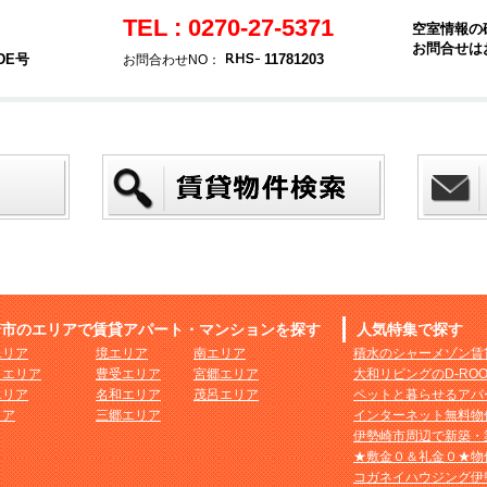
TEL : 0270-27-5371
空室情報の
お問合せは
DE号
11781203
お問合わせNO：
崎市のエリアで賃貸アパート・マンションを探す
人気特集で探す
エリア
境エリア
南エリア
積水のシャーメゾン賃
まエリア
豊受エリア
宮郷エリア
大和リビングのD-RO
エリア
名和エリア
茂呂エリア
ペットと暮らせるアパ
リア
三郷エリア
インターネット無料物
伊勢崎市周辺で新築・
★敷金０＆礼金０★物
コガネイハウジング伊