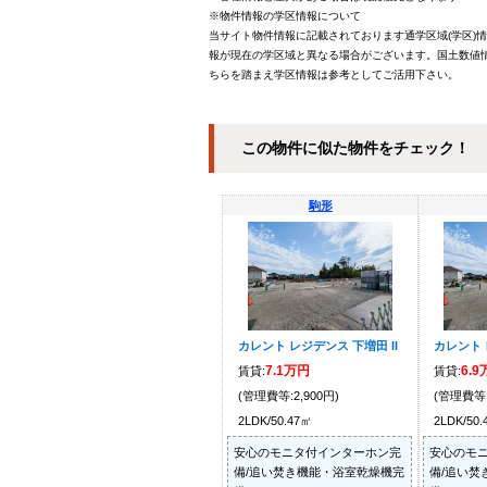
※物件情報の学区情報について
当サイト物件情報に記載されております通学区域(学区)
報が現在の学区域と異なる場合がございます。国土数値情
ちらを踏まえ学区情報は参考としてご活用下さい。
この物件に似た物件をチェック！
駒形
カレント レジデンス 下増田 II
カレント 
7.1万円
6.
賃貸:
賃貸:
(管理費等:2,900円)
(管理費等:
2LDK/50.47㎡
2LDK/50
安心のモニタ付インターホン完
安心のモ
備/追い焚き機能・浴室乾燥機完
備/追い焚