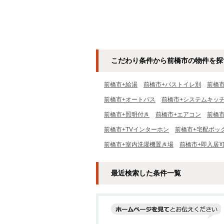
こだわり条件から前橋市の物件を探
前橋市+給湯
前橋市+バストイレ別
前橋
前橋市+オートバス
前橋市+システムキッ
前橋市+照明付き
前橋市+エアコン
前橋
前橋市+TVインターホン
前橋市+宅配ボッ
前橋市+室内洗濯機置き場
前橋市+即入居
最近検索した条件一覧