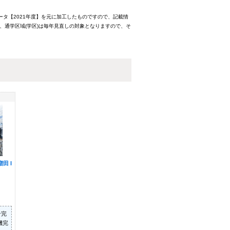
ータ【2021年度】を元に加工したものですので、記載情
、通学区域(学区)は毎年見直しの対象となりますので、そ
田 I
ン完
機完