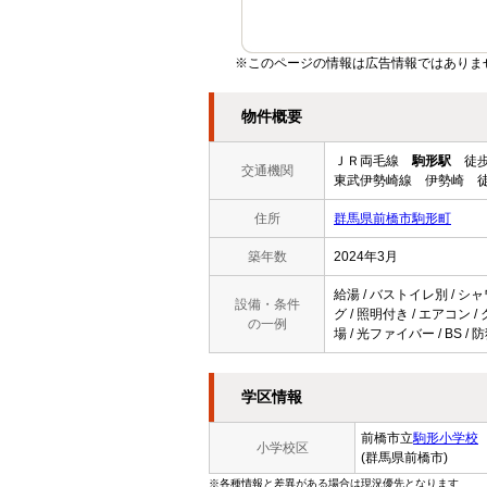
※このページの情報は広告情報ではありま
物件概要
ＪＲ両毛線
駒形駅
徒歩
交通機関
東武伊勢崎線 伊勢崎 徒
住所
群馬県前橋市駒形町
築年数
2024年3月
給湯 / バストイレ別 / シャ
設備・条件
グ / 照明付き / エアコン
の一例
場 / 光ファイバー / BS
学区情報
前橋市立
駒形小学校
小学校区
(群馬県前橋市)
※各種情報と差異がある場合は現況優先となります