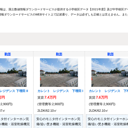
情報は、国土数値情報ダウンロードサービスが提供する小学校区データ【2021年度】及び中学校区デ
報ダウンロードサービスのWEBサイト上で記述通り、データは必ずしも正確とは言えません。また
駒形
駒形
駒形
レジデンス 下増田 II
カレント レジデンス 下増田 I
カレント レジデンス 下増
9万円
7.4万円
7.6万円
賃貸:
賃貸:
2,900円)
(管理費等:2,900円)
(管理費等:2,900円)
.47㎡
2LDK/62.10㎡
2LDK/62.10㎡
ニタ付インターホン完
安心のモニタ付インターホン完
安心のモニタ付インターホ
き機能・浴室乾燥機完
備/追い焚き機能・浴室乾燥機完
備/追い焚き機能・浴室乾燥