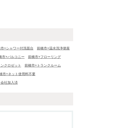
橋市+シャワー付洗面台
前橋市+温水洗浄便座
橋市+バルコニー
前橋市+フローリング
インクロゼット
前橋市+トランクルーム
橋市+ネット使用料不要
ィ会社加入済