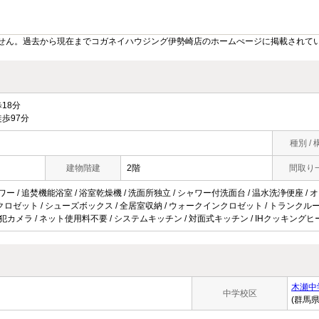
せん。過去から現在までコガネイハウジング伊勢崎店のホームぺージに掲載されて
18分
歩97分
種別 / 
建物階建
2階
間取り
ワー / 追焚機能浴室 / 浴室乾燥機 / 洗面所独立 / シャワー付洗面台 / 温水洗浄便座 / 
 / クロゼット / シューズボックス / 全居室収納 / ウォークインクロゼット / トランクルー
 / 防犯カメラ / ネット使用料不要 / システムキッチン / 対面式キッチン / IHクッキング
木瀬中
中学校区
(群馬