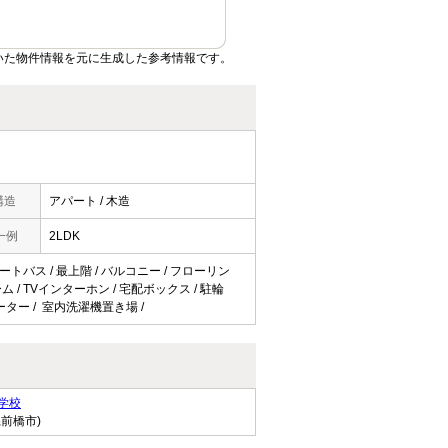
いた物件情報を元に生成した参考情報です。
構造
アパート / 木造
一例
2LDK
オートバス / 最上階 / バルコニー / フローリン
ム / TVインターホン / 宅配ボックス / 駐輪
ヒーター / 室内洗濯機置き場 /
学校
県前橋市)