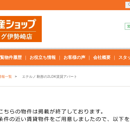
覧物件履歴
お役立ち情報
お客様の声
会社概要
スタ
情報一覧
エテルノ 駒形の2LDK賃貸アパート