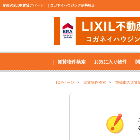
駒形の2LDK賃貸アパート！｜コガネイハウジング伊勢崎店
賃貸物件検索
お気に入り物件
閲
TOPページ
賃貸物件検索
前橋市の賃貸