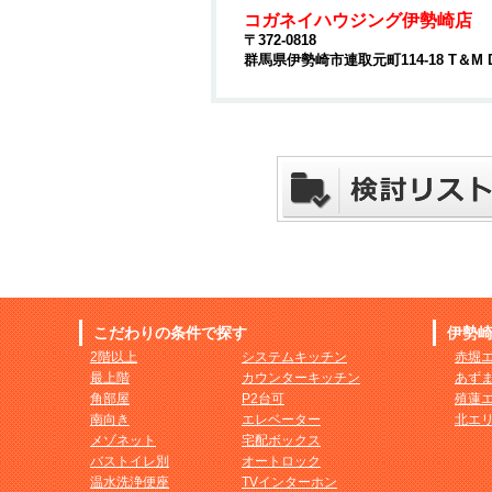
コガネイハウジング伊勢崎店
〒372-0818
群馬県伊勢崎市連取元町114-18 T＆M 
こだわりの条件で探す
伊勢
2階以上
システムキッチン
赤堀
最上階
カウンターキッチン
あず
角部屋
P2台可
殖蓮
南向き
エレベーター
北エ
メゾネット
宅配ボックス
バストイレ別
オートロック
温水洗浄便座
TVインターホン