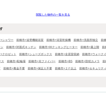
閲覧した物件の一覧を見る
す
市+シャワー
前橋市+追焚機能浴室
前橋市+浴室乾燥機
前橋市+洗面所独立
前
チン
前橋市+対面式キッチン
前橋市+IHクッキングヒーター
前橋市+最上階
前
市+クロゼット
前橋市+シューズボックス
前橋市+全居室収納
前橋市+ウォーク
クス
前橋市+駐輪場
前橋市+光ファイバー
前橋市+BS
前橋市+防犯カメラ
前
可
前橋市+敷金不要
前橋市+保証人不要
前橋市+２Ｆ以上
前橋市+セキュリテ