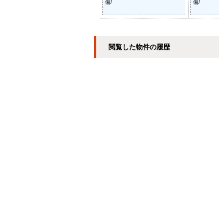
備/
備/
閲覧した物件の履歴