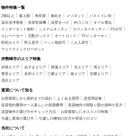
物件特集一覧
2階以上
最上階
角部屋
南向き
メゾネット
バストイレ別
温水洗浄便座
浴室乾燥機
追焚きバス
IHコンロ
オール電化
インターネット無料
システムキッチン
カウンターキッチン
P2台可
エレベーター
宅配ボックス
オートロック
TVインターホン
防犯カメラ
即入居可
ペット相談可
二人入居可
ウォークインクローゼット
伊勢崎市のエリア特集
赤堀エリア
あずまエリア
殖蓮エリア
北エリア
境エリア
豊受エリア
名和エリア
三郷エリア
南エリア
宮郷エリア
茂呂エリア
賃貸について知る
お部屋探しから契約までの流れ
よくある質問
賃貸用語集
賃貸契約費用や一人暮らしの初期費用
賃貸物件の間取り図や資料の見方
賃貸物件の選び方やチェック方法
お部屋探しにオススメの時期
引越し業者の選び方
引越しの梱包の仕方や荷造りのコツ
当社について