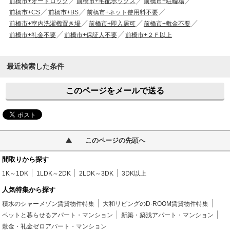
前橋市+オートロック
前橋市+宅配ボックス
前橋市+駐輪場
前橋市+CS
前橋市+BS
前橋市+ネット使用料不要
前橋市+室内洗濯機置き場
前橋市+即入居可
前橋市+敷金不要
前橋市+礼金不要
前橋市+保証人不要
前橋市+２Ｆ以上
最近検索した条件
このページをメールで送る
このページの先頭へ
間取りから探す
1K～1DK
1LDK～2DK
2LDK～3DK
3DK以上
人気特集から探す
積水のシャーメゾン賃貸物件特集
大和リビングのD-ROOM賃貸物件特集
ペットと暮らせるアパート・マンション
新築・築浅アパート・マンション
敷金・礼金ゼロアパート・マンション