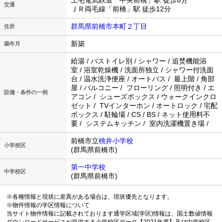
上毛電気鉄道「中央前橋」駅 徒歩6分
交通
ＪＲ両毛線「前橋」駅 徒歩12分
群馬県前橋市本町２丁目
住所
新築
築年月
給湯 / バストイレ別 / シャワー / 追焚機能浴
室 / 浴室乾燥機 / 洗面所独立 / シャワー付洗面
台 / 温水洗浄便座 / オートバス / 最上階 / 角部
屋 / バルコニー / フローリング / 照明付き / エ
設備・条件の一例
アコン / シューズボックス / ウォークインクロ
ゼット / TVインターホン / オートロック / 宅配
ボックス / 駐輪場 / CS / BS / ネット使用料不
要 / システムキッチン / 室内洗濯機置き場 /
前橋市立
桃井小学校
小学校区
(群馬県前橋市)
第一中学校
中学校区
(群馬県前橋市)
※各種情報と現状に差異がある場合は、現状優先となります。
※物件情報の学区情報について
当サイト物件情報に記載されております通学区域(学区)情報は、国土数値情報