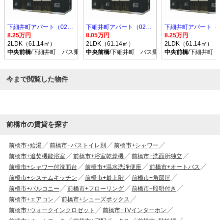
下細井町アパート（028808001）
下細井町アパート（028808001）
8.25万円
8.05万円
8.25万円
2LDK（61.14㎡）
2LDK（61.14㎡）
2LDK（61.14㎡）
中央前橋
/下細井町 バス乗車時間8分 停歩7分
中央前橋
/下細井町 バス乗車時間8分 停歩7分
中央前橋
/下細井町
今まで閲覧した物件
前橋市の賃貸を探す
前橋市+給湯
前橋市+バストイレ別
前橋市+シャワー
前橋市+追焚機能浴室
前橋市+浴室乾燥機
前橋市+洗面所独立
前橋市+シャワー付洗面台
前橋市+温水洗浄便座
前橋市+オートバス
前橋市+システムキッチン
前橋市+最上階
前橋市+角部屋
前橋市+バルコニー
前橋市+フローリング
前橋市+照明付き
前橋市+エアコン
前橋市+シューズボックス
前橋市+ウォークインクロゼット
前橋市+TVインターホン