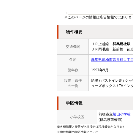
※このページの情報は広告情報ではありま
物件概要
ＪＲ上越線
群馬総社駅
交通機関
ＪＲ両毛線 新前橋 徒歩
住所
群馬県前橋市高井町１丁
築年数
1997年9月
設備・条件
給湯 / バストイレ別 / シャ
の一例
ューズボックス / TVインター
学区情報
前橋市立
勝山小学校
小学校区
(群馬県前橋市)
※各種情報と差異がある場合は現況優先となります
※物件情報の学区情報について