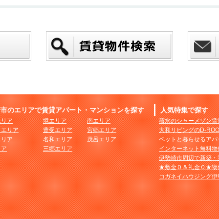
崎市のエリアで賃貸アパート・マンションを探す
人気特集で探す
エリア
境エリア
南エリア
積水のシャーメゾン賃
まエリア
豊受エリア
宮郷エリア
大和リビングのD-RO
エリア
名和エリア
茂呂エリア
ペットと暮らせるアパ
リア
三郷エリア
インターネット無料物
伊勢崎市周辺で新築・
★敷金０＆礼金０★物
コガネイハウジング伊