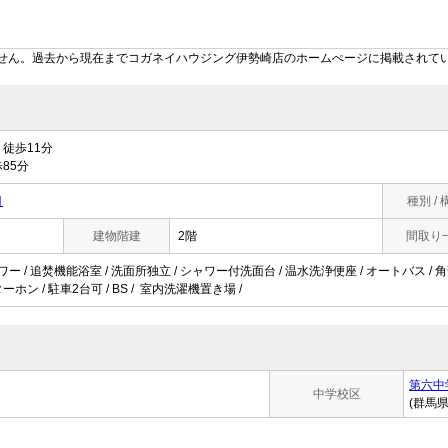
せん。過去から現在までコガネイハウジング伊勢崎店のホームぺージに掲載されて
徒歩11分
85分
目
種別 / 
建物階建
2階
間取り
ワー / 追焚機能浴室 / 洗面所独立 / シャワー付洗面台 / 温水洗浄便座 / オートバス / 角部
ホン / 駐車2台可 / BS / 室内洗濯機置き場 /
第六中
中学校区
(群馬