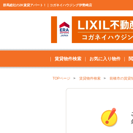
群馬総社の2K賃貸アパート！｜コガネイハウジング伊勢崎店
賃貸物件検索
お気に入り物件
閲
TOPページ
賃貸物件検索
前橋市の賃貸