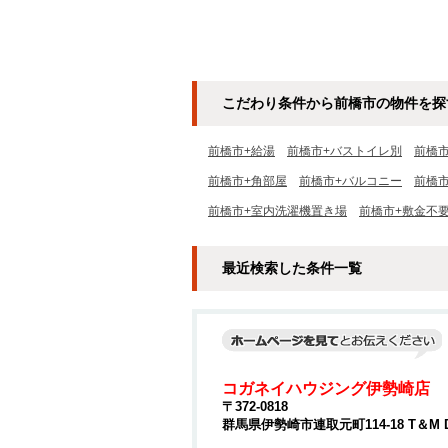
こだわり条件から前橋市の物件を探
前橋市+給湯
前橋市+バストイレ別
前橋
前橋市+角部屋
前橋市+バルコニー
前橋市
前橋市+室内洗濯機置き場
前橋市+敷金不
最近検索した条件一覧
コガネイハウジング伊勢崎店
〒372-0818
群馬県伊勢崎市連取元町114-18 T＆M 