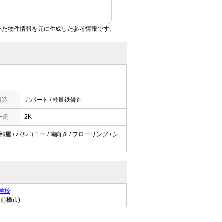
いた物件情報を元に生成した参考情報です。
構造
アパート / 軽量鉄骨造
一例
2K
屋 / バルコニー / 南向き / フローリング / シ
学校
県前橋市)