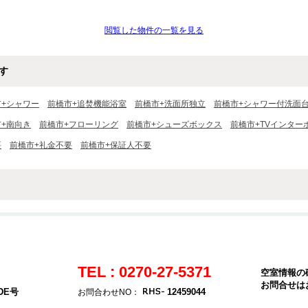
閲覧した物件の一覧を見る
す
市+シャワー
前橋市+追焚機能浴室
前橋市+洗面所独立
前橋市+シャワー付洗面
+南向き
前橋市+フローリング
前橋市+シューズボックス
前橋市+TVインター
要
前橋市+礼金不要
前橋市+保証人不要
TEL : 0270-27-5371
空室情報の
お問合せは
DE号
12459044
お問合わせNO：