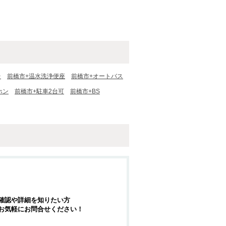
台
前橋市+温水洗浄便座
前橋市+オートバス
ホン
前橋市+駐車2台可
前橋市+BS
確認や詳細を知りたい方
お気軽にお問合せください！