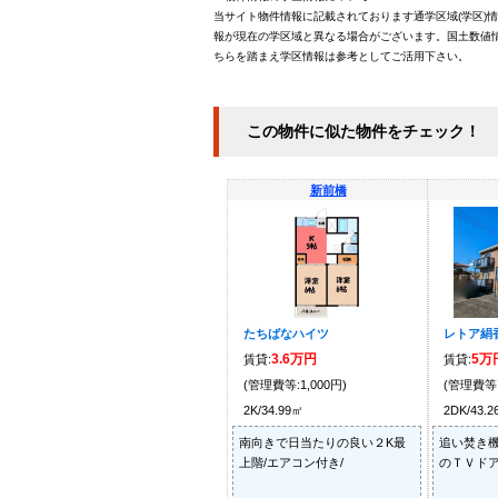
当サイト物件情報に記載されております通学区域(学区)
報が現在の学区域と異なる場合がございます。国土数値情
ちらを踏まえ学区情報は参考としてご活用下さい。
この物件に似た物件をチェック！
新前橋
たちばなハイツ
レトア絹香
3.6万円
5万
賃貸:
賃貸:
(管理費等:1,000円)
(管理費等:
2K/34.99㎡
2DK/43.
南向きで日当たりの良い２K最
追い焚き機
上階/エアコン付き/
のＴＶドア