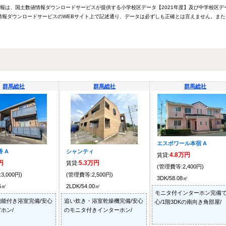
情報は、国土数値情報ダウンロードサービスが提供する小学校区データ【2021年度】及び中学校区デ
報ダウンロードサービスのWEBサイト上で記述通り、データは必ずしも正確とは言えません。また
群馬総社
群馬総社
群馬総社
エスポワール本宿 A
 A
シャンティ
4.8万円
賃貸:
円
5.3万円
賃貸:
(管理費等:2,400円)
3,000円)
(管理費等:2,500円)
3DK/58.08㎡
26㎡
2LDK/54.00㎡
モニタ付インターホン完備
能付き浴室完備/安心
追い炊き・浴室乾燥機完備/安心
心/1階3DKの南向き角部屋/
ホン/
のモニタ付きインターホン/