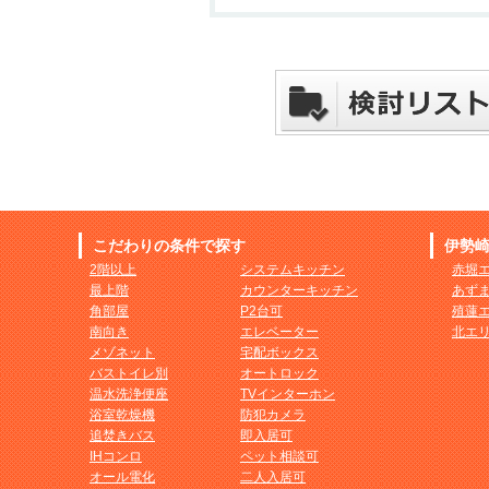
こだわりの条件で探す
伊勢
2階以上
システムキッチン
赤堀
最上階
カウンターキッチン
あず
角部屋
P2台可
殖蓮
南向き
エレベーター
北エ
メゾネット
宅配ボックス
バストイレ別
オートロック
温水洗浄便座
TVインターホン
浴室乾燥機
防犯カメラ
追焚きバス
即入居可
IHコンロ
ペット相談可
オール電化
二人入居可