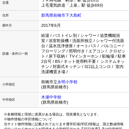
ＪＲ両毛線「駒形」駅 徒歩20分
交通
上毛電気鉄道「上泉」駅 徒歩69分
群馬県前橋市下大島町
住所
2017年6月
築年月
給湯 / バストイレ別 / シャワー / 追焚機能浴
室 / 浴室乾燥機 / 洗面所独立 / シャワー付洗面
台 / 温水洗浄便座 / オートバス / バルコニー /
フローリング / 照明付き / エアコン / クロゼッ
設備・条件の一例
ト / 床下収納 / TVインターホン / 駐輪場 / 駐車
2台可 / BS / ネット使用料不要 / システムキッ
チン / 対面式キッチン / 3口以上コンロ / 室内
洗濯機置き場 /
前橋市立
永明小学校
小学校区
(群馬県前橋市)
木瀬中学校
中学校区
(群馬県前橋市)
※各種情報と現状に差異がある場合は、現状優先となります。
※物件情報の学区情報について
当サイト物件情報に記載されております通学区域(学区)情報は、国土数値情報