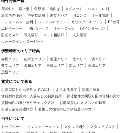
物件特集一覧
2階以上
最上階
角部屋
南向き
メゾネット
バストイレ別
温水洗浄便座
浴室乾燥機
追焚きバス
IHコンロ
オール電化
インターネット無料
システムキッチン
カウンターキッチン
P2台可
エレベーター
宅配ボックス
オートロック
TVインターホン
防犯カメラ
即入居可
ペット相談可
二人入居可
ウォークインクローゼット
伊勢崎市のエリア特集
赤堀エリア
あずまエリア
殖蓮エリア
北エリア
境エリア
豊受エリア
名和エリア
三郷エリア
南エリア
宮郷エリア
茂呂エリア
賃貸について知る
お部屋探しから契約までの流れ
よくある質問
賃貸用語集
賃貸契約費用や一人暮らしの初期費用
賃貸物件の間取り図や資料の見方
賃貸物件の選び方やチェック方法
お部屋探しにオススメの時期
引越し業者の選び方
引越しの梱包の仕方や荷造りのコツ
当社について
トップページ
インフォメーション
スタッフ紹介
スタッフブログ