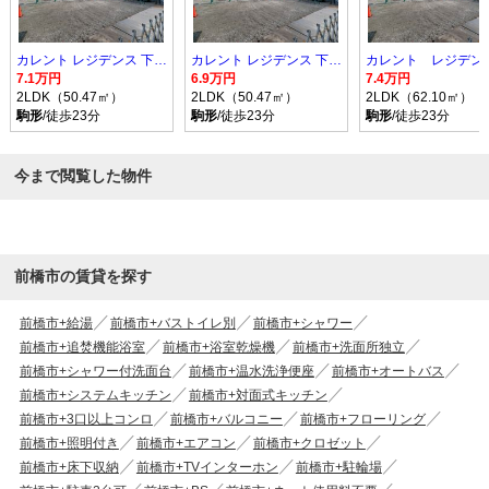
カレント レジデンス 下増田 II
カレント レジデンス 下増田 II
7.1万円
6.9万円
7.4万円
2LDK（50.47㎡）
2LDK（50.47㎡）
2LDK（62.10㎡）
駒形
/徒歩23分
駒形
/徒歩23分
駒形
/徒歩23分
今まで閲覧した物件
前橋市の賃貸を探す
前橋市+給湯
前橋市+バストイレ別
前橋市+シャワー
前橋市+追焚機能浴室
前橋市+浴室乾燥機
前橋市+洗面所独立
前橋市+シャワー付洗面台
前橋市+温水洗浄便座
前橋市+オートバス
前橋市+システムキッチン
前橋市+対面式キッチン
前橋市+3口以上コンロ
前橋市+バルコニー
前橋市+フローリング
前橋市+照明付き
前橋市+エアコン
前橋市+クロゼット
前橋市+床下収納
前橋市+TVインターホン
前橋市+駐輪場