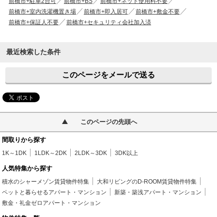
前橋市+駐車2台可
前橋市+BS
前橋市+ネット使用料不要
前橋市+室内洗濯機置き場
前橋市+即入居可
前橋市+敷金不要
前橋市+保証人不要
前橋市+セキュリティ会社加入済
最近検索した条件
このページをメールで送る
このページの先頭へ
間取りから探す
1K～1DK
1LDK～2DK
2LDK～3DK
3DK以上
人気特集から探す
積水のシャーメゾン賃貸物件特集
大和リビングのD-ROOM賃貸物件特集
ペットと暮らせるアパート・マンション
新築・築浅アパート・マンション
敷金・礼金ゼロアパート・マンション