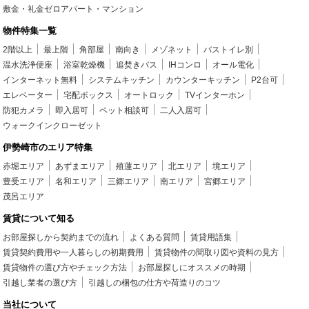
敷金・礼金ゼロアパート・マンション
物件特集一覧
2階以上
最上階
角部屋
南向き
メゾネット
バストイレ別
温水洗浄便座
浴室乾燥機
追焚きバス
IHコンロ
オール電化
インターネット無料
システムキッチン
カウンターキッチン
P2台可
エレベーター
宅配ボックス
オートロック
TVインターホン
防犯カメラ
即入居可
ペット相談可
二人入居可
ウォークインクローゼット
伊勢崎市のエリア特集
赤堀エリア
あずまエリア
殖蓮エリア
北エリア
境エリア
豊受エリア
名和エリア
三郷エリア
南エリア
宮郷エリア
茂呂エリア
賃貸について知る
お部屋探しから契約までの流れ
よくある質問
賃貸用語集
賃貸契約費用や一人暮らしの初期費用
賃貸物件の間取り図や資料の見方
賃貸物件の選び方やチェック方法
お部屋探しにオススメの時期
引越し業者の選び方
引越しの梱包の仕方や荷造りのコツ
当社について