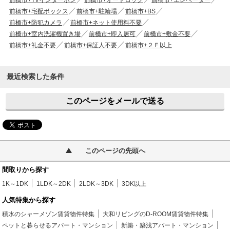
前橋市+TVインターホン
前橋市+オートロック
前橋市+エレベーター
前橋市+宅配ボックス
前橋市+駐輪場
前橋市+BS
前橋市+防犯カメラ
前橋市+ネット使用料不要
前橋市+室内洗濯機置き場
前橋市+即入居可
前橋市+敷金不要
前橋市+礼金不要
前橋市+保証人不要
前橋市+２Ｆ以上
最近検索した条件
このページをメールで送る
このページの先頭へ
間取りから探す
1K～1DK
1LDK～2DK
2LDK～3DK
3DK以上
人気特集から探す
積水のシャーメゾン賃貸物件特集
大和リビングのD-ROOM賃貸物件特集
ペットと暮らせるアパート・マンション
新築・築浅アパート・マンション