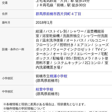
上毛電気鉄道「片貝」駅 徒歩14分
交通
ＪＲ両毛線「前橋」駅 徒歩30分
群馬県前橋市西片貝町４丁目
住所
2018年1月
築年月
給湯 / バストイレ別 / シャワー / 追焚機能浴
室 / 浴室乾燥機 / 洗面所独立 / シャワー付洗面
台 / 温水洗浄便座 / オートバス / バルコニー /
フローリング / 照明付き / エアコン / シューズ
ボックス / ウォークインクロゼット / TVイン
設備・条件の一例
ターホン / オートロック / エレベーター / 宅配
ボックス / 駐輪場 / BS / 防犯カメラ / ネット使
用料不要 / システムキッチン / 2口コンロ / 室
内洗濯機置き場 /
前橋市立
桃瀬小学校
小学校区
(群馬県前橋市)
桂萱中学校
中学校区
(群馬県前橋市)
※各種情報と現状に差異がある場合は、現状優先となります。
※物件情報の学区情報について