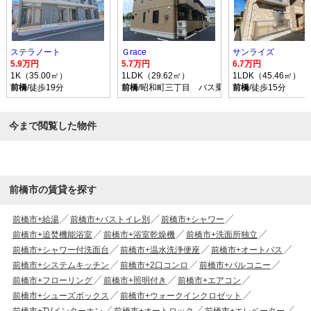
ステラノート
Ｇrace
サンライズ
5.9万円
5.7万円
6.7万円
1K（35.00㎡）
1LDK（29.62㎡）
1LDK（45.46㎡）
前橋
/徒歩19分
前橋
/昭和町三丁目 バス乗車時間20分 停歩1分
前橋
/徒歩15分
今まで閲覧した物件
前橋市の賃貸を探す
前橋市+給湯
前橋市+バストイレ別
前橋市+シャワー
前橋市+追焚機能浴室
前橋市+浴室乾燥機
前橋市+洗面所独立
前橋市+シャワー付洗面台
前橋市+温水洗浄便座
前橋市+オートバス
前橋市+システムキッチン
前橋市+2口コンロ
前橋市+バルコニー
前橋市+フローリング
前橋市+照明付き
前橋市+エアコン
前橋市+シューズボックス
前橋市+ウォークインクロゼット