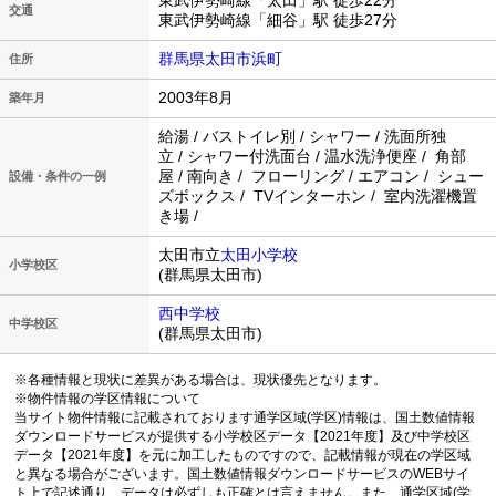
東武伊勢崎線「太田」駅 徒歩22分
交通
東武伊勢崎線「細谷」駅 徒歩27分
群馬県太田市浜町
住所
2003年8月
築年月
給湯 / バストイレ別 / シャワー / 洗面所独
立 / シャワー付洗面台 / 温水洗浄便座 / 角部
屋 / 南向き / フローリング / エアコン / シュー
設備・条件の一例
ズボックス / TVインターホン / 室内洗濯機置
き場 /
太田市立
太田小学校
小学校区
(群馬県太田市)
西中学校
中学校区
(群馬県太田市)
※各種情報と現状に差異がある場合は、現状優先となります。
※物件情報の学区情報について
当サイト物件情報に記載されております通学区域(学区)情報は、国土数値情報
ダウンロードサービスが提供する小学校区データ【2021年度】及び中学校区
データ【2021年度】を元に加工したものですので、記載情報が現在の学区域
と異なる場合がございます。国土数値情報ダウンロードサービスのWEBサイ
ト上で記述通り、データは必ずしも正確とは言えません。また、通学区域(学