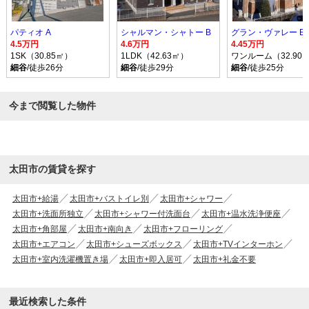
パティオ A
シャルマン・シャトー B
グラン・ヴァレー B
4.5万円
4.6万円
4.45万円
1SK（30.85㎡）
1LDK（42.63㎡）
ワンルーム（32.90
細谷
/徒歩26分
細谷
/徒歩29分
細谷
/徒歩25分
今まで閲覧した物件
太田市の賃貸を探す
太田市+給湯
太田市+バストイレ別
太田市+シャワー
太田市+洗面所独立
太田市+シャワー付洗面台
太田市+温水洗浄便座
太田市+角部屋
太田市+南向き
太田市+フローリング
太田市+エアコン
太田市+シューズボックス
太田市+TVインターホン
太田市+室内洗濯機置き場
太田市+即入居可
太田市+礼金不要
最近検索した条件