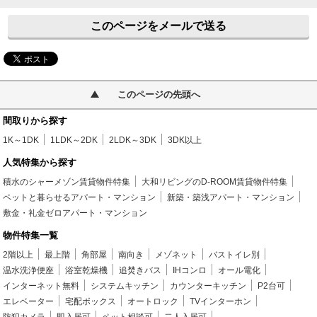
このページをメールで送る
このページの先頭へ
間取りから探す
1K～1DK
1LDK～2DK
2LDK～3DK
3DK以上
人気特集から探す
積水のシャーメゾン賃貸物件特集
大和リビングのD-ROOM賃貸物件特集
ペットと暮らせるアパート・マンション
新築・築浅アパート・マンション
敷金・礼金ゼロアパート・マンション
物件特集一覧
2階以上
最上階
角部屋
南向き
メゾネット
バストイレ別
温水洗浄便座
浴室乾燥機
追焚きバス
IHコンロ
オール電化
インターネット無料
システムキッチン
カウンターキッチン
P2台可
エレベーター
宅配ボックス
オートロック
TVインターホン