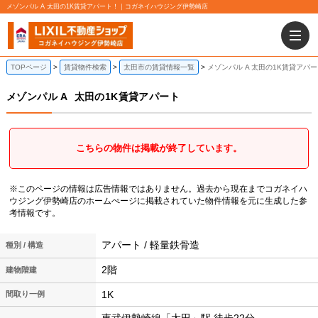
メゾンパル A 太田の1K賃貸アパート！｜コガネイハウジング伊勢崎店
TOPページ
賃貸物件検索
太田市の賃貸情報一覧
メゾンパル A 太田の1K賃貸アパ
メゾンパル A
太田の1K賃貸アパート
こちらの物件は掲載が終了しています。
※このページの情報は広告情報ではありません。過去から現在までコガネイハ
ウジング伊勢崎店のホームぺージに掲載されていた物件情報を元に生成した参
考情報です。
アパート / 軽量鉄骨造
種別 / 構造
2階
建物階建
1K
間取り一例