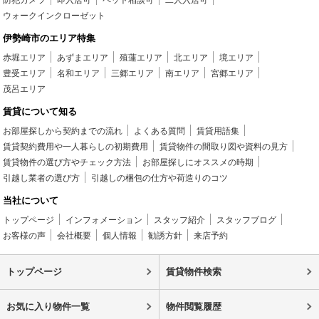
防犯カメラ
即入居可
ペット相談可
二人入居可
ウォークインクローゼット
伊勢崎市のエリア特集
赤堀エリア
あずまエリア
殖蓮エリア
北エリア
境エリア
豊受エリア
名和エリア
三郷エリア
南エリア
宮郷エリア
茂呂エリア
賃貸について知る
お部屋探しから契約までの流れ
よくある質問
賃貸用語集
賃貸契約費用や一人暮らしの初期費用
賃貸物件の間取り図や資料の見方
賃貸物件の選び方やチェック方法
お部屋探しにオススメの時期
引越し業者の選び方
引越しの梱包の仕方や荷造りのコツ
当社について
トップページ
インフォメーション
スタッフ紹介
スタッフブログ
お客様の声
会社概要
個人情報
勧誘方針
来店予約
トップページ
賃貸物件検索
お気に入り物件一覧
物件閲覧履歴