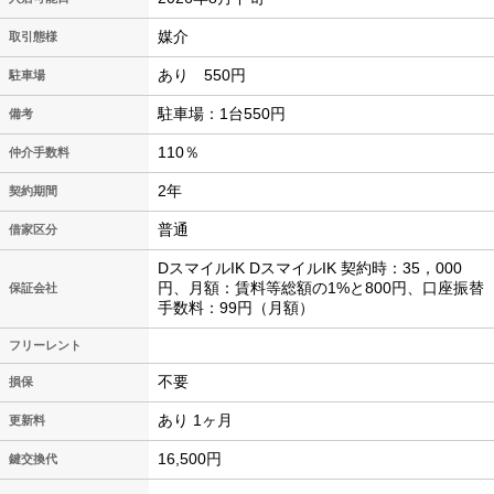
媒介
取引態様
あり 550円
駐車場
駐車場：1台550円
備考
110％
仲介手数料
2年
契約期間
普通
借家区分
DスマイルIK DスマイルIK 契約時：35，000
円、月額：賃料等総額の1%と800円、口座振替
保証会社
手数料：99円（月額）
フリーレント
不要
損保
あり 1ヶ月
更新料
16,500円
鍵交換代