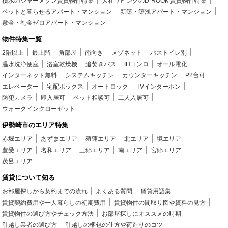
積水のシャーメゾン賃貸物件特集
大和リビングのD-ROOM賃貸物件特集
ペットと暮らせるアパート・マンション
新築・築浅アパート・マンション
敷金・礼金ゼロアパート・マンション
物件特集一覧
2階以上
最上階
角部屋
南向き
メゾネット
バストイレ別
温水洗浄便座
浴室乾燥機
追焚きバス
IHコンロ
オール電化
インターネット無料
システムキッチン
カウンターキッチン
P2台可
エレベーター
宅配ボックス
オートロック
TVインターホン
防犯カメラ
即入居可
ペット相談可
二人入居可
ウォークインクローゼット
伊勢崎市のエリア特集
赤堀エリア
あずまエリア
殖蓮エリア
北エリア
境エリア
豊受エリア
名和エリア
三郷エリア
南エリア
宮郷エリア
茂呂エリア
賃貸について知る
お部屋探しから契約までの流れ
よくある質問
賃貸用語集
賃貸契約費用や一人暮らしの初期費用
賃貸物件の間取り図や資料の見方
賃貸物件の選び方やチェック方法
お部屋探しにオススメの時期
引越し業者の選び方
引越しの梱包の仕方や荷造りのコツ