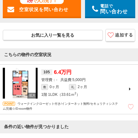
1分
で入力完了！
電話で
問い合わせ
お気に入り一覧を見る
こちらの物件の空室状況
6.4万円
105
-
5,000円
0ヶ月
2ヶ月
敷
礼
2
1階
1LDK（33.61ｍ
）
ウォークインクローゼット付き/インターネット無料/セキュリティシステ
ム完備☆/D-room物件
条件の近い物件が見つかりました