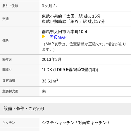
0ヶ月 / -
敷引 / 償却
東武小泉線「太田」駅 徒歩15分
交通
東武伊勢崎線「細谷」駅 徒歩37分
群馬県太田市西本町10-4
周辺MAP
住所
（MAP表示は、位置情報が正確でない場合があり
ます。)
2013年3月
築年月
1LDK (LDK9.5畳/洋室3畳(*階))
間取り
2
33.61ｍ
専有面積
南
主要採光面
設備・条件・こだわり
システムキッチン / 対面式キッチン /
キッチン