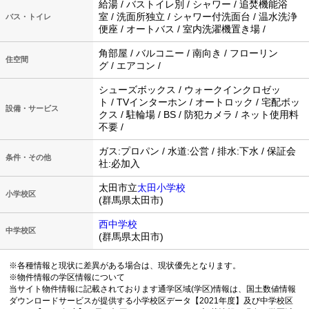
給湯 / バストイレ別 / シャワー / 追焚機能浴
室 / 洗面所独立 / シャワー付洗面台 / 温水洗浄
バス・トイレ
便座 / オートバス / 室内洗濯機置き場 /
角部屋 / バルコニー / 南向き / フローリン
住空間
グ / エアコン /
シューズボックス / ウォークインクロゼッ
ト / TVインターホン / オートロック / 宅配ボッ
設備・サービス
クス / 駐輪場 / BS / 防犯カメラ / ネット使用料
不要 /
ガス:プロパン / 水道:公営 / 排水:下水 / 保証会
条件・その他
社:必加入
太田市立
太田小学校
小学校区
(群馬県太田市)
西中学校
中学校区
(群馬県太田市)
※各種情報と現状に差異がある場合は、現状優先となります。
※物件情報の学区情報について
当サイト物件情報に記載されております通学区域(学区)情報は、国土数値情報
ダウンロードサービスが提供する小学校区データ【2021年度】及び中学校区