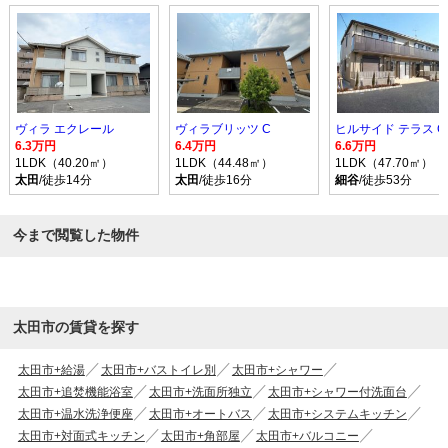
ヴィラ エクレール
ヴィラブリッツ C
ヒルサイド テラス C
6.3万円
6.4万円
6.6万円
1LDK（40.20㎡）
1LDK（44.48㎡）
1LDK（47.70㎡）
太田
/徒歩14分
太田
/徒歩16分
細谷
/徒歩53分
今まで閲覧した物件
太田市の賃貸を探す
太田市+給湯
太田市+バストイレ別
太田市+シャワー
太田市+追焚機能浴室
太田市+洗面所独立
太田市+シャワー付洗面台
太田市+温水洗浄便座
太田市+オートバス
太田市+システムキッチン
太田市+対面式キッチン
太田市+角部屋
太田市+バルコニー