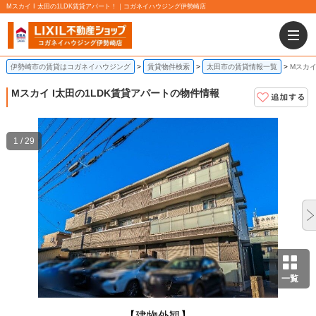
Mスカイ I 太田の1LDK賃貸アパート！｜コガネイハウジング伊勢崎店
伊勢崎市の賃貸はコガネイハウジング
賃貸物件検索
太田市の賃貸情報一覧
Mスカイ
Mスカイ I
太田の1LDK賃貸アパートの物件情報
1 / 29
一覧
【建物外観】