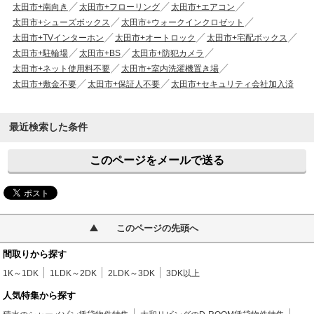
太田市+南向き
太田市+フローリング
太田市+エアコン
太田市+シューズボックス
太田市+ウォークインクロゼット
太田市+TVインターホン
太田市+オートロック
太田市+宅配ボックス
太田市+駐輪場
太田市+BS
太田市+防犯カメラ
太田市+ネット使用料不要
太田市+室内洗濯機置き場
太田市+敷金不要
太田市+保証人不要
太田市+セキュリティ会社加入済
最近検索した条件
このページをメールで送る
このページの先頭へ
間取りから探す
1K～1DK
1LDK～2DK
2LDK～3DK
3DK以上
人気特集から探す