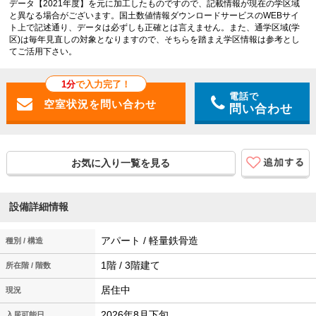
データ【2021年度】を元に加工したものですので、記載情報が現在の学区域
と異なる場合がございます。国土数値情報ダウンロードサービスのWEBサイ
ト上で記述通り、データは必ずしも正確とは言えません。また、通学区域(学
区)は毎年見直しの対象となりますので、そちらを踏まえ学区情報は参考とし
てご活用下さい。
1分
で入力完了！
電話で
問い合わせ
お気に入り一覧を見る
設備詳細情報
アパート / 軽量鉄骨造
種別 / 構造
1階 / 3階建て
所在階 / 階数
居住中
現況
2026年8月下旬
入居可能日