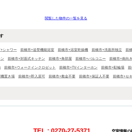
閲覧した物件の一覧を見る
す
市+シャワー
前橋市+追焚機能浴室
前橋市+浴室乾燥機
前橋市+洗面所独立
前
チン
前橋市+対面式キッチン
前橋市+角部屋
前橋市+バルコニー
前橋市+南向
納
前橋市+ウォークインクロゼット
前橋市+TVインターホン
前橋市+駐輪場
前
濯機置き場
前橋市+即入居可
前橋市+敷金不要
前橋市+保証人不要
前橋市+セ
TEL : 0270-27-5371
空室情報の