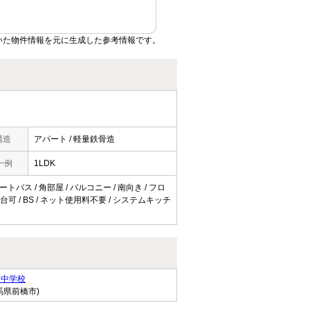
いた物件情報を元に生成した参考情報です。
構造
アパート / 軽量鉄骨造
一例
1LDK
トバス / 角部屋 / バルコニー / 南向き / フロ
台可 / BS / ネット使用料不要 / システムキッチ
田中学校
馬県前橋市)