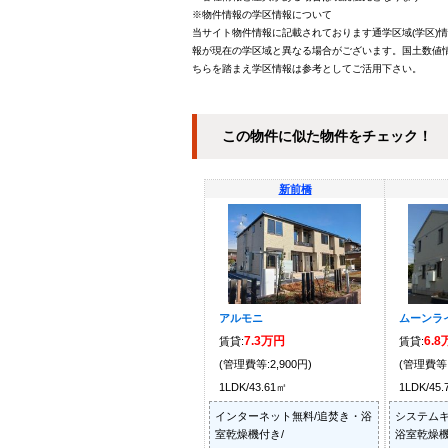
※物件情報の学区情報について
当サイト物件情報に記載されております通学区域(学区)
報が現在の学区域と異なる場合がございます。国土数値情
ちらを踏まえ学区情報は参考としてご活用下さい。
この物件に似た物件をチェック！
新前橋
アルモニ
ムーンライ
7.3万円
6.
賃貸:
賃貸:
(管理費等:2,900円)
(管理費等:
1LDK/43.61㎡
1LDK/45
インターネット無料/追焚き・浴
システムキ
室乾燥機付き/
浴室乾燥機