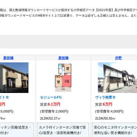
情報は、国土数値情報ダウンロードサービスが提供する小学校区データ【2021年度】及び中学校区デ
報ダウンロードサービスのWEBサイト上で記述通り、データは必ずしも正確とは言えません。また
新前橋
新前橋
井野
ト B
セジュールFG
ヴィラ南雲 B
8万円
6.1万円
6万円
賃貸:
賃貸:
5,000円)
(管理費等:2,000円)
(管理費等:4,000円)
.74㎡
2LDK/52.27㎡
2LDK/50.50㎡
ッチン完備/追焚き・
カメラ付インターホン完備で安
安心のモニタ付インターホン
付き/
心/追焚き・浴室乾燥機付き/
便利な追い焚き機能付き/