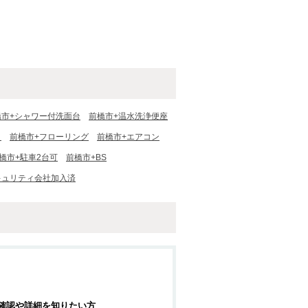
橋市+シャワー付洗面台
前橋市+温水洗浄便座
き
前橋市+フローリング
前橋市+エアコン
橋市+駐車2台可
前橋市+BS
キュリティ会社加入済
確認や詳細を知りたい方