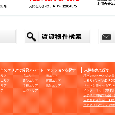
お問合せは
DE号
12054575
お問合わせNO：
崎市のエリアで賃貸アパート・マンションを探す
人気特集で探す
エリア
境エリア
南エリア
積水のシャーメゾン賃
まエリア
豊受エリア
宮郷エリア
大和リビングのD-RO
エリア
名和エリア
茂呂エリア
ペットと暮らせるアパ
リア
三郷エリア
インターネット無料物
伊勢崎市周辺で新築・
★敷金０＆礼金０★物
コガネイハウジング伊