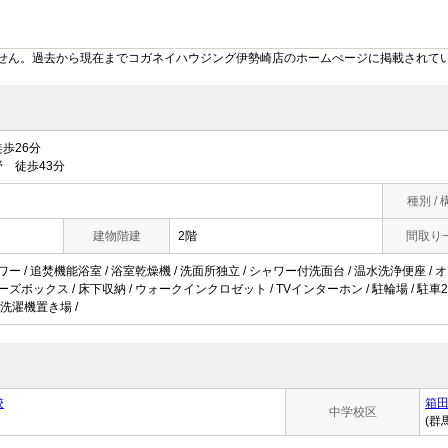
せん。過去から現在までコガネイハウジング伊勢崎店のホームぺージに掲載されて
歩26分
 徒歩43分
種別 / 
建物階建
2階
間取り
ワー / 追焚機能浴室 / 浴室乾燥機 / 洗面所独立 / シャワー付洗面台 / 温水洗浄便座 / オー
ューズボックス / 床下収納 / ウォークインクロゼット / TVインターホン / 駐輪場 / 駐車2
内洗濯機置き場 /
校
箱
中学校区
(群