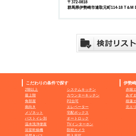
〒372-0818
群馬県伊勢崎市連取元町114-18 T＆M 
こだわりの条件で探す
伊勢
2階以上
システムキッチン
赤堀
最上階
カウンターキッチン
あず
角部屋
P2台可
殖蓮
南向き
エレベーター
北エ
メゾネット
宅配ボックス
バストイレ別
オートロック
温水洗浄便座
TVインターホン
浴室乾燥機
防犯カメラ
追焚きバス
即入居可