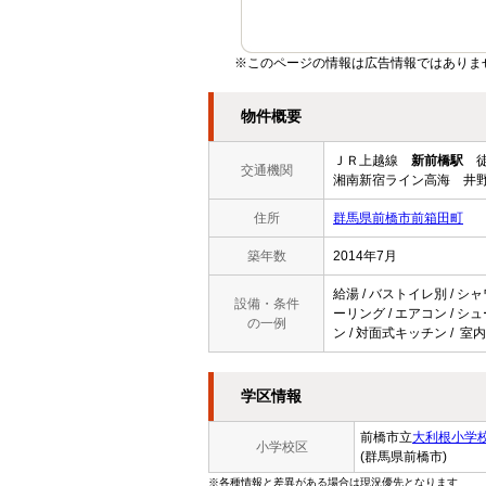
※このページの情報は広告情報ではありま
物件概要
ＪＲ上越線
新前橋駅
徒
交通機関
湘南新宿ライン高海 井野
住所
群馬県前橋市前箱田町
築年数
2014年7月
給湯 / バストイレ別 / シャ
設備・条件
ーリング / エアコン / シ
の一例
ン / 対面式キッチン / 室
学区情報
前橋市立
大利根小学
小学校区
(群馬県前橋市)
※各種情報と差異がある場合は現況優先となります