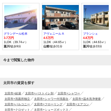
グランデール松本
アヴェニール A
ブランシェ
3.7万円
4.5万円
4.8万円
1LDK（39.74㎡）
1LDK（44.65㎡）
1LDK（44.63㎡）
韮川
/徒歩9分
山前
/徒歩31分
韮川
/徒歩33分
今まで閲覧した物件
太田市の賃貸を探す
太田市+給湯
太田市+バストイレ別
太田市+シャワー
太田市+洗面所独立
太田市+シャワー付洗面台
太田市+温水洗浄便座
太田市+バルコニー
太田市+フローリング
太田市+エアコン
太田市+クロゼット
太田市+シューズボックス