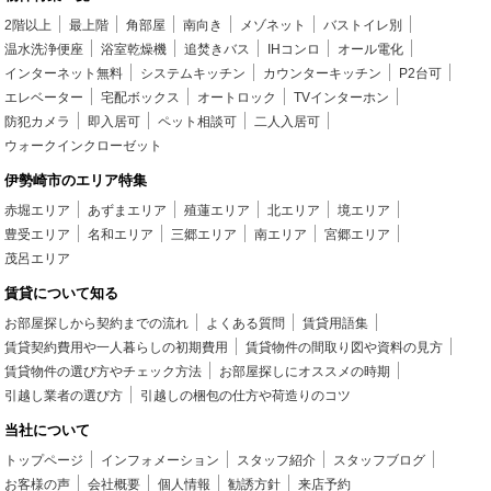
2階以上
最上階
角部屋
南向き
メゾネット
バストイレ別
温水洗浄便座
浴室乾燥機
追焚きバス
IHコンロ
オール電化
インターネット無料
システムキッチン
カウンターキッチン
P2台可
エレベーター
宅配ボックス
オートロック
TVインターホン
防犯カメラ
即入居可
ペット相談可
二人入居可
ウォークインクローゼット
伊勢崎市のエリア特集
赤堀エリア
あずまエリア
殖蓮エリア
北エリア
境エリア
豊受エリア
名和エリア
三郷エリア
南エリア
宮郷エリア
茂呂エリア
賃貸について知る
お部屋探しから契約までの流れ
よくある質問
賃貸用語集
賃貸契約費用や一人暮らしの初期費用
賃貸物件の間取り図や資料の見方
賃貸物件の選び方やチェック方法
お部屋探しにオススメの時期
引越し業者の選び方
引越しの梱包の仕方や荷造りのコツ
当社について
トップページ
インフォメーション
スタッフ紹介
スタッフブログ
お客様の声
会社概要
個人情報
勧誘方針
来店予約