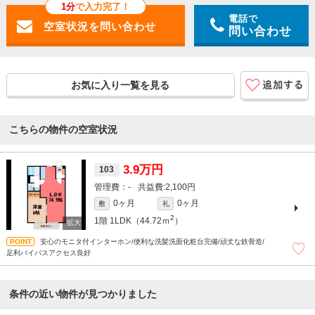
1分
で入力完了！
電話で
問い合わせ
お気に入り一覧を見る
こちらの物件の空室状況
3.9万円
103
-
2,100円
0ヶ月
0ヶ月
敷
礼
2
1階
1LDK（44.72ｍ
）
安心のモニタ付インターホン/便利な洗髪洗面化粧台完備/頑丈な鉄骨造/
足利バイパスアクセス良好
条件の近い物件が見つかりました