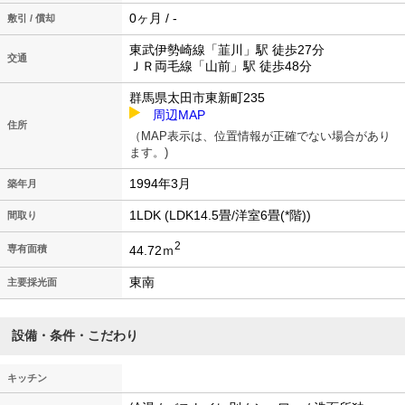
0ヶ月 / -
敷引 / 償却
東武伊勢崎線「韮川」駅 徒歩27分
交通
ＪＲ両毛線「山前」駅 徒歩48分
群馬県太田市東新町235
周辺MAP
住所
（MAP表示は、位置情報が正確でない場合があり
ます。)
1994年3月
築年月
1LDK (LDK14.5畳/洋室6畳(*階))
間取り
2
44.72ｍ
専有面積
東南
主要採光面
設備・条件・こだわり
キッチン