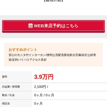
WEB来店予約はこちら
安心のモニタ付インターホン/便利な洗髪洗面化粧台完備/頑丈な鉄骨
造/足利バイパスアクセス良好
3.9万円
賃料
2,100円 /
共益費 / 管理費
0ヶ月 / 0ヶ月
敷金 / 礼金
0ヶ月
保証金