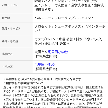
給湯 / バストイレ別 / シャワー / 洗面所独
立 / シャワー付洗面台 / 温水洗浄便座 / 室内洗
バス・トイレ
濯機置き場 /
バルコニー / フローリング / エアコン /
住空間
クロゼット / シューズボックス / TVインターホ
設備・サービス
ン /
ガス:プロパン / 水道:公営 / 排水:下水 / 2人入
条件・その他
居:可 / 保証会社:必加入
太田市立
毛里田小学校
小学校区
(群馬県太田市)
毛里田中学校
中学校区
(群馬県太田市)
※各種情報と現状に差異がある場合は、現状優先となります。
※物件情報の学区情報について
当サイト物件情報に記載されております通学区域(学区)情報は、国土数値情報
ダウンロードサービスが提供する小学校区データ【2021年度】及び中学校区
データ【2021年度】を元に加工したものですので、記載情報が現在の学区域
と異なる場合がございます。国土数値情報ダウンロードサービスのWEBサイ
ト上で記述通り、データは必ずしも正確とは言えません。また、通学区域(学
区)は毎年見直しの対象となりますので、そちらを踏まえ学区情報は参考とし