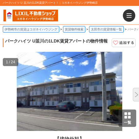
パークハイツ U 韮川の1LDK賃貸アパート！｜コガネイハウジング伊勢崎店
伊勢崎市の賃貸はコガネイハウジング
賃貸物件検索
太田市の賃貸情報一覧
パークハ
パークハイツ U
韮川の1LDK賃貸アパートの物件情報
1 / 24
一覧
【建物外観】