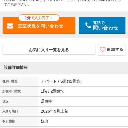
てご活用下さい。
1分
で入力完了！
電話で
問い合わせ
お気に入り一覧を見る
設備詳細情報
アパート / S造(鉄骨造)
種別 / 構造
1階 / 2階建て
所在階 / 階数
居住中
現況
2026年9月上旬
入居可能日
媒介
取引態様