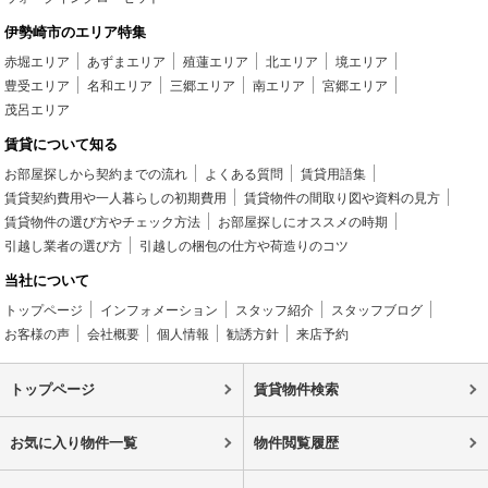
伊勢崎市のエリア特集
赤堀エリア
あずまエリア
殖蓮エリア
北エリア
境エリア
豊受エリア
名和エリア
三郷エリア
南エリア
宮郷エリア
茂呂エリア
賃貸について知る
お部屋探しから契約までの流れ
よくある質問
賃貸用語集
賃貸契約費用や一人暮らしの初期費用
賃貸物件の間取り図や資料の見方
賃貸物件の選び方やチェック方法
お部屋探しにオススメの時期
引越し業者の選び方
引越しの梱包の仕方や荷造りのコツ
当社について
トップページ
インフォメーション
スタッフ紹介
スタッフブログ
お客様の声
会社概要
個人情報
勧誘方針
来店予約
トップページ
賃貸物件検索
お気に入り物件一覧
物件閲覧履歴