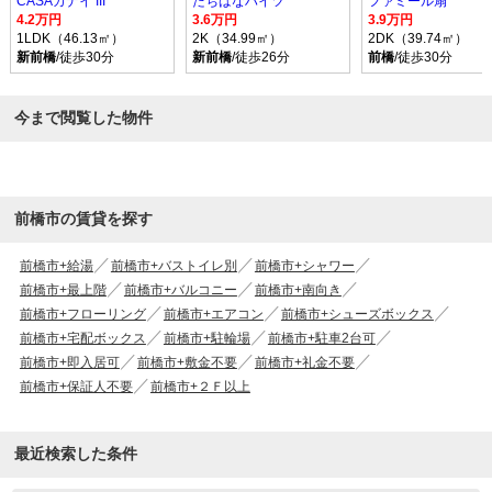
CASAカナイ III
たちばなハイツ
ファミール扇
4.2万円
3.6万円
3.9万円
1LDK（46.13㎡）
2K（34.99㎡）
2DK（39.74㎡）
新前橋
/徒歩30分
新前橋
/徒歩26分
前橋
/徒歩30分
今まで閲覧した物件
前橋市の賃貸を探す
前橋市+給湯
前橋市+バストイレ別
前橋市+シャワー
前橋市+最上階
前橋市+バルコニー
前橋市+南向き
前橋市+フローリング
前橋市+エアコン
前橋市+シューズボックス
前橋市+宅配ボックス
前橋市+駐輪場
前橋市+駐車2台可
前橋市+即入居可
前橋市+敷金不要
前橋市+礼金不要
前橋市+保証人不要
前橋市+２Ｆ以上
最近検索した条件