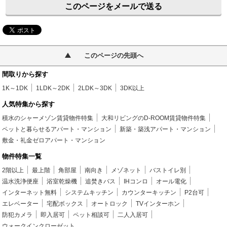
このページをメールで送る
このページの先頭へ
間取りから探す
1K～1DK
1LDK～2DK
2LDK～3DK
3DK以上
人気特集から探す
積水のシャーメゾン賃貸物件特集
大和リビングのD-ROOM賃貸物件特集
ペットと暮らせるアパート・マンション
新築・築浅アパート・マンション
敷金・礼金ゼロアパート・マンション
物件特集一覧
2階以上
最上階
角部屋
南向き
メゾネット
バストイレ別
温水洗浄便座
浴室乾燥機
追焚きバス
IHコンロ
オール電化
インターネット無料
システムキッチン
カウンターキッチン
P2台可
エレベーター
宅配ボックス
オートロック
TVインターホン
防犯カメラ
即入居可
ペット相談可
二人入居可
ウォークインクローゼット