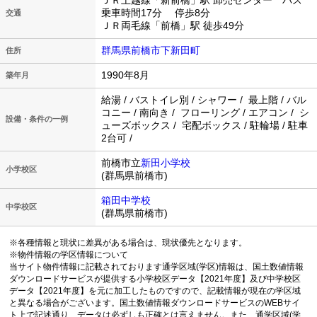
ＪＲ上越線「新前橋」駅 卸売センター バス
乗車時間17分 停歩8分
交通
ＪＲ両毛線「前橋」駅 徒歩49分
群馬県前橋市下新田町
住所
1990年8月
築年月
給湯 / バストイレ別 / シャワー / 最上階 / バル
コニー / 南向き / フローリング / エアコン / シ
設備・条件の一例
ューズボックス / 宅配ボックス / 駐輪場 / 駐車
2台可 /
前橋市立
新田小学校
小学校区
(群馬県前橋市)
箱田中学校
中学校区
(群馬県前橋市)
※各種情報と現状に差異がある場合は、現状優先となります。
※物件情報の学区情報について
当サイト物件情報に記載されております通学区域(学区)情報は、国土数値情報
ダウンロードサービスが提供する小学校区データ【2021年度】及び中学校区
データ【2021年度】を元に加工したものですので、記載情報が現在の学区域
と異なる場合がございます。国土数値情報ダウンロードサービスのWEBサイ
ト上で記述通り、データは必ずしも正確とは言えません。また、通学区域(学