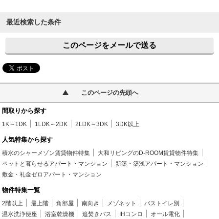
最近検索した条件
このページをメールで送る
このページの先頭へ
間取りから探す
1K～1DK
1LDK～2DK
2LDK～3DK
3DK以上
人気特集から探す
積水のシャーメゾン賃貸物件特集
大和リビングのD-ROOM賃貸物件特集
ペットと暮らせるアパート・マンション
新築・築浅アパート・マンション
敷金・礼金ゼロアパート・マンション
物件特集一覧
2階以上
最上階
角部屋
南向き
メゾネット
バストイレ別
温水洗浄便座
浴室乾燥機
追焚きバス
IHコンロ
オール電化