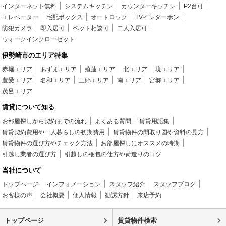
インターネット無料
システムキッチン
カウンターキッチン
P2台可
エレベーター
宅配ボックス
オートロック
TVインターホン
防犯カメラ
即入居可
ペット相談可
二人入居可
ウォークインクローゼット
伊勢崎市のエリア特集
赤堀エリア
あずまエリア
殖蓮エリア
北エリア
境エリア
豊受エリア
名和エリア
三郷エリア
南エリア
宮郷エリア
茂呂エリア
賃貸について知る
お部屋探しから契約までの流れ
よくある質問
賃貸用語集
賃貸契約費用や一人暮らしの初期費用
賃貸物件の間取り図や資料の見方
賃貸物件の選び方やチェック方法
お部屋探しにオススメの時期
引越し業者の選び方
引越しの梱包の仕方や荷造りのコツ
当社について
トップページ
インフォメーション
スタッフ紹介
スタッフブログ
お客様の声
会社概要
個人情報
勧誘方針
来店予約
トップページ
賃貸物件検索