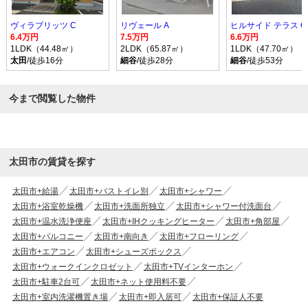
ヴィラブリッツ C
リヴェール A
ヒルサイド テラス C
6.4万円
7.5万円
6.6万円
1LDK（44.48㎡）
2LDK（65.87㎡）
1LDK（47.70㎡）
太田
/徒歩16分
細谷
/徒歩28分
細谷
/徒歩53分
今まで閲覧した物件
太田市の賃貸を探す
太田市+給湯
太田市+バストイレ別
太田市+シャワー
太田市+浴室乾燥機
太田市+洗面所独立
太田市+シャワー付洗面台
太田市+温水洗浄便座
太田市+IHクッキングヒーター
太田市+角部屋
太田市+バルコニー
太田市+南向き
太田市+フローリング
太田市+エアコン
太田市+シューズボックス
太田市+ウォークインクロゼット
太田市+TVインターホン
太田市+駐車2台可
太田市+ネット使用料不要
太田市+室内洗濯機置き場
太田市+即入居可
太田市+保証人不要