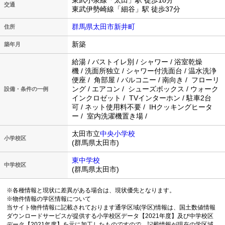
東武小泉線「太田」駅 徒歩18分
交通
東武伊勢崎線「細谷」駅 徒歩37分
群馬県太田市新井町
住所
新築
築年月
給湯 / バストイレ別 / シャワー / 浴室乾燥
機 / 洗面所独立 / シャワー付洗面台 / 温水洗浄
便座 / 角部屋 / バルコニー / 南向き / フローリ
ング / エアコン / シューズボックス / ウォーク
設備・条件の一例
インクロゼット / TVインターホン / 駐車2台
可 / ネット使用料不要 / IHクッキングヒータ
ー / 室内洗濯機置き場 /
太田市立
中央小学校
小学校区
(群馬県太田市)
東中学校
中学校区
(群馬県太田市)
※各種情報と現状に差異がある場合は、現状優先となります。
※物件情報の学区情報について
当サイト物件情報に記載されております通学区域(学区)情報は、国土数値情報
ダウンロードサービスが提供する小学校区データ【2021年度】及び中学校区
データ【2021年度】を元に加工したものですので、記載情報が現在の学区域