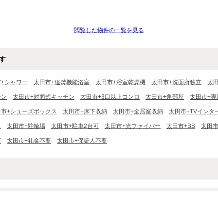
閲覧した物件の一覧を見る
す
市+シャワー
太田市+追焚機能浴室
太田市+浴室乾燥機
太田市+洗面所独立
太
チン
太田市+対面式キッチン
太田市+3口以上コンロ
太田市+角部屋
太田市+専
田市+シューズボックス
太田市+床下収納
太田市+全居室収納
太田市+TVインタ
ス
太田市+駐輪場
太田市+駐車2台可
太田市+光ファイバー
太田市+BS
太田市
可
太田市+礼金不要
太田市+保証人不要