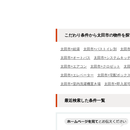
こだわり条件から太田市の物件を探
太田市+給湯
太田市+バストイレ別
太田
太田市+オートバス
太田市+システムキッ
太田市+エアコン
太田市+クロゼット
太
太田市+エレベーター
太田市+宅配ボック
太田市+室内洗濯機置き場
太田市+即入居
最近検索した条件一覧