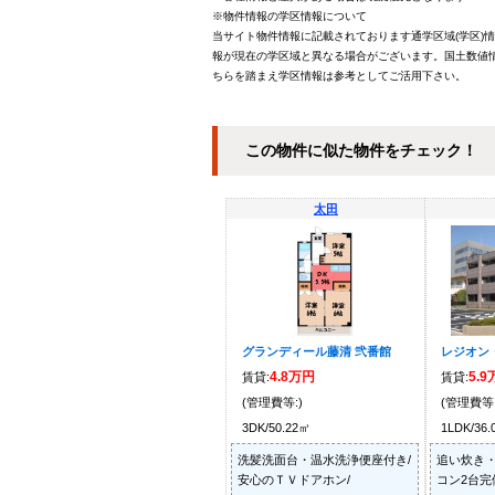
※物件情報の学区情報について
当サイト物件情報に記載されております通学区域(学区)
報が現在の学区域と異なる場合がございます。国土数値情
ちらを踏まえ学区情報は参考としてご活用下さい。
この物件に似た物件をチェック！
太田
グランディール藤清 弐番館
レジオン
4.8万円
5.
賃貸:
賃貸:
(管理費等:)
(管理費等:
3DK/50.22㎡
1LDK/36
洗髪洗面台・温水洗浄便座付き/
追い炊き・
安心のＴＶドアホン/
コン2台完