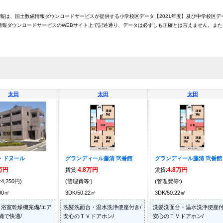
情報は、国土数値情報ダウンロードサービスが提供する小学校区データ【2021年度】及び中学校区デ
報ダウンロードサービスのWEBサイト上で記述通り、データは必ずしも正確とは言えません。また
太田
太田
太田
・ドヌール
グランディール藤清 弐番館
グランディール藤清 弐番館
9万円
4.8万円
4.8万円
賃貸:
賃貸:
4,250円)
(管理費等:)
(管理費等:)
.00㎡
3DK/50.22㎡
3DK/50.22㎡
浴室乾燥機完備/エア
洗髪洗面台・温水洗浄便座付き/
洗髪洗面台・温水洗浄便座付
備で快適/
安心のＴＶドアホン/
安心のＴＶドアホン/