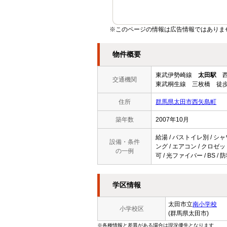
※このページの情報は広告情報ではありま
物件概要
東武伊勢崎線
太田駅
西
交通機関
東武桐生線 三枚橋 徒歩
住所
群馬県太田市西矢島町
築年数
2007年10月
給湯 / バストイレ別 / シャ
設備・条件
ング / エアコン / クロゼッ
の一例
可 / 光ファイバー / BS
学区情報
太田市立
南小学校
小学校区
(群馬県太田市)
※各種情報と差異がある場合は現況優先となります