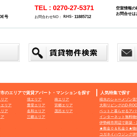
TEL : 0270-27-5371
空室情報の
お問合せは
DE号
11885712
お問合わせNO：
崎市のエリアで賃貸アパート・マンションを探す
人気特集で探す
エリア
境エリア
南エリア
積水のシャーメゾン賃
まエリア
豊受エリア
宮郷エリア
大和リビングのD-RO
エリア
名和エリア
茂呂エリア
ペットと暮らせるアパ
リア
三郷エリア
インターネット無料物
伊勢崎市周辺で新築・
★敷金０＆礼金０★物
コガネイハウジング伊