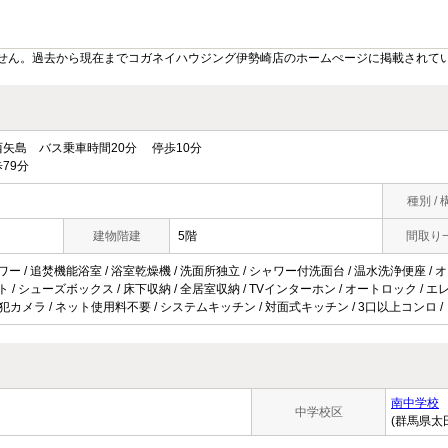
せん。過去から現在までコガネイハウジング伊勢崎店のホームぺージに掲載されて
矢島 バス乗車時間20分 停歩10分
79分
種別 / 
建物階建
5階
間取り
ワー / 追焚機能浴室 / 浴室乾燥機 / 洗面所独立 / シャワー付洗面台 / 温水洗浄便座 / オー
ト / シューズボックス / 床下収納 / 全居室収納 / TVインターホン / オートロック / エ
 / 防犯カメラ / ネット使用料不要 / システムキッチン / 対面式キッチン / 3口以上コンロ 
南中学校
中学校区
(群馬県太