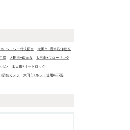
田市+シャワー付洗面台
太田市+温水洗浄便座
用庭
太田市+南向き
太田市+フローリング
ーホン
太田市+オートロック
+防犯カメラ
太田市+ネット使用料不要