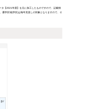
ータ【2021年度】を元に加工したものですので、記載情
、通学区域(学区)は毎年見直しの対象となりますので、そ
き/