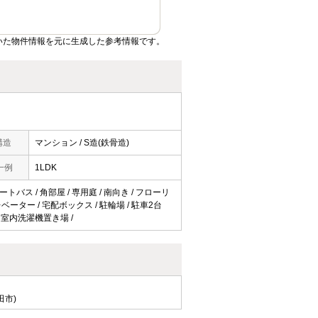
いた物件情報を元に生成した参考情報です。
構造
マンション / S造(鉄骨造)
一例
1LDK
トバス / 角部屋 / 専用庭 / 南向き / フローリ
レベーター / 宅配ボックス / 駐輪場 / 駐車2台
/ 室内洗濯機置き場 /
田市)