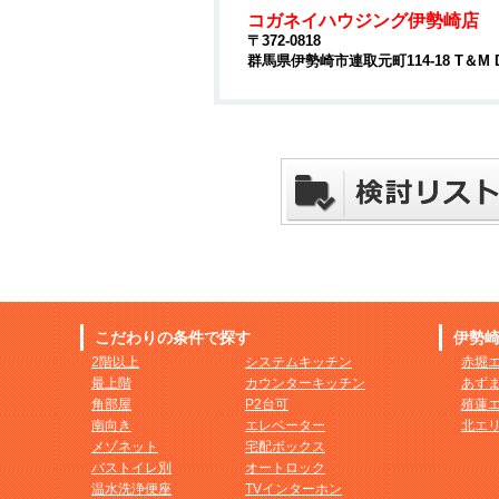
コガネイハウジング伊勢崎店
〒372-0818
群馬県伊勢崎市連取元町114-18 T＆M 
こだわりの条件で探す
伊勢
2階以上
システムキッチン
赤堀
最上階
カウンターキッチン
あず
角部屋
P2台可
殖蓮
南向き
エレベーター
北エ
メゾネット
宅配ボックス
バストイレ別
オートロック
温水洗浄便座
TVインターホン