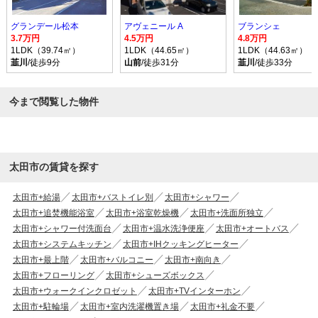
グランデール松本
アヴェニール A
ブランシェ
3.7万円
4.5万円
4.8万円
1LDK（39.74㎡）
1LDK（44.65㎡）
1LDK（44.63㎡）
韮川
/徒歩9分
山前
/徒歩31分
韮川
/徒歩33分
今まで閲覧した物件
太田市の賃貸を探す
太田市+給湯
太田市+バストイレ別
太田市+シャワー
太田市+追焚機能浴室
太田市+浴室乾燥機
太田市+洗面所独立
太田市+シャワー付洗面台
太田市+温水洗浄便座
太田市+オートバス
太田市+システムキッチン
太田市+IHクッキングヒーター
太田市+最上階
太田市+バルコニー
太田市+南向き
太田市+フローリング
太田市+シューズボックス
太田市+ウォークインクロゼット
太田市+TVインターホン
太田市+駐輪場
太田市+室内洗濯機置き場
太田市+礼金不要