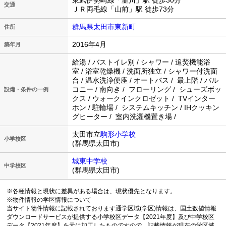
東武伊勢崎線「韮川」駅 徒歩30分
交通
ＪＲ両毛線「山前」駅 徒歩73分
群馬県太田市東新町
住所
2016年4月
築年月
給湯 / バストイレ別 / シャワー / 追焚機能浴
室 / 浴室乾燥機 / 洗面所独立 / シャワー付洗面
台 / 温水洗浄便座 / オートバス / 最上階 / バル
コニー / 南向き / フローリング / シューズボッ
設備・条件の一例
クス / ウォークインクロゼット / TVインター
ホン / 駐輪場 / システムキッチン / IHクッキン
グヒーター / 室内洗濯機置き場 /
太田市立
駒形小学校
小学校区
(群馬県太田市)
城東中学校
中学校区
(群馬県太田市)
※各種情報と現状に差異がある場合は、現状優先となります。
※物件情報の学区情報について
当サイト物件情報に記載されております通学区域(学区)情報は、国土数値情報
ダウンロードサービスが提供する小学校区データ【2021年度】及び中学校区
データ【2021年度】を元に加工したものですので、記載情報が現在の学区域