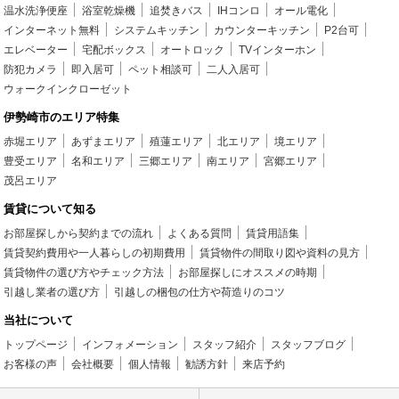
温水洗浄便座
浴室乾燥機
追焚きバス
IHコンロ
オール電化
インターネット無料
システムキッチン
カウンターキッチン
P2台可
エレベーター
宅配ボックス
オートロック
TVインターホン
防犯カメラ
即入居可
ペット相談可
二人入居可
ウォークインクローゼット
伊勢崎市のエリア特集
赤堀エリア
あずまエリア
殖蓮エリア
北エリア
境エリア
豊受エリア
名和エリア
三郷エリア
南エリア
宮郷エリア
茂呂エリア
賃貸について知る
お部屋探しから契約までの流れ
よくある質問
賃貸用語集
賃貸契約費用や一人暮らしの初期費用
賃貸物件の間取り図や資料の見方
賃貸物件の選び方やチェック方法
お部屋探しにオススメの時期
引越し業者の選び方
引越しの梱包の仕方や荷造りのコツ
当社について
トップページ
インフォメーション
スタッフ紹介
スタッフブログ
お客様の声
会社概要
個人情報
勧誘方針
来店予約