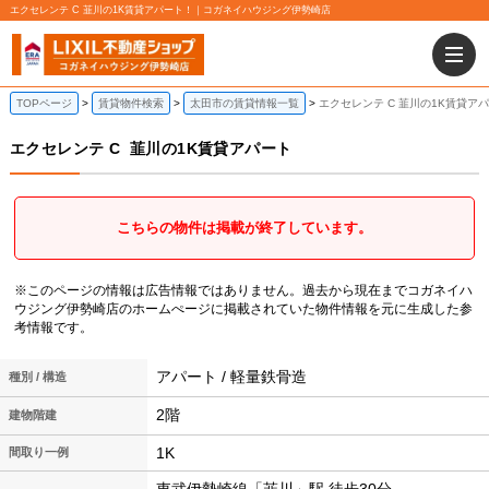
エクセレンテ C 韮川の1K賃貸アパート！｜コガネイハウジング伊勢崎店
TOPページ
賃貸物件検索
太田市の賃貸情報一覧
エクセレンテ C 韮川の1K賃貸ア
エクセレンテ C
韮川の1K賃貸アパート
こちらの物件は掲載が終了しています。
※このページの情報は広告情報ではありません。過去から現在までコガネイハ
ウジング伊勢崎店のホームぺージに掲載されていた物件情報を元に生成した参
考情報です。
アパート / 軽量鉄骨造
種別 / 構造
2階
建物階建
1K
間取り一例