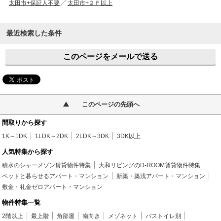
太田市+保証人不要
太田市+２Ｆ以上
最近検索した条件
このページをメールで送る
このページの先頭へ
間取りから探す
1K～1DK
1LDK～2DK
2LDK～3DK
3DK以上
人気特集から探す
積水のシャーメゾン賃貸物件特集
大和リビングのD-ROOM賃貸物件特集
ペットと暮らせるアパート・マンション
新築・築浅アパート・マンション
敷金・礼金ゼロアパート・マンション
物件特集一覧
2階以上
最上階
角部屋
南向き
メゾネット
バストイレ別