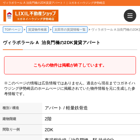
ヴィラポラール A 治良門橋の2DK賃貸アパート！｜コガネイハウジング伊勢崎店
TOPページ
賃貸物件検索
太田市の賃貸情報一覧
ヴィラポラール A 治良門橋の2D
ヴィラポラール A
治良門橋の2DK賃貸アパート
こちらの物件は掲載が終了しています。
※このページの情報は広告情報ではありません。過去から現在までコガネイハ
ウジング伊勢崎店のホームぺージに掲載されていた物件情報を元に生成した参
考情報です。
アパート / 軽量鉄骨造
種別 / 構造
2階
建物階建
2DK
間取り一例