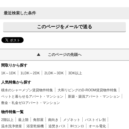
最近検索した条件
このページをメールで送る
このページの先頭へ
間取りから探す
1K～1DK
1LDK～2DK
2LDK～3DK
3DK以上
人気特集から探す
積水のシャーメゾン賃貸物件特集
大和リビングのD-ROOM賃貸物件特集
ペットと暮らせるアパート・マンション
新築・築浅アパート・マンション
敷金・礼金ゼロアパート・マンション
物件特集一覧
2階以上
最上階
角部屋
南向き
メゾネット
バストイレ別
温水洗浄便座
浴室乾燥機
追焚きバス
IHコンロ
オール電化