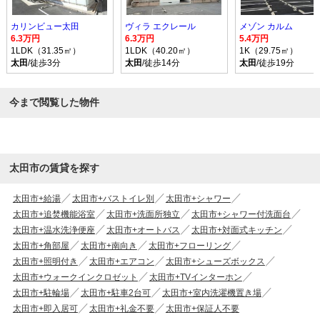
カリンビュー太田
ヴィラ エクレール
メゾン カルム
6.3万円
6.3万円
5.4万円
1LDK（31.35㎡）
1LDK（40.20㎡）
1K（29.75㎡）
太田
/徒歩3分
太田
/徒歩14分
太田
/徒歩19分
今まで閲覧した物件
太田市の賃貸を探す
太田市+給湯
太田市+バストイレ別
太田市+シャワー
太田市+追焚機能浴室
太田市+洗面所独立
太田市+シャワー付洗面台
太田市+温水洗浄便座
太田市+オートバス
太田市+対面式キッチン
太田市+角部屋
太田市+南向き
太田市+フローリング
太田市+照明付き
太田市+エアコン
太田市+シューズボックス
太田市+ウォークインクロゼット
太田市+TVインターホン
太田市+駐輪場
太田市+駐車2台可
太田市+室内洗濯機置き場
太田市+即入居可
太田市+礼金不要
太田市+保証人不要