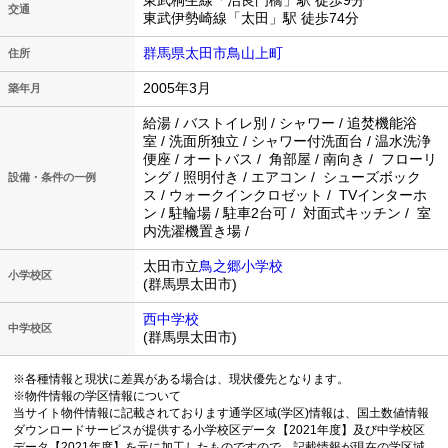
東武桐生線「治良門橋」駅 徒歩9分
交通
東武伊勢崎線「太田」駅 徒歩74分
群馬県太田市鳥山上町
住所
2005年3月
築年月
給湯 / バストイレ別 / シャワー / 追焚機能浴
室 / 洗面所独立 / シャワー付洗面台 / 温水洗浄
便座 / オートバス / 角部屋 / 南向き / フローリ
ング / 照明付き / エアコン / シューズボック
設備・条件の一例
ス / ウォークインクロゼット / TVインターホ
ン / 駐輪場 / 駐車2台可 / 対面式キッチン / 室
内洗濯機置き場 /
太田市立
鳥之郷小学校
小学校区
(群馬県太田市)
西中学校
中学校区
(群馬県太田市)
※各種情報と現状に差異がある場合は、現状優先となります。
※物件情報の学区情報について
当サイト物件情報に記載されております通学区域(学区)情報は、国土数値情報
ダウンロードサービスが提供する小学校区データ【2021年度】及び中学校区
データ【2021年度】を元に加工したものですので、記載情報が現在の学区域