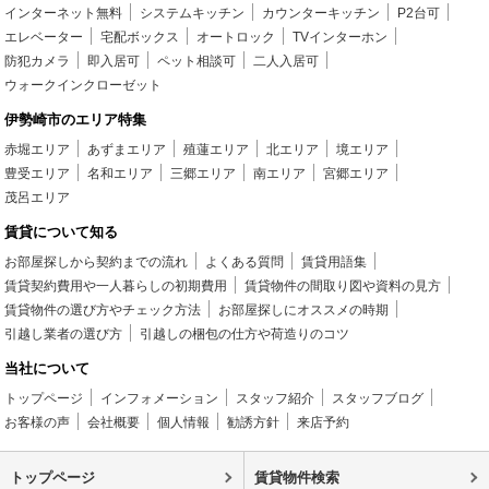
インターネット無料
システムキッチン
カウンターキッチン
P2台可
エレベーター
宅配ボックス
オートロック
TVインターホン
防犯カメラ
即入居可
ペット相談可
二人入居可
ウォークインクローゼット
伊勢崎市のエリア特集
赤堀エリア
あずまエリア
殖蓮エリア
北エリア
境エリア
豊受エリア
名和エリア
三郷エリア
南エリア
宮郷エリア
茂呂エリア
賃貸について知る
お部屋探しから契約までの流れ
よくある質問
賃貸用語集
賃貸契約費用や一人暮らしの初期費用
賃貸物件の間取り図や資料の見方
賃貸物件の選び方やチェック方法
お部屋探しにオススメの時期
引越し業者の選び方
引越しの梱包の仕方や荷造りのコツ
当社について
トップページ
インフォメーション
スタッフ紹介
スタッフブログ
お客様の声
会社概要
個人情報
勧誘方針
来店予約
トップページ
賃貸物件検索