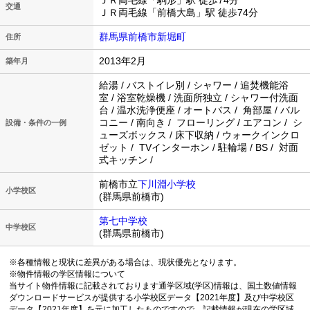
ＪＲ両毛線「駒形」駅 徒歩74分
交通
ＪＲ両毛線「前橋大島」駅 徒歩74分
群馬県前橋市新堀町
住所
2013年2月
築年月
給湯 / バストイレ別 / シャワー / 追焚機能浴
室 / 浴室乾燥機 / 洗面所独立 / シャワー付洗面
台 / 温水洗浄便座 / オートバス / 角部屋 / バル
コニー / 南向き / フローリング / エアコン / シ
設備・条件の一例
ューズボックス / 床下収納 / ウォークインクロ
ゼット / TVインターホン / 駐輪場 / BS / 対面
式キッチン /
前橋市立
下川淵小学校
小学校区
(群馬県前橋市)
第七中学校
中学校区
(群馬県前橋市)
※各種情報と現状に差異がある場合は、現状優先となります。
※物件情報の学区情報について
当サイト物件情報に記載されております通学区域(学区)情報は、国土数値情報
ダウンロードサービスが提供する小学校区データ【2021年度】及び中学校区
データ【2021年度】を元に加工したものですので、記載情報が現在の学区域