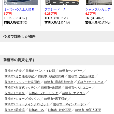
オペラハウス上大島 B
プラシード Ａ
シャンブル カエデ
6万円
6.25万円
4.7万円
1LDK（33.39㎡）
1LDK（50.96㎡）
1K（31.40㎡）
前橋大島
/徒歩3分
前橋大島
/徒歩41分
前橋大島
/徒歩24分
今まで閲覧した物件
前橋市の賃貸を探す
前橋市+給湯
前橋市+バストイレ別
前橋市+シャワー
前橋市+追焚機能浴室
前橋市+浴室乾燥機
前橋市+洗面所独立
前橋市+シャワー付洗面台
前橋市+温水洗浄便座
前橋市+オートバス
前橋市+対面式キッチン
前橋市+角部屋
前橋市+バルコニー
前橋市+南向き
前橋市+フローリング
前橋市+エアコン
前橋市+シューズボックス
前橋市+床下収納
前橋市+ウォークインクロゼット
前橋市+TVインターホン
前橋市+駐輪場
前橋市+BS
前橋市+敷金不要
前橋市+保証人不要