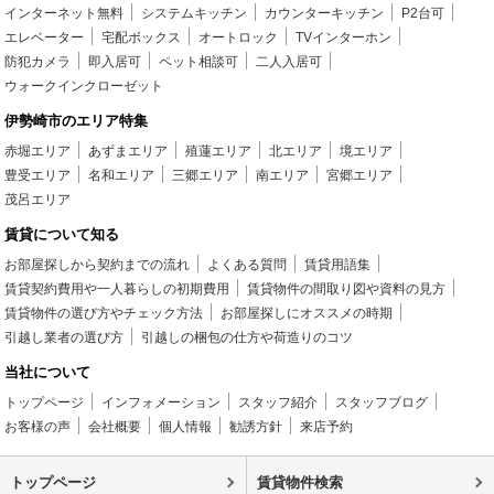
インターネット無料
システムキッチン
カウンターキッチン
P2台可
エレベーター
宅配ボックス
オートロック
TVインターホン
防犯カメラ
即入居可
ペット相談可
二人入居可
ウォークインクローゼット
伊勢崎市のエリア特集
赤堀エリア
あずまエリア
殖蓮エリア
北エリア
境エリア
豊受エリア
名和エリア
三郷エリア
南エリア
宮郷エリア
茂呂エリア
賃貸について知る
お部屋探しから契約までの流れ
よくある質問
賃貸用語集
賃貸契約費用や一人暮らしの初期費用
賃貸物件の間取り図や資料の見方
賃貸物件の選び方やチェック方法
お部屋探しにオススメの時期
引越し業者の選び方
引越しの梱包の仕方や荷造りのコツ
当社について
トップページ
インフォメーション
スタッフ紹介
スタッフブログ
お客様の声
会社概要
個人情報
勧誘方針
来店予約
トップページ
賃貸物件検索