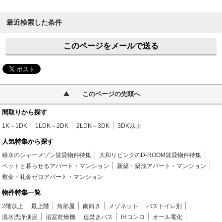
最近検索した条件
このページをメールで送る
このページの先頭へ
間取りから探す
1K～1DK
1LDK～2DK
2LDK～3DK
3DK以上
人気特集から探す
積水のシャーメゾン賃貸物件特集
大和リビングのD-ROOM賃貸物件特集
ペットと暮らせるアパート・マンション
新築・築浅アパート・マンション
敷金・礼金ゼロアパート・マンション
物件特集一覧
2階以上
最上階
角部屋
南向き
メゾネット
バストイレ別
温水洗浄便座
浴室乾燥機
追焚きバス
IHコンロ
オール電化