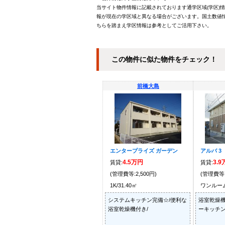
当サイト物件情報に記載されております通学区域(学区)
報が現在の学区域と異なる場合がございます。国土数値情
ちらを踏まえ学区情報は参考としてご活用下さい。
この物件に似た物件をチェック！
前橋大島
エンタープライズ ガーデン
アルバ 3
4.5万円
3.
賃貸:
賃貸:
(管理費等:2,500円)
(管理費等:
1K/31.40㎡
ワンルーム/
システムキッチン完備☆/便利な
浴室乾燥機
浴室乾燥機付き/
ーキッチン