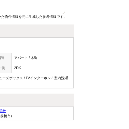
いた物件情報を元に生成した参考情報です。
構造
アパート / 木造
一例
2DK
 シューズボックス / TVインターホン / 室内洗濯
学校
県前橋市)