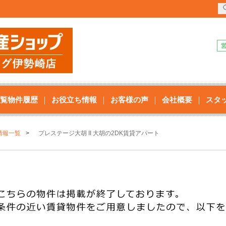
覧物件履歴
お役立ち情報
お客様の声
会社概要
スタ
情報一覧
プレステージ大胡 II 大胡の2DK賃貸アパート