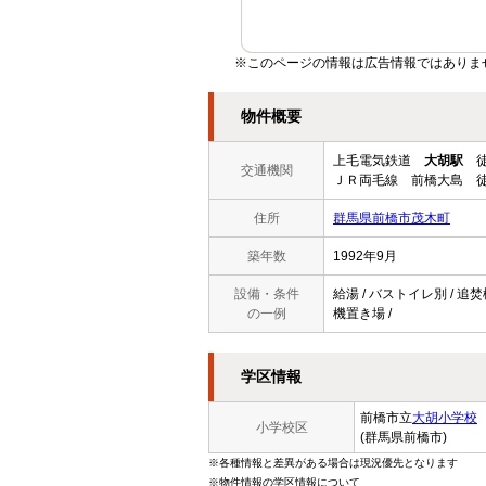
※このページの情報は広告情報ではありま
物件概要
上毛電気鉄道
大胡駅
徒
交通機関
ＪＲ両毛線 前橋大島 徒
住所
群馬県前橋市茂木町
築年数
1992年9月
設備・条件
給湯 / バストイレ別 / 追焚
の一例
機置き場 /
学区情報
前橋市立
大胡小学校
小学校区
(群馬県前橋市)
※各種情報と差異がある場合は現況優先となります
※物件情報の学区情報について