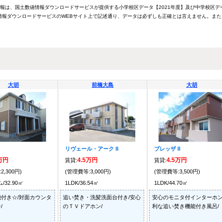
情報は、国土数値情報ダウンロードサービスが提供する小学校区データ【2021年度】及び中学校区デ
報ダウンロードサービスのWEBサイト上で記述通り、データは必ずしも正確とは言えません。また
大胡
前橋大島
大胡
リヴェール・アーク II
ブレッザ II
9万円
4.5万円
4.5万円
賃貸:
賃貸:
2,300円)
(管理費等:3,000円)
(管理費等:3,500円)
32.90㎡
1LDK/36.54㎡
1LDK/44.70㎡
付き☆/対面カウンタ
追い焚き・洗髪洗面台付き/安心
安心のモニタ付インターホン
/
のＴＶドアホン/
利な追い焚き機能付き風呂/