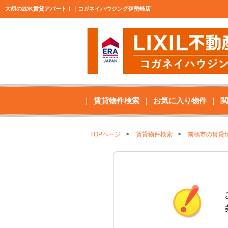
大胡の2DK賃貸アパート！｜コガネイハウジング伊勢崎店
賃貸物件検索
お気に入り物件
閲
TOPページ
賃貸物件検索
前橋市の賃貸