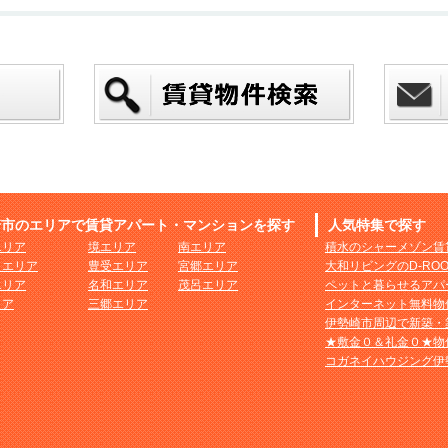
崎市のエリアで賃貸アパート・マンションを探す
人気特集で探す
エリア
境エリア
南エリア
積水のシャーメゾン賃
まエリア
豊受エリア
宮郷エリア
大和リビングのD-RO
エリア
名和エリア
茂呂エリア
ペットと暮らせるアパ
リア
三郷エリア
インターネット無料物
伊勢崎市周辺で新築・
★敷金０＆礼金０★物
コガネイハウジング伊