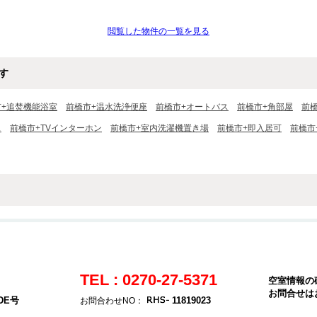
閲覧した物件の一覧を見る
す
市+追焚機能浴室
前橋市+温水洗浄便座
前橋市+オートバス
前橋市+角部屋
前
ス
前橋市+TVインターホン
前橋市+室内洗濯機置き場
前橋市+即入居可
前橋市
TEL : 0270-27-5371
空室情報の
お問合せは
DE号
11819023
お問合わせNO：