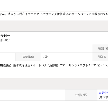
せん。過去から現在までコガネイハウジング伊勢崎店のホームぺージに掲載されて
歩10分
歩90分
種別 / 
建物階建
2階
間取り
機能浴室 / 温水洗浄便座 / オートバス / 角部屋 / フローリング / ロフト / エアコン /
大胡中
中学校区
(群馬