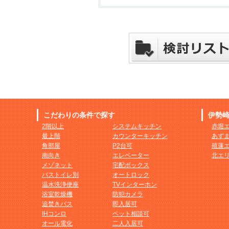
こだわりの条件で探す
伊勢
2階以上
システムキッチン
赤堀
最上階
カウンターキッチン
あず
角部屋
P2台可
殖蓮
南向き
エレベーター
北エ
メゾネット
宅配ボックス
バストイレ別
オートロック
温水洗浄便座
TVインターホン
浴室乾燥機
防犯カメラ
追焚きバス
即入居可
IHコンロ
ペット相談可
オール電化
二人入居可