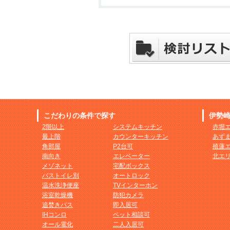
こだわりの条件で探す
伊勢
2階以上
システムキッチン
赤堀
最上階
カウンターキッチン
あず
角部屋
P2台可
殖蓮
南向き
エレベーター
北エ
メゾネット
宅配ボックス
バストイレ別
オートロック
温水洗浄便座
TVインターホン
浴室乾燥機
防犯カメラ
追焚きバス
即入居可
IHコンロ
ペット相談可
オール電化
二人入居可