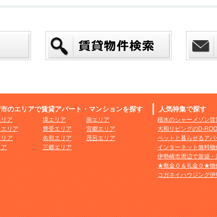
崎市のエリアで賃貸アパート・マンションを探す
人気特集で探す
エリア
境エリア
南エリア
積水のシャーメゾン賃
まエリア
豊受エリア
宮郷エリア
大和リビングのD-RO
エリア
名和エリア
茂呂エリア
ペットと暮らせるアパ
リア
三郷エリア
インターネット無料物
伊勢崎市周辺で新築・
★敷金０＆礼金０★物
コガネイハウジング伊