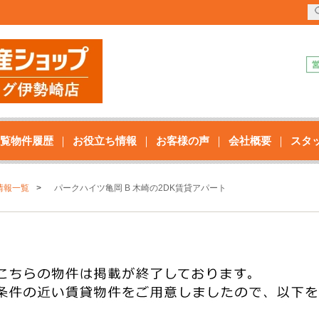
覧物件履歴
お役立ち情報
お客様の声
会社概要
スタ
情報一覧
パークハイツ亀岡 B 木崎の2DK賃貸アパート