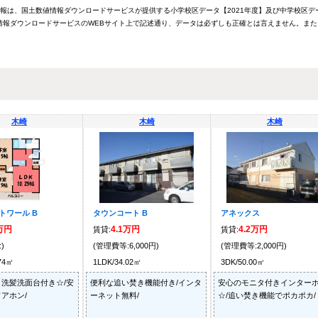
情報は、国土数値情報ダウンロードサービスが提供する小学校区データ【2021年度】及び中学校区デ
報ダウンロードサービスのWEBサイト上で記述通り、データは必ずしも正確とは言えません。また
木崎
木崎
木崎
トワール B
タウンコート B
アネックス
8万円
4.1万円
4.2万円
賃貸:
賃貸:
)
(管理費等:6,000円)
(管理費等:2,000円)
.74㎡
1LDK/34.02㎡
3DK/50.00㎡
洗髪洗面台付き☆/安
便利な追い焚き機能付き/インタ
安心のモニタ付きインター
アホン/
ーネット無料/
☆/追い焚き機能でポカポカ/