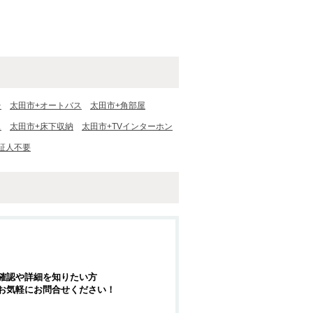
台
太田市+オートバス
太田市+角部屋
ス
太田市+床下収納
太田市+TVインターホン
証人不要
確認や詳細を知りたい方
お気軽にお問合せください！