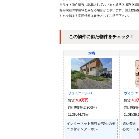
当サイト物件情報に記載されております通学区域(学区)
報が現在の学区域と異なる場合がございます。国土数値情
ちらを踏まえ学区情報は参考としてご活用下さい。
この物件に似た物件をチェック！
木崎
リュミエール B
ヴィラ エ
4.9万円
4.
賃貸:
賃貸:
(管理費等:2,900円)
(管理費等:
1LDK/44.75㎡
2LDK/39
インターネット無料☆/安心のモ
追い焚き・
ニタ付インターホン/
心のＴＶド