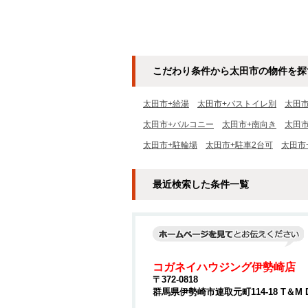
こだわり条件から太田市の物件を探
太田市+給湯
太田市+バストイレ別
太田
太田市+バルコニー
太田市+南向き
太田
太田市+駐輪場
太田市+駐車2台可
太田市
最近検索した条件一覧
コガネイハウジング伊勢崎店
〒372-0818
群馬県伊勢崎市連取元町114-18 T＆M 