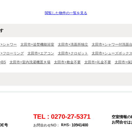
閲覧した物件の一覧を見る
す
市+シャワー
太田市+追焚機能浴室
太田市+洗面所独立
太田市+シャワー付洗面
市+フローリング
太田市+エアコン
太田市+クロゼット
太田市+シューズボック
+BS
太田市+室内洗濯機置き場
太田市+敷金不要
太田市+礼金不要
太田市+保
TEL : 0270-27-5371
空室情報の
お問合せは
DE号
10941400
お問合わせNO：