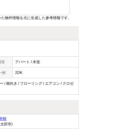
いた物件情報を元に生成した参考情報です。
構造
アパート / 木造
一例
2DK
 / 南向き / フローリング / エアコン / クロゼ
学校
県太田市)