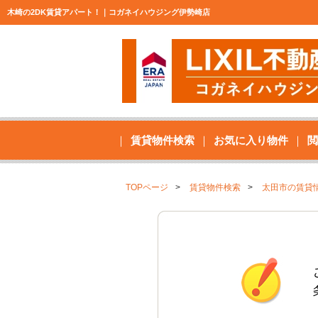
木崎の2DK賃貸アパート！｜コガネイハウジング伊勢崎店
賃貸物件検索
お気に入り物件
閲
TOPページ
賃貸物件検索
太田市の賃貸