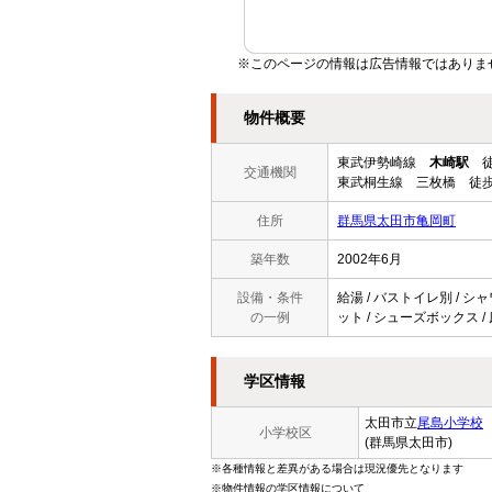
※このページの情報は広告情報ではありま
物件概要
東武伊勢崎線
木崎駅
徒
交通機関
東武桐生線 三枚橋 徒歩
住所
群馬県太田市亀岡町
築年数
2002年6月
設備・条件
給湯 / バストイレ別 / シャ
の一例
ット / シューズボックス / 
学区情報
太田市立
尾島小学校
小学校区
(群馬県太田市)
※各種情報と差異がある場合は現況優先となります
※物件情報の学区情報について