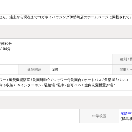
せん。過去から現在までコガネイハウジング伊勢崎店のホームぺージに掲載されて
歩30分
104分
種別 / 
建物階建
2階
間取り
ワー / 追焚機能浴室 / 洗面所独立 / シャワー付洗面台 / オートバス / 角部屋 / バルコニー
床下収納 / TVインターホン / 駐輪場 / 駐車2台可 / BS / 室内洗濯機置き場 /
尾島中
中学校区
(群馬