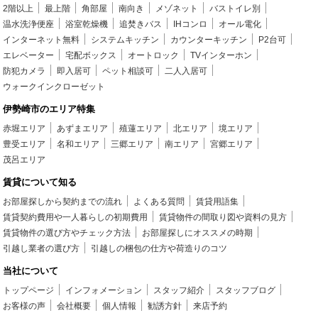
2階以上
最上階
角部屋
南向き
メゾネット
バストイレ別
温水洗浄便座
浴室乾燥機
追焚きバス
IHコンロ
オール電化
インターネット無料
システムキッチン
カウンターキッチン
P2台可
エレベーター
宅配ボックス
オートロック
TVインターホン
防犯カメラ
即入居可
ペット相談可
二人入居可
ウォークインクローゼット
伊勢崎市のエリア特集
赤堀エリア
あずまエリア
殖蓮エリア
北エリア
境エリア
豊受エリア
名和エリア
三郷エリア
南エリア
宮郷エリア
茂呂エリア
賃貸について知る
お部屋探しから契約までの流れ
よくある質問
賃貸用語集
賃貸契約費用や一人暮らしの初期費用
賃貸物件の間取り図や資料の見方
賃貸物件の選び方やチェック方法
お部屋探しにオススメの時期
引越し業者の選び方
引越しの梱包の仕方や荷造りのコツ
当社について
トップページ
インフォメーション
スタッフ紹介
スタッフブログ
お客様の声
会社概要
個人情報
勧誘方針
来店予約