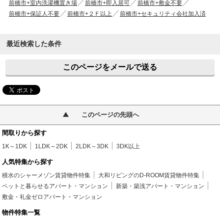
前橋市+室内洗濯機置き場
前橋市+即入居可
前橋市+敷金不要
前橋市+保証人不要
前橋市+２Ｆ以上
前橋市+セキュリティ会社加入済
最近検索した条件
このページをメールで送る
このページの先頭へ
間取りから探す
1K～1DK
1LDK～2DK
2LDK～3DK
3DK以上
人気特集から探す
積水のシャーメゾン賃貸物件特集
大和リビングのD-ROOM賃貸物件特集
ペットと暮らせるアパート・マンション
新築・築浅アパート・マンション
敷金・礼金ゼロアパート・マンション
物件特集一覧