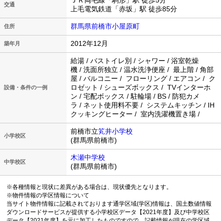
ＪＲ両毛線「駒形」駅 徒歩5分
交通
上毛電気鉄道「赤坂」駅 徒歩85分
群馬県前橋市小屋原町
住所
2012年12月
築年月
給湯 / バストイレ別 / シャワー / 浴室乾燥
機 / 洗面所独立 / 温水洗浄便座 / 最上階 / 角部
屋 / バルコニー / フローリング / エアコン / ク
ロゼット / シューズボックス / TVインターホ
設備・条件の一例
ン / 宅配ボックス / 駐輪場 / BS / 防犯カメ
ラ / ネット使用料不要 / システムキッチン / IH
クッキングヒーター / 室内洗濯機置き場 /
前橋市立
笂井小学校
小学校区
(群馬県前橋市)
木瀬中学校
中学校区
(群馬県前橋市)
※各種情報と現状に差異がある場合は、現状優先となります。
※物件情報の学区情報について
当サイト物件情報に記載されております通学区域(学区)情報は、国土数値情報
ダウンロードサービスが提供する小学校区データ【2021年度】及び中学校区
データ【2021年度】を元に加工したものですので、記載情報が現在の学区域