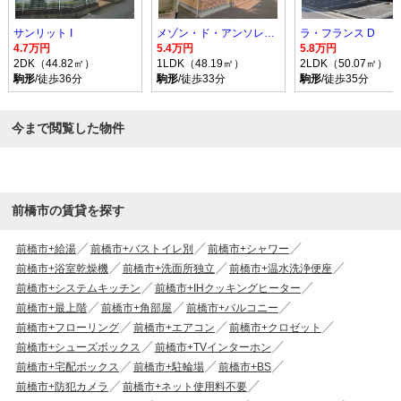
サンリット I
メゾン・ド・アンソレイエ
ラ・フランス D
4.7万円
5.4万円
5.8万円
2DK（44.82㎡）
1LDK（48.19㎡）
2LDK（50.07㎡）
駒形
/徒歩36分
駒形
/徒歩33分
駒形
/徒歩35分
今まで閲覧した物件
前橋市の賃貸を探す
前橋市+給湯
前橋市+バストイレ別
前橋市+シャワー
前橋市+浴室乾燥機
前橋市+洗面所独立
前橋市+温水洗浄便座
前橋市+システムキッチン
前橋市+IHクッキングヒーター
前橋市+最上階
前橋市+角部屋
前橋市+バルコニー
前橋市+フローリング
前橋市+エアコン
前橋市+クロゼット
前橋市+シューズボックス
前橋市+TVインターホン
前橋市+宅配ボックス
前橋市+駐輪場
前橋市+BS
前橋市+防犯カメラ
前橋市+ネット使用料不要