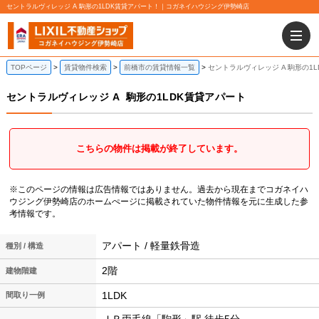
セントラルヴィレッジ A 駒形の1LDK賃貸アパート！｜コガネイハウジング伊勢崎店
TOPページ
賃貸物件検索
前橋市の賃貸情報一覧
セントラルヴィレッジ A 駒形の1
セントラルヴィレッジ A
駒形の1LDK賃貸アパート
こちらの物件は掲載が終了しています。
※このページの情報は広告情報ではありません。過去から現在までコガネイハ
ウジング伊勢崎店のホームぺージに掲載されていた物件情報を元に生成した参
考情報です。
アパート / 軽量鉄骨造
種別 / 構造
2階
建物階建
1LDK
間取り一例