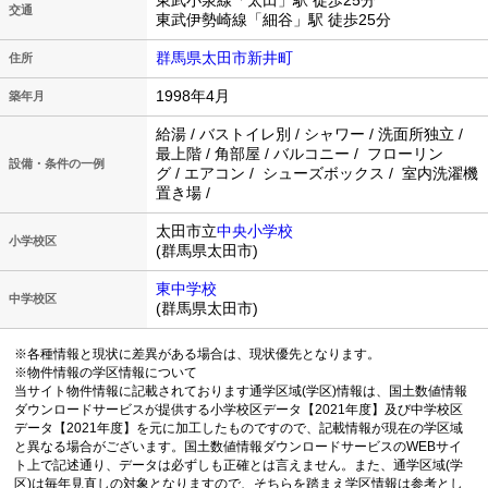
東武小泉線「太田」駅 徒歩25分
交通
東武伊勢崎線「細谷」駅 徒歩25分
群馬県太田市新井町
住所
1998年4月
築年月
給湯 / バストイレ別 / シャワー / 洗面所独立 /
最上階 / 角部屋 / バルコニー / フローリン
設備・条件の一例
グ / エアコン / シューズボックス / 室内洗濯機
置き場 /
太田市立
中央小学校
小学校区
(群馬県太田市)
東中学校
中学校区
(群馬県太田市)
※各種情報と現状に差異がある場合は、現状優先となります。
※物件情報の学区情報について
当サイト物件情報に記載されております通学区域(学区)情報は、国土数値情報
ダウンロードサービスが提供する小学校区データ【2021年度】及び中学校区
データ【2021年度】を元に加工したものですので、記載情報が現在の学区域
と異なる場合がございます。国土数値情報ダウンロードサービスのWEBサイ
ト上で記述通り、データは必ずしも正確とは言えません。また、通学区域(学
区)は毎年見直しの対象となりますので、そちらを踏まえ学区情報は参考とし