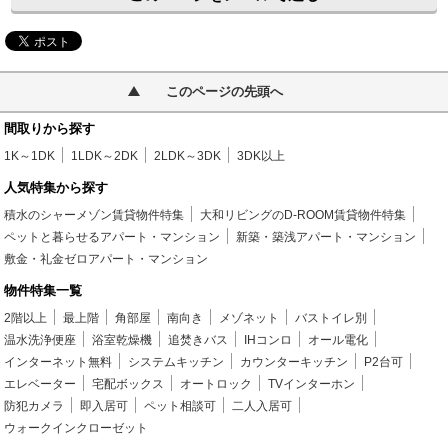
このページの先頭へ
間取りから探す
1K～1DK
1LDK～2DK
2LDK～3DK
3DK以上
人気特集から探す
積水のシャーメゾン賃貸物件特集
大和リビングのD-ROOM賃貸物件特集
ペットと暮らせるアパート・マンション
新築・築浅アパート・マンション
敷金・礼金ゼロアパート・マンション
物件特集一覧
2階以上
最上階
角部屋
南向き
メゾネット
バストイレ別
温水洗浄便座
浴室乾燥機
追焚きバス
IHコンロ
オール電化
インターネット無料
システムキッチン
カウンターキッチン
P2台可
エレベーター
宅配ボックス
オートロック
TVインターホン
防犯カメラ
即入居可
ペット相談可
二人入居可
ウォークインクローゼット