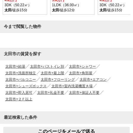
4.8万円
5.9万円
4.8万円
3DK（50.22㎡）
1LDK（36.00㎡）
3DK（50.22㎡）
太田
/徒歩15分
太田
/徒歩12分
太田
/徒歩15分
今まで閲覧した物件
太田市の賃貸を探す
太田市+給湯
太田市+バストイレ別
太田市+シャワー
太田市+洗面所独立
太田市+最上階
太田市+角部屋
太田市+バルコニー
太田市+フローリング
太田市+エアコン
太田市+シューズボックス
太田市+室内洗濯機置き場
太田市+即入居可
太田市+礼金不要
太田市+保証人不要
太田市+２Ｆ以上
最近検索した条件
このページをメールで送る