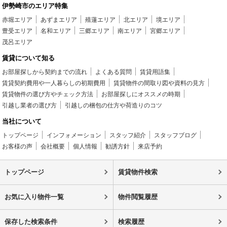
伊勢崎市のエリア特集
赤堀エリア
あずまエリア
殖蓮エリア
北エリア
境エリア
豊受エリア
名和エリア
三郷エリア
南エリア
宮郷エリア
茂呂エリア
賃貸について知る
お部屋探しから契約までの流れ
よくある質問
賃貸用語集
賃貸契約費用や一人暮らしの初期費用
賃貸物件の間取り図や資料の見方
賃貸物件の選び方やチェック方法
お部屋探しにオススメの時期
引越し業者の選び方
引越しの梱包の仕方や荷造りのコツ
当社について
トップページ
インフォメーション
スタッフ紹介
スタッフブログ
お客様の声
会社概要
個人情報
勧誘方針
来店予約
トップページ
賃貸物件検索
お気に入り物件一覧
物件閲覧履歴
保存した検索条件
検索履歴