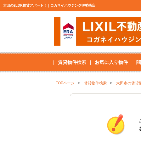
太田の2LDK賃貸アパート！｜コガネイハウジング伊勢崎店
賃貸物件検索
お気に入り物件
閲
TOPページ
賃貸物件検索
太田市の賃貸