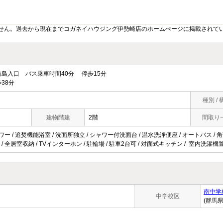
せん。過去から現在までコガネイハウジング伊勢崎店のホームぺージに掲載されて
島入口 バス乗車時間40分 停歩15分
38分
種別 / 
建物階建
2階
間取り
ワー / 追焚機能浴室 / 洗面所独立 / シャワー付洗面台 / 温水洗浄便座 / オートバス / 角部
/ 全居室収納 / TVインターホン / 駐輪場 / 駐車2台可 / 対面式キッチン / 室内洗濯機
南中学
中学校区
(群馬