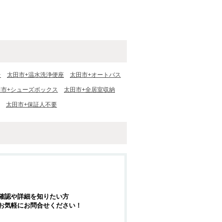
台
太田市+温水洗浄便座
太田市+オートバス
田市+シューズボックス
太田市+全居室収納
太田市+保証人不要
確認や詳細を知りたい方
お気軽にお問合せください！