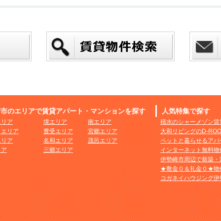
崎市のエリアで賃貸アパート・マンションを探す
人気特集で探す
エリア
境エリア
南エリア
積水のシャーメゾン賃
まエリア
豊受エリア
宮郷エリア
大和リビングのD-RO
エリア
名和エリア
茂呂エリア
ペットと暮らせるアパ
リア
三郷エリア
インターネット無料物
伊勢崎市周辺で新築・
★敷金０＆礼金０★物
コガネイハウジング伊