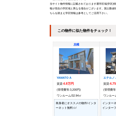
当サイト物件情報に記載されております通学区域(学区)
報が現在の学区域と異なる場合がございます。国土数値情
ちらを踏まえ学区情報は参考としてご活用下さい。
この物件に似た物件をチェック！
木崎
YAMATO A
エテルノ 
4.9万円
4.7
賃貸:
賃貸:
(管理費等:3,200円)
(管理費等:
ワンルーム/32.94㎡
ワンルーム/
単身者にオススメの物件/インタ
インターネ
ーネット無料☆/
インターフ