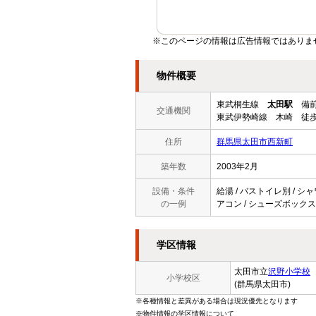
※このページの情報は広告情報ではありま
物件概要
東武桐生線
太田駅
備前
交通機関
東武伊勢崎線 木崎 徒歩
住所
群馬県太田市西新町
築年数
2003年2月
設備・条件
給湯 / バストイレ別 / シャ
の一例
アコン / シューズボックス 
学区情報
太田市立
沢野小学校
小学校区
(群馬県太田市)
※各種情報と差異がある場合は現況優先となります
※物件情報の学区情報について