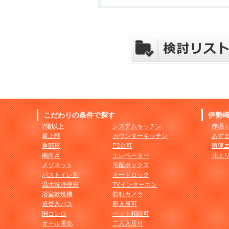
こだわりの条件で探す
伊勢
2階以上
システムキッチン
赤堀
最上階
カウンターキッチン
あず
角部屋
P2台可
殖蓮
南向き
エレベーター
北エ
メゾネット
宅配ボックス
バストイレ別
オートロック
温水洗浄便座
TVインターホン
浴室乾燥機
防犯カメラ
追焚きバス
即入居可
IHコンロ
ペット相談可
オール電化
二人入居可