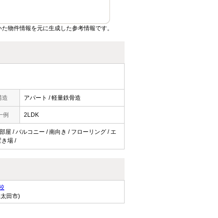
いた物件情報を元に生成した参考情報です。
構造
アパート / 軽量鉄骨造
一例
2LDK
屋 / バルコニー / 南向き / フローリング / エ
置き場 /
校
県太田市)