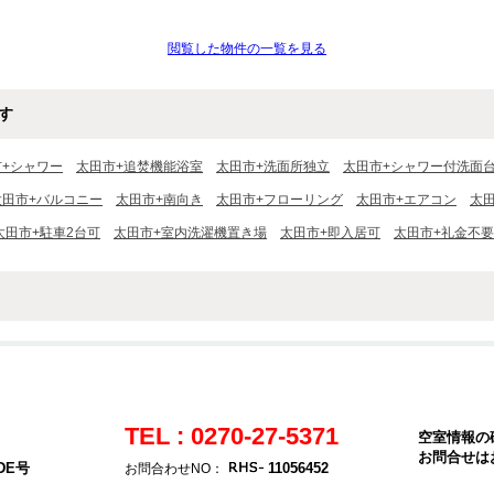
閲覧した物件の一覧を見る
す
市+シャワー
太田市+追焚機能浴室
太田市+洗面所独立
太田市+シャワー付洗面
太田市+バルコニー
太田市+南向き
太田市+フローリング
太田市+エアコン
太
太田市+駐車2台可
太田市+室内洗濯機置き場
太田市+即入居可
太田市+礼金不要
TEL : 0270-27-5371
空室情報の
お問合せは
DE号
11056452
お問合わせNO：