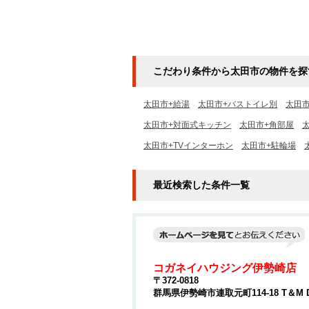
こだわり条件から太田市の物件を探
太田市+給湯
太田市+バストイレ別
太田
太田市+対面式キッチン
太田市+角部屋
太田市+TVインターホン
太田市+駐輪場
最近検索した条件一覧
コガネイハウジング伊勢崎店
〒372-0818
群馬県伊勢崎市連取元町114-18 T＆M 