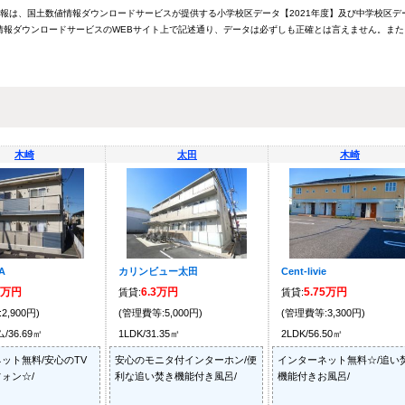
情報は、国土数値情報ダウンロードサービスが提供する小学校区データ【2021年度】及び中学校区デ
報ダウンロードサービスのWEBサイト上で記述通り、データは必ずしも正確とは言えません。また
木崎
太田
木崎
A
カリンビュー太田
Cent-livie
5万円
6.3万円
5.75万円
賃貸:
賃貸:
2,900円)
(管理費等:5,000円)
(管理費等:3,300円)
36.69㎡
1LDK/31.35㎡
2LDK/56.50㎡
ット無料/安心のTV
安心のモニタ付インターホン/便
インターネット無料☆/追い
ォン☆/
利な追い焚き機能付き風呂/
機能付きお風呂/