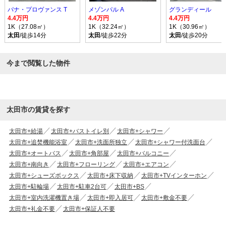
パナ・プロヴァンス T
メゾンパル A
グランディール
4.4万円
4.4万円
4.4万円
1K（27.08㎡）
1K（32.24㎡）
1K（30.96㎡）
太田
/徒歩14分
太田
/徒歩22分
太田
/徒歩20分
今まで閲覧した物件
太田市の賃貸を探す
太田市+給湯
太田市+バストイレ別
太田市+シャワー
太田市+追焚機能浴室
太田市+洗面所独立
太田市+シャワー付洗面台
太田市+オートバス
太田市+角部屋
太田市+バルコニー
太田市+南向き
太田市+フローリング
太田市+エアコン
太田市+シューズボックス
太田市+床下収納
太田市+TVインターホン
太田市+駐輪場
太田市+駐車2台可
太田市+BS
太田市+室内洗濯機置き場
太田市+即入居可
太田市+敷金不要
太田市+礼金不要
太田市+保証人不要