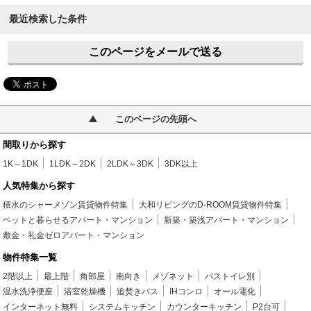
最近検索した条件
このページをメールで送る
このページの先頭へ
間取りから探す
1K～1DK
1LDK～2DK
2LDK～3DK
3DK以上
人気特集から探す
積水のシャーメゾン賃貸物件特集
大和リビングのD-ROOM賃貸物件特集
ペットと暮らせるアパート・マンション
新築・築浅アパート・マンション
敷金・礼金ゼロアパート・マンション
物件特集一覧
2階以上
最上階
角部屋
南向き
メゾネット
バストイレ別
温水洗浄便座
浴室乾燥機
追焚きバス
IHコンロ
オール電化
インターネット無料
システムキッチン
カウンターキッチン
P2台可