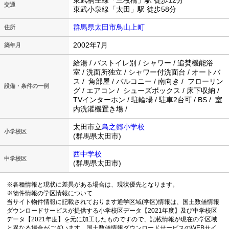
東武桐生線「三枚橋」駅 徒歩12分
交通
東武小泉線「太田」駅 徒歩58分
群馬県太田市鳥山上町
住所
2002年7月
築年月
給湯 / バストイレ別 / シャワー / 追焚機能浴
室 / 洗面所独立 / シャワー付洗面台 / オートバ
ス / 角部屋 / バルコニー / 南向き / フローリン
設備・条件の一例
グ / エアコン / シューズボックス / 床下収納 /
TVインターホン / 駐輪場 / 駐車2台可 / BS / 室
内洗濯機置き場 /
太田市立
鳥之郷小学校
小学校区
(群馬県太田市)
西中学校
中学校区
(群馬県太田市)
※各種情報と現状に差異がある場合は、現状優先となります。
※物件情報の学区情報について
当サイト物件情報に記載されております通学区域(学区)情報は、国土数値情報
ダウンロードサービスが提供する小学校区データ【2021年度】及び中学校区
データ【2021年度】を元に加工したものですので、記載情報が現在の学区域
と異なる場合がございます。国土数値情報ダウンロードサービスのWEBサイ