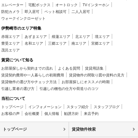
エレベーター
宅配ボックス
オートロック
TVインターホン
防犯カメラ
即入居可
ペット相談可
二人入居可
ウォークインクローゼット
伊勢崎市のエリア特集
赤堀エリア
あずまエリア
殖蓮エリア
北エリア
境エリア
豊受エリア
名和エリア
三郷エリア
南エリア
宮郷エリア
茂呂エリア
賃貸について知る
お部屋探しから契約までの流れ
よくある質問
賃貸用語集
賃貸契約費用や一人暮らしの初期費用
賃貸物件の間取り図や資料の見方
賃貸物件の選び方やチェック方法
お部屋探しにオススメの時期
引越し業者の選び方
引越しの梱包の仕方や荷造りのコツ
当社について
トップページ
インフォメーション
スタッフ紹介
スタッフブログ
お客様の声
会社概要
個人情報
勧誘方針
来店予約
トップページ
賃貸物件検索