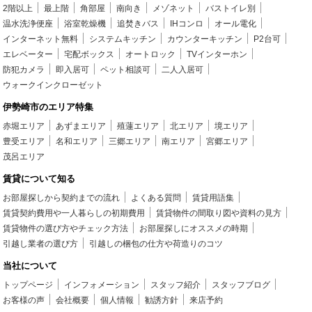
2階以上
最上階
角部屋
南向き
メゾネット
バストイレ別
温水洗浄便座
浴室乾燥機
追焚きバス
IHコンロ
オール電化
インターネット無料
システムキッチン
カウンターキッチン
P2台可
エレベーター
宅配ボックス
オートロック
TVインターホン
防犯カメラ
即入居可
ペット相談可
二人入居可
ウォークインクローゼット
伊勢崎市のエリア特集
赤堀エリア
あずまエリア
殖蓮エリア
北エリア
境エリア
豊受エリア
名和エリア
三郷エリア
南エリア
宮郷エリア
茂呂エリア
賃貸について知る
お部屋探しから契約までの流れ
よくある質問
賃貸用語集
賃貸契約費用や一人暮らしの初期費用
賃貸物件の間取り図や資料の見方
賃貸物件の選び方やチェック方法
お部屋探しにオススメの時期
引越し業者の選び方
引越しの梱包の仕方や荷造りのコツ
当社について
トップページ
インフォメーション
スタッフ紹介
スタッフブログ
お客様の声
会社概要
個人情報
勧誘方針
来店予約