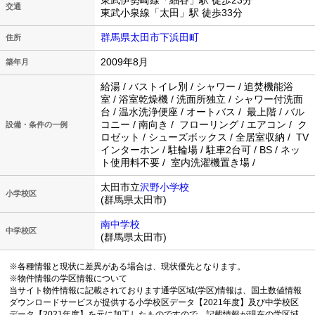
東武伊勢崎線「細谷」駅 徒歩23分
交通
東武小泉線「太田」駅 徒歩33分
群馬県太田市下浜田町
住所
2009年8月
築年月
給湯 / バストイレ別 / シャワー / 追焚機能浴
室 / 浴室乾燥機 / 洗面所独立 / シャワー付洗面
台 / 温水洗浄便座 / オートバス / 最上階 / バル
コニー / 南向き / フローリング / エアコン / ク
設備・条件の一例
ロゼット / シューズボックス / 全居室収納 / TV
インターホン / 駐輪場 / 駐車2台可 / BS / ネッ
ト使用料不要 / 室内洗濯機置き場 /
太田市立
沢野小学校
小学校区
(群馬県太田市)
南中学校
中学校区
(群馬県太田市)
※各種情報と現状に差異がある場合は、現状優先となります。
※物件情報の学区情報について
当サイト物件情報に記載されております通学区域(学区)情報は、国土数値情報
ダウンロードサービスが提供する小学校区データ【2021年度】及び中学校区
データ【2021年度】を元に加工したものですので、記載情報が現在の学区域