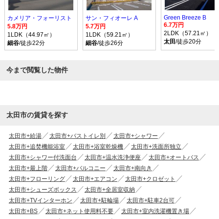
Green Breeze B
カメリア・フォーリスト
サン・フィオーレ A
6.7万円
5.8万円
5.7万円
2LDK（57.21㎡）
1LDK（44.97㎡）
1LDK（59.21㎡）
太田
/徒歩20分
細谷
/徒歩22分
細谷
/徒歩26分
今まで閲覧した物件
太田市の賃貸を探す
太田市+給湯
太田市+バストイレ別
太田市+シャワー
太田市+追焚機能浴室
太田市+浴室乾燥機
太田市+洗面所独立
太田市+シャワー付洗面台
太田市+温水洗浄便座
太田市+オートバス
太田市+最上階
太田市+バルコニー
太田市+南向き
太田市+フローリング
太田市+エアコン
太田市+クロゼット
太田市+シューズボックス
太田市+全居室収納
太田市+TVインターホン
太田市+駐輪場
太田市+駐車2台可
太田市+BS
太田市+ネット使用料不要
太田市+室内洗濯機置き場