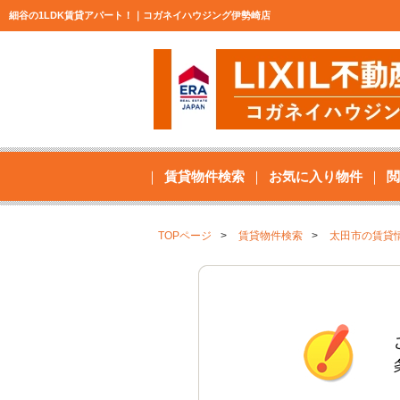
細谷の1LDK賃貸アパート！｜コガネイハウジング伊勢崎店
賃貸物件検索
お気に入り物件
閲
TOPページ
賃貸物件検索
太田市の賃貸