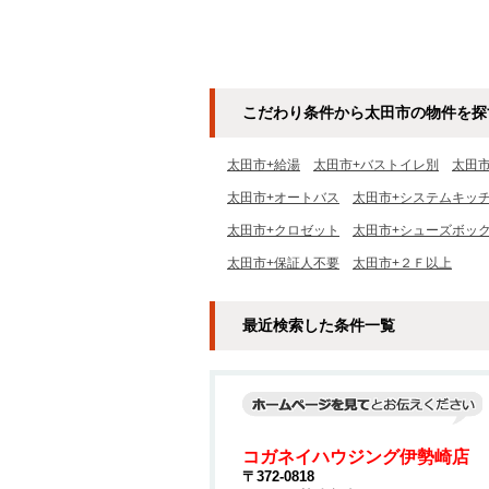
こだわり条件から太田市の物件を探
太田市+給湯
太田市+バストイレ別
太田
太田市+オートバス
太田市+システムキッ
太田市+クロゼット
太田市+シューズボッ
太田市+保証人不要
太田市+２Ｆ以上
最近検索した条件一覧
コガネイハウジング伊勢崎店
〒372-0818