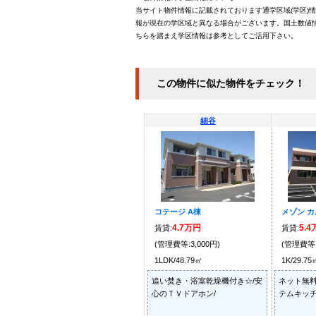
当サイト物件情報に記載されております通学区域(学区)
報が現在の学区域と異なる場合がございます。国土数値情
ちらを踏まえ学区情報は参考としてご活用下さい。
この物件に似た物件をチェック！
細谷
コテージ A棟
メゾン 
4.7万円
5.
賃貸:
賃貸:
(管理費等:3,000円)
(管理費等:
1LDK/48.79㎡
1K/29.75
追い焚き・浴室乾燥機付き☆/安
ネット無料
心のＴＶドアホン/
テムキッチ