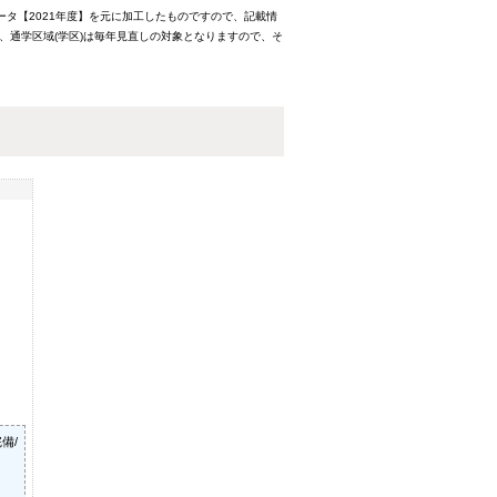
ータ【2021年度】を元に加工したものですので、記載情
、通学区域(学区)は毎年見直しの対象となりますので、そ
備/