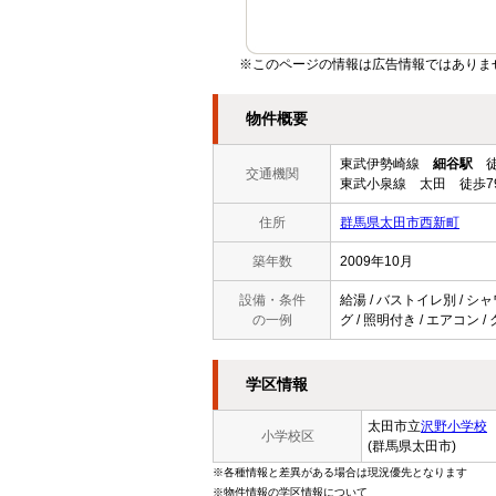
※このページの情報は広告情報ではありま
物件概要
東武伊勢崎線
細谷駅
徒
交通機関
東武小泉線 太田 徒歩7
住所
群馬県太田市西新町
築年数
2009年10月
設備・条件
給湯 / バストイレ別 / シャ
の一例
グ / 照明付き / エアコン 
学区情報
太田市立
沢野小学校
小学校区
(群馬県太田市)
※各種情報と差異がある場合は現況優先となります
※物件情報の学区情報について