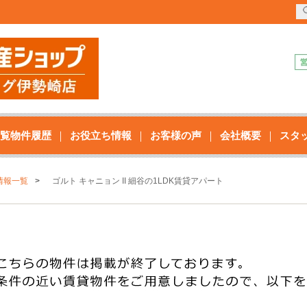
覧物件履歴
お役立ち情報
お客様の声
会社概要
スタ
情報一覧
ゴルト キャニョン II 細谷の1LDK賃貸アパート