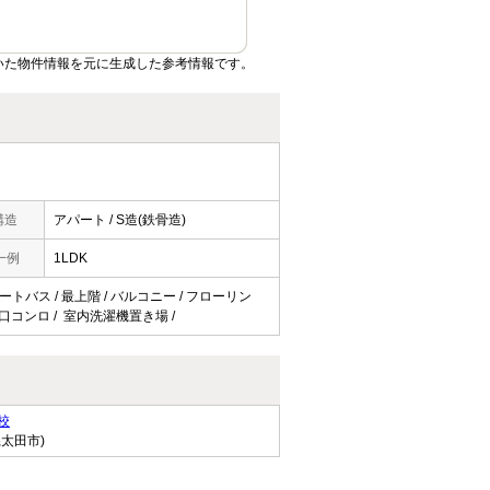
いた物件情報を元に生成した参考情報です。
構造
アパート / S造(鉄骨造)
一例
1LDK
オートバス / 最上階 / バルコニー / フローリン
/ 2口コンロ / 室内洗濯機置き場 /
校
県太田市)