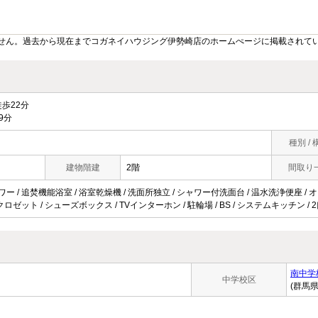
せん。過去から現在までコガネイハウジング伊勢崎店のホームぺージに掲載されて
歩22分
9分
種別 / 
建物階建
2階
間取り
ワー / 追焚機能浴室 / 浴室乾燥機 / 洗面所独立 / シャワー付洗面台 / 温水洗浄便座 / 
/ クロゼット / シューズボックス / TVインターホン / 駐輪場 / BS / システムキッチン 
南中学
中学校区
(群馬