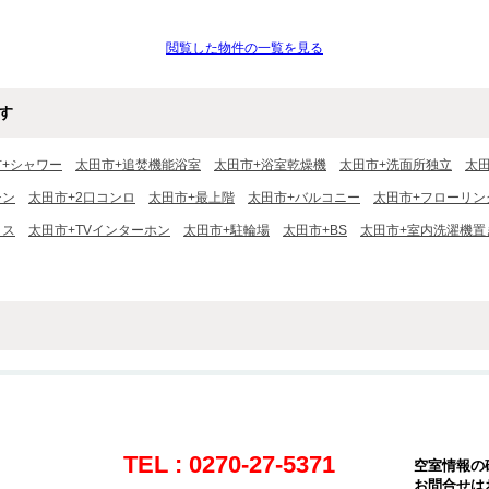
閲覧した物件の一覧を見る
す
市+シャワー
太田市+追焚機能浴室
太田市+浴室乾燥機
太田市+洗面所独立
太
チン
太田市+2口コンロ
太田市+最上階
太田市+バルコニー
太田市+フローリン
クス
太田市+TVインターホン
太田市+駐輪場
太田市+BS
太田市+室内洗濯機置
TEL : 0270-27-5371
空室情報の
お問合せは