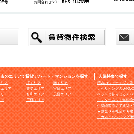
DE号
11476355
お問合わせNO：
崎市のエリアで賃貸アパート・マンションを探す
人気特集で探す
エリア
境エリア
南エリア
積水のシャーメゾン賃
まエリア
豊受エリア
宮郷エリア
大和リビングのD-RO
エリア
名和エリア
茂呂エリア
ペットと暮らせるアパ
リア
三郷エリア
インターネット無料物
伊勢崎市周辺で新築・
★敷金０＆礼金０★物
コガネイハウジング伊