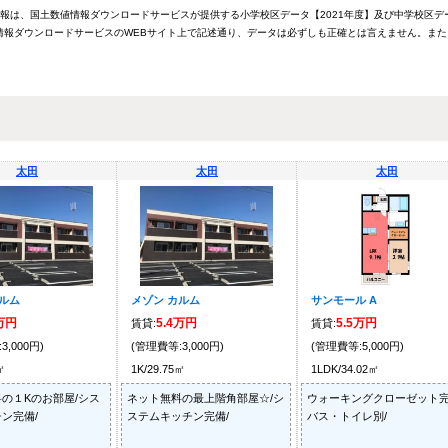
情報は、国土数値情報ダウンロードサービスが提供する小学校区データ【2021年度】及び中学校区デ
報ダウンロードサービスのWEBサイト上で記述通り、データは必ずしも正確とは言えません。また
太田
太田
太田
カルム
メゾン カルム
サンモール A
4万円
5.4万円
5.5万円
賃貸:
賃貸:
3,000円)
(管理費等:3,000円)
(管理費等:5,000円)
㎡
1K/29.75㎡
1LDK/34.02㎡
の１Kのお部屋/シス
ネット無料の最上階角部屋☆/シ
ウォーキングクローゼット完
ン完備/
ステムキッチン完備/
バス・トイレ別/