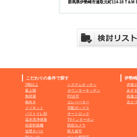
群馬県伊勢崎市連取元町114-18 T＆M 
こだわりの条件で探す
伊勢
2階以上
システムキッチン
赤堀
最上階
カウンターキッチン
あず
角部屋
P2台可
殖蓮
南向き
エレベーター
北エ
メゾネット
宅配ボックス
バストイレ別
オートロック
温水洗浄便座
TVインターホン
浴室乾燥機
防犯カメラ
追焚きバス
即入居可