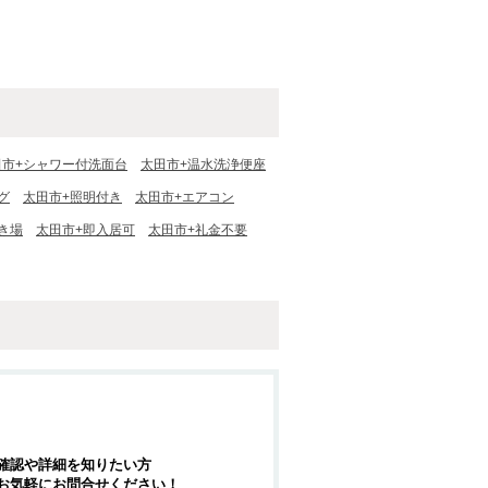
田市+シャワー付洗面台
太田市+温水洗浄便座
グ
太田市+照明付き
太田市+エアコン
き場
太田市+即入居可
太田市+礼金不要
確認や詳細を知りたい方
お気軽にお問合せください！