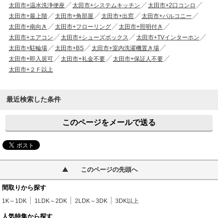
太田市+温水洗浄便座
太田市+システムキッチン
太田市+2口コンロ
太田市+最上階
太田市+角部屋
太田市+出窓
太田市+バルコニー
太田市+南向き
太田市+フローリング
太田市+照明付き
太田市+エアコン
太田市+シューズボックス
太田市+TVインターホン
太田市+駐輪場
太田市+BS
太田市+室内洗濯機置き場
太田市+即入居可
太田市+礼金不要
太田市+保証人不要
太田市+２Ｆ以上
最近検索した条件
このページをメールで送る
このページの先頭へ
間取りから探す
1K～1DK
1LDK～2DK
2LDK～3DK
3DK以上
人気特集から探す