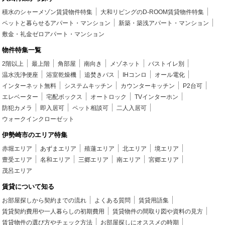
積水のシャーメゾン賃貸物件特集
大和リビングのD-ROOM賃貸物件特集
ペットと暮らせるアパート・マンション
新築・築浅アパート・マンション
敷金・礼金ゼロアパート・マンション
物件特集一覧
2階以上
最上階
角部屋
南向き
メゾネット
バストイレ別
温水洗浄便座
浴室乾燥機
追焚きバス
IHコンロ
オール電化
インターネット無料
システムキッチン
カウンターキッチン
P2台可
エレベーター
宅配ボックス
オートロック
TVインターホン
防犯カメラ
即入居可
ペット相談可
二人入居可
ウォークインクローゼット
伊勢崎市のエリア特集
赤堀エリア
あずまエリア
殖蓮エリア
北エリア
境エリア
豊受エリア
名和エリア
三郷エリア
南エリア
宮郷エリア
茂呂エリア
賃貸について知る
お部屋探しから契約までの流れ
よくある質問
賃貸用語集
賃貸契約費用や一人暮らしの初期費用
賃貸物件の間取り図や資料の見方
賃貸物件の選び方やチェック方法
お部屋探しにオススメの時期