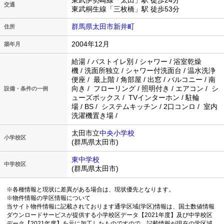
東武伊勢崎線「太田」駅 徒歩24分
交通
東武桐生線「三枚橋」駅 徒歩53分
群馬県太田市新井町
住所
2004年12月
築年月
給湯 / バストイレ別 / シャワー / 浴室乾燥
機 / 洗面所独立 / シャワー付洗面台 / 温水洗浄
便座 / 最上階 / 角部屋 / 出窓 / バルコニー / 南
向き / フローリング / 照明付き / エアコン / シ
設備・条件の一例
ューズボックス / TVインターホン / 駐輪
場 / BS / システムキッチン / 2口コンロ / 室内
洗濯機置き場 /
太田市立
中央小学校
小学校区
(群馬県太田市)
東中学校
中学校区
(群馬県太田市)
※各種情報と現状に差異がある場合は、現状優先となります。
※物件情報の学区情報について
当サイト物件情報に記載されております通学区域(学区)情報は、国土数値情報
ダウンロードサービスが提供する小学校区データ【2021年度】及び中学校区
データ【2021年度】を元に加工したものですので、記載情報が現在の学区域