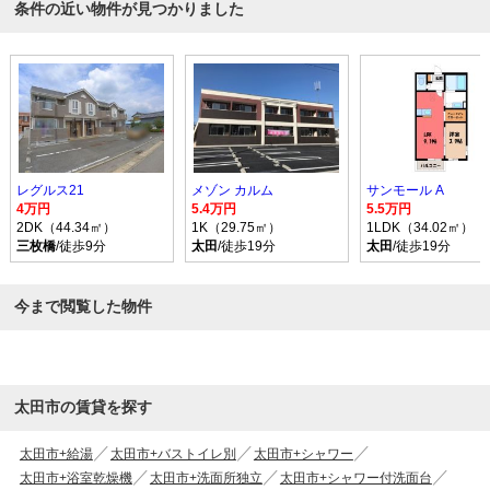
条件の近い物件が見つかりました
レグルス21
メゾン カルム
サンモール A
4万円
5.4万円
5.5万円
2DK（44.34㎡）
1K（29.75㎡）
1LDK（34.02㎡）
三枚橋
/徒歩9分
太田
/徒歩19分
太田
/徒歩19分
今まで閲覧した物件
太田市の賃貸を探す
太田市+給湯
太田市+バストイレ別
太田市+シャワー
太田市+浴室乾燥機
太田市+洗面所独立
太田市+シャワー付洗面台