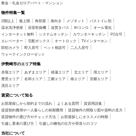
敷金・礼金ゼロアパート・マンション
物件特集一覧
2階以上
最上階
角部屋
南向き
メゾネット
バストイレ別
温水洗浄便座
浴室乾燥機
追焚きバス
IHコンロ
オール電化
インターネット無料
システムキッチン
カウンターキッチン
P2台可
エレベーター
宅配ボックス
オートロック
TVインターホン
防犯カメラ
即入居可
ペット相談可
二人入居可
ウォークインクローゼット
伊勢崎市のエリア特集
赤堀エリア
あずまエリア
殖蓮エリア
北エリア
境エリア
豊受エリア
名和エリア
三郷エリア
南エリア
宮郷エリア
茂呂エリア
賃貸について知る
お部屋探しから契約までの流れ
よくある質問
賃貸用語集
賃貸契約費用や一人暮らしの初期費用
賃貸物件の間取り図や資料の見方
賃貸物件の選び方やチェック方法
お部屋探しにオススメの時期
引越し業者の選び方
引越しの梱包の仕方や荷造りのコツ
当社について