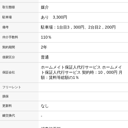
媒介
取引態様
あり 3,300円
駐車場
駐車場：1台目3，300円、2台目2，200円
備考
110％
仲介手数料
2年
契約期間
普通
借家区分
ホームメイト保証人代行サービス ホームメイ
ト保証人代行サービス 契約時：10，000円 月
保証会社
額：賃料等総額の1％
フリーレント
損保
なし
更新料
-
鍵交換代