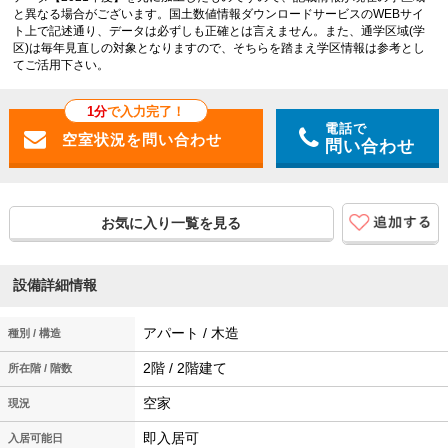
と異なる場合がございます。国土数値情報ダウンロードサービスのWEBサイ
ト上で記述通り、データは必ずしも正確とは言えません。また、通学区域(学
区)は毎年見直しの対象となりますので、そちらを踏まえ学区情報は参考とし
てご活用下さい。
1分
で入力完了！
電話で
問い合わせ
お気に入り一覧を見る
設備詳細情報
アパート / 木造
種別 / 構造
2階 / 2階建て
所在階 / 階数
空家
現況
即入居可
入居可能日