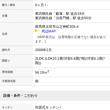
0ヶ月 / -
敷引 / 償却
東武桐生線「藪塚」駅 徒歩19分
交通
東武桐生線「治良門橋」駅 徒歩50分
群馬県太田市山之神町205-4
周辺MAP
住所
（MAP表示は、位置情報が正確でない場合があり
ます。)
2008年2月
築年月
2LDK (LDK10.1畳/洋室6.6畳(*階)/洋室6.1畳(*
間取り
階))
2
56.19ｍ
専有面積
南
主要採光面
設備・条件・こだわり
対面式キッチン /
キッチン