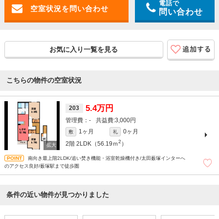
電話で
問い合わせ
お気に入り一覧を見る
こちらの物件の空室状況
5.4万円
203
-
3,000円
1ヶ月
0ヶ月
敷
礼
2
2階
2LDK（56.19ｍ
）
南向き最上階2LDK/追い焚き機能・浴室乾燥機付き/太田薮塚インターへ
のアクセス良好/薮塚駅まで徒歩圏
条件の近い物件が見つかりました