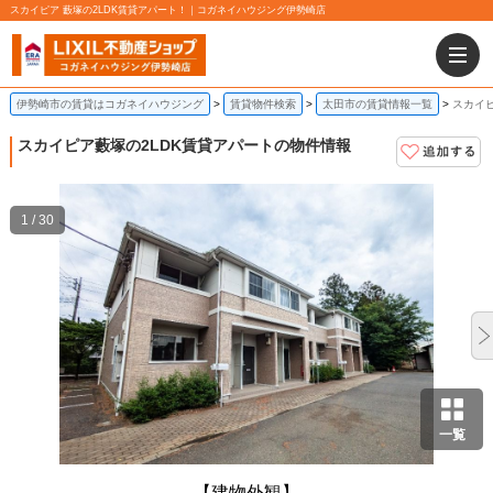
スカイピア 藪塚の2LDK賃貸アパート！｜コガネイハウジング伊勢崎店
伊勢崎市の賃貸はコガネイハウジング
賃貸物件検索
太田市の賃貸情報一覧
スカイピ
スカイピア
藪塚の2LDK賃貸アパートの物件情報
1 / 30
一覧
【建物外観】