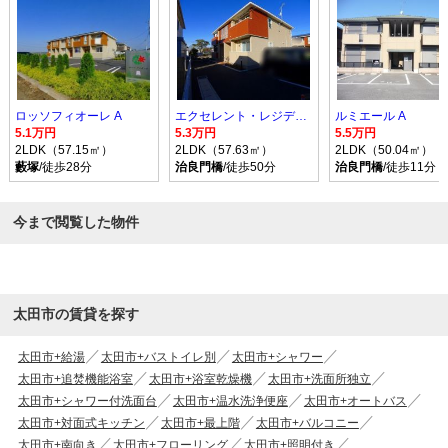
ロッソフィオーレ A
エクセレント・レジデンス A
ルミエール A
5.1万円
5.3万円
5.5万円
2LDK（57.15㎡）
2LDK（57.63㎡）
2LDK（50.04㎡）
藪塚
/徒歩28分
治良門橋
/徒歩50分
治良門橋
/徒歩11分
今まで閲覧した物件
太田市の賃貸を探す
太田市+給湯
太田市+バストイレ別
太田市+シャワー
太田市+追焚機能浴室
太田市+浴室乾燥機
太田市+洗面所独立
太田市+シャワー付洗面台
太田市+温水洗浄便座
太田市+オートバス
太田市+対面式キッチン
太田市+最上階
太田市+バルコニー
太田市+南向き
太田市+フローリング
太田市+照明付き