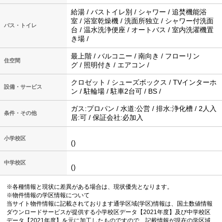
給湯 / バストイレ別 / シャワー / 追焚機能浴
室 / 浴室乾燥機 / 洗面所独立 / シャワー付洗面
バス・トイレ
台 / 温水洗浄便座 / オートバス / 室内洗濯機置
き場 /
最上階 / バルコニー / 南向き / フローリン
住空間
グ / 照明付き / エアコン /
クロゼット / シューズボックス / TVインターホ
設備・サービス
ン / 駐輪場 / 駐車2台可 / BS /
ガス:プロパン / 水道:公営 / 排水:浄化槽 / 2人入
条件・その他
居:可 / 保証会社:必加入
小学校区
()
中学校区
()
※各種情報と現状に差異がある場合は、現状優先となります。
※物件情報の学区情報について
当サイト物件情報に記載されております通学区域(学区)情報は、国土数値情報
ダウンロードサービスが提供する小学校区データ【2021年度】及び中学校区
データ【2021年度】を元に加工したものですので、記載情報が現在の学区域