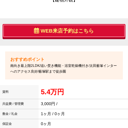
WEB来店予約はこちら
南向き最上階2LDK/追い焚き機能・浴室乾燥機付き/太田薮塚インター
へのアクセス良好/薮塚駅まで徒歩圏
5.4万円
賃料
3,000円 /
共益費 / 管理費
1ヶ月 / 0ヶ月
敷金 / 礼金
0ヶ月
保証金