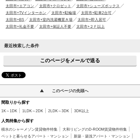
太田市+エアコン
太田市+クロゼット
太田市+シューズボックス
太田市+TVインターホン
太田市+駐輪場
太田市+駐車2台可
太田市+BS
太田市+室内洗濯機置き場
太田市+即入居可
太田市+礼金不要
太田市+保証人不要
太田市+２Ｆ以上
最近検索した条件
このページをメールで送る
このページの先頭へ
間取りから探す
1K～1DK
1LDK～2DK
2LDK～3DK
3DK以上
人気特集から探す
積水のシャーメゾン賃貸物件特集
大和リビングのD-ROOM賃貸物件特集
ペットと暮らせるアパート・マンション
新築・築浅アパート・マンション