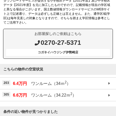
ダウンロードサービスが提供する小学校区データ【2021年度】及び中学校区
データ【2021年度】を元に加工したものですので、記載情報が現在の学区域
と異なる場合がございます。国土数値情報ダウンロードサービスのWEBサイ
ト上で記述通り、データは必ずしも正確とは言えません。また、通学区域(学
区)は毎年見直しの対象となりますので、そちらを踏まえ学区情報は参考とし
てご活用下さい。
お部屋探しのご依頼はこちら
0270-27-5371
コガネイハウジング伊勢崎店
こちらの物件の空室状況
2
203
6.4万円
ワンルーム（34ｍ
）
2
305
6.6万円
ワンルーム（34.22ｍ
）
条件の近い物件が見つかりました