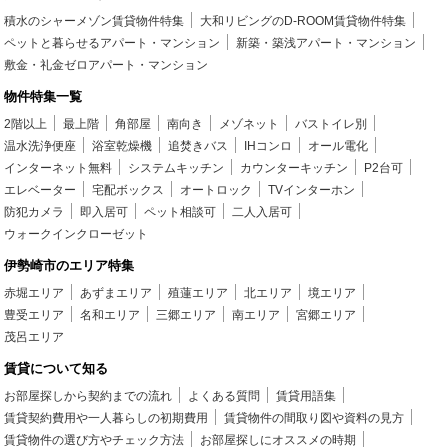
積水のシャーメゾン賃貸物件特集
大和リビングのD-ROOM賃貸物件特集
ペットと暮らせるアパート・マンション
新築・築浅アパート・マンション
敷金・礼金ゼロアパート・マンション
物件特集一覧
2階以上
最上階
角部屋
南向き
メゾネット
バストイレ別
温水洗浄便座
浴室乾燥機
追焚きバス
IHコンロ
オール電化
インターネット無料
システムキッチン
カウンターキッチン
P2台可
エレベーター
宅配ボックス
オートロック
TVインターホン
防犯カメラ
即入居可
ペット相談可
二人入居可
ウォークインクローゼット
伊勢崎市のエリア特集
赤堀エリア
あずまエリア
殖蓮エリア
北エリア
境エリア
豊受エリア
名和エリア
三郷エリア
南エリア
宮郷エリア
茂呂エリア
賃貸について知る
お部屋探しから契約までの流れ
よくある質問
賃貸用語集
賃貸契約費用や一人暮らしの初期費用
賃貸物件の間取り図や資料の見方
賃貸物件の選び方やチェック方法
お部屋探しにオススメの時期