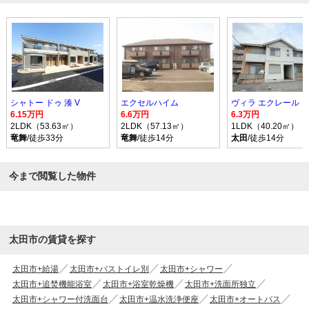
シャトー ドゥ 湊 V
エクセルハイム
ヴィラ エクレール
6.15万円
6.6万円
6.3万円
2LDK（53.63㎡）
2LDK（57.13㎡）
1LDK（40.20㎡）
竜舞
/徒歩33分
竜舞
/徒歩14分
太田
/徒歩14分
今まで閲覧した物件
太田市の賃貸を探す
太田市+給湯
太田市+バストイレ別
太田市+シャワー
太田市+追焚機能浴室
太田市+浴室乾燥機
太田市+洗面所独立
太田市+シャワー付洗面台
太田市+温水洗浄便座
太田市+オートバス