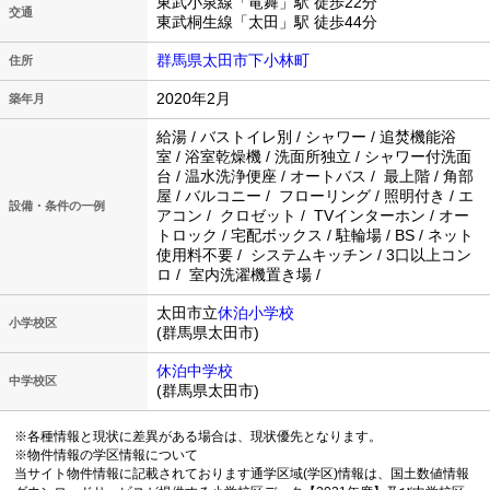
東武小泉線「竜舞」駅 徒歩22分
交通
東武桐生線「太田」駅 徒歩44分
群馬県太田市下小林町
住所
2020年2月
築年月
給湯 / バストイレ別 / シャワー / 追焚機能浴
室 / 浴室乾燥機 / 洗面所独立 / シャワー付洗面
台 / 温水洗浄便座 / オートバス / 最上階 / 角部
屋 / バルコニー / フローリング / 照明付き / エ
設備・条件の一例
アコン / クロゼット / TVインターホン / オー
トロック / 宅配ボックス / 駐輪場 / BS / ネット
使用料不要 / システムキッチン / 3口以上コン
ロ / 室内洗濯機置き場 /
太田市立
休泊小学校
小学校区
(群馬県太田市)
休泊中学校
中学校区
(群馬県太田市)
※各種情報と現状に差異がある場合は、現状優先となります。
※物件情報の学区情報について
当サイト物件情報に記載されております通学区域(学区)情報は、国土数値情報