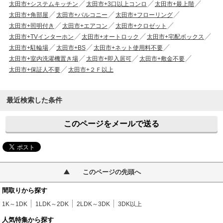
太田市+システムキッチン
太田市+3口以上コンロ
太田市+最上階
太田市+角部屋
太田市+バルコニー
太田市+フローリング
太田市+照明付き
太田市+エアコン
太田市+クロゼット
太田市+TVインターホン
太田市+オートロック
太田市+宅配ボックス
太田市+駐輪場
太田市+BS
太田市+ネット使用料不要
太田市+室内洗濯機置き場
太田市+即入居可
太田市+敷金不要
太田市+保証人不要
太田市+２Ｆ以上
最近検索した条件
このページをメールで送る
このページの先頭へ
間取りから探す
1K～1DK
1LDK～2DK
2LDK～3DK
3DK以上
人気特集から探す