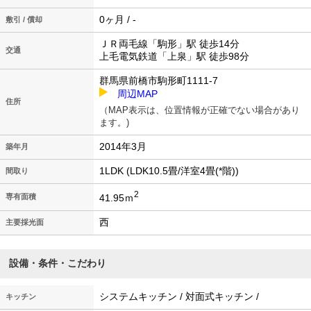
0ヶ月 / -
敷引 / 償却
ＪＲ両毛線「駒形」駅 徒歩14分
交通
上毛電気鉄道「上泉」駅 徒歩98分
群馬県前橋市駒形町1111-7
周辺MAP
住所
（MAP表示は、位置情報が正確でない場合があり
ます。)
2014年3月
築年月
1LDK (LDK10.5畳/洋室4畳(*階))
間取り
2
41.95ｍ
専有面積
西
主要採光面
設備・条件・こだわり
システムキッチン / 対面式キッチン /
キッチン