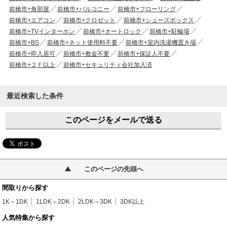
前橋市+角部屋
前橋市+バルコニー
前橋市+フローリング
前橋市+エアコン
前橋市+クロゼット
前橋市+シューズボックス
前橋市+TVインターホン
前橋市+オートロック
前橋市+駐輪場
前橋市+BS
前橋市+ネット使用料不要
前橋市+室内洗濯機置き場
前橋市+即入居可
前橋市+敷金不要
前橋市+保証人不要
前橋市+２Ｆ以上
前橋市+セキュリティ会社加入済
最近検索した条件
このページをメールで送る
このページの先頭へ
間取りから探す
1K～1DK
1LDK～2DK
2LDK～3DK
3DK以上
人気特集から探す