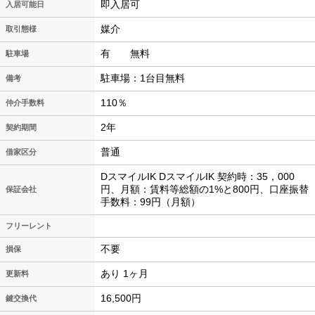
即入居可
入居可能日
媒介
取引態様
有 無料
駐車場
駐車場：1台目無料
備考
110％
仲介手数料
2年
契約期間
普通
借家区分
DスマイルIK DスマイルIK 契約時：35，000
円、月額：賃料等総額の1%と800円、口座振替
保証会社
手数料：99円（月額）
フリーレント
不要
損保
あり 1ヶ月
更新料
16,500円
鍵交換代