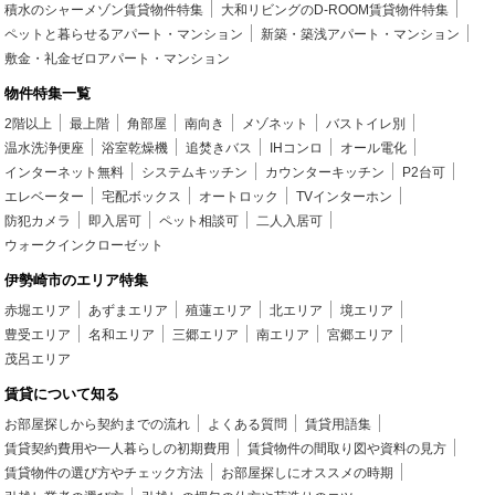
積水のシャーメゾン賃貸物件特集
大和リビングのD-ROOM賃貸物件特集
ペットと暮らせるアパート・マンション
新築・築浅アパート・マンション
敷金・礼金ゼロアパート・マンション
物件特集一覧
2階以上
最上階
角部屋
南向き
メゾネット
バストイレ別
温水洗浄便座
浴室乾燥機
追焚きバス
IHコンロ
オール電化
インターネット無料
システムキッチン
カウンターキッチン
P2台可
エレベーター
宅配ボックス
オートロック
TVインターホン
防犯カメラ
即入居可
ペット相談可
二人入居可
ウォークインクローゼット
伊勢崎市のエリア特集
赤堀エリア
あずまエリア
殖蓮エリア
北エリア
境エリア
豊受エリア
名和エリア
三郷エリア
南エリア
宮郷エリア
茂呂エリア
賃貸について知る
お部屋探しから契約までの流れ
よくある質問
賃貸用語集
賃貸契約費用や一人暮らしの初期費用
賃貸物件の間取り図や資料の見方
賃貸物件の選び方やチェック方法
お部屋探しにオススメの時期