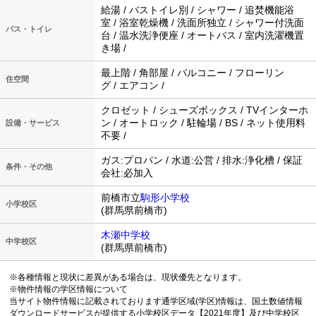
給湯 / バストイレ別 / シャワー / 追焚機能浴
室 / 浴室乾燥機 / 洗面所独立 / シャワー付洗面
バス・トイレ
台 / 温水洗浄便座 / オートバス / 室内洗濯機置
き場 /
最上階 / 角部屋 / バルコニー / フローリン
住空間
グ / エアコン /
クロゼット / シューズボックス / TVインターホ
ン / オートロック / 駐輪場 / BS / ネット使用料
設備・サービス
不要 /
ガス:プロパン / 水道:公営 / 排水:浄化槽 / 保証
条件・その他
会社:必加入
前橋市立
駒形小学校
小学校区
(群馬県前橋市)
木瀬中学校
中学校区
(群馬県前橋市)
※各種情報と現状に差異がある場合は、現状優先となります。
※物件情報の学区情報について
当サイト物件情報に記載されております通学区域(学区)情報は、国土数値情報
ダウンロードサービスが提供する小学校区データ【2021年度】及び中学校区