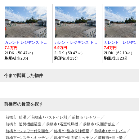
カレント レジデンス 下増田 II
カレント レジデンス 下増田 II
7.1万円
6.9万円
7.4万円
2LDK（50.47㎡）
2LDK（50.47㎡）
2LDK（62.10㎡）
駒形
/徒歩23分
駒形
/徒歩23分
駒形
/徒歩23分
今まで閲覧した物件
前橋市の賃貸を探す
前橋市+給湯
前橋市+バストイレ別
前橋市+シャワー
前橋市+追焚機能浴室
前橋市+浴室乾燥機
前橋市+洗面所独立
前橋市+シャワー付洗面台
前橋市+温水洗浄便座
前橋市+オートバス
前橋市+システムキッチン
前橋市+対面式キッチン
前橋市+最上階