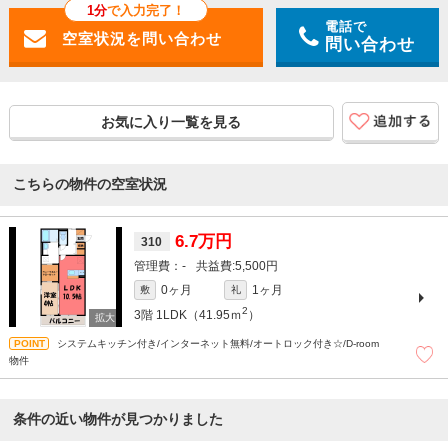
1分
で入力完了！
電話で
問い合わせ
お気に入り一覧を見る
こちらの物件の空室状況
6.7万円
310
-
5,500円
0ヶ月
1ヶ月
敷
礼
2
3階
1LDK（41.95ｍ
）
システムキッチン付き/インターネット無料/オートロック付き☆/D-room
物件
条件の近い物件が見つかりました