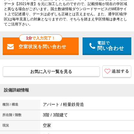
データ【2021年度】を元に加工したものですので、記載情報が現在の学区域
と異なる場合がございます。国土数値情報ダウンロードサービスのWEBサイ
ト上で記述通り、データは必ずしも正確とは言えません。また、通学区域(学
区)は毎年見直しの対象となりますので、そちらを踏まえ学区情報は参考とし
てご活用下さい。
1分
で入力完了！
電話で
問い合わせ
お気に入り一覧を見る
設備詳細情報
アパート / 軽量鉄骨造
種別 / 構造
3階 / 3階建て
所在階 / 階数
空家
現況