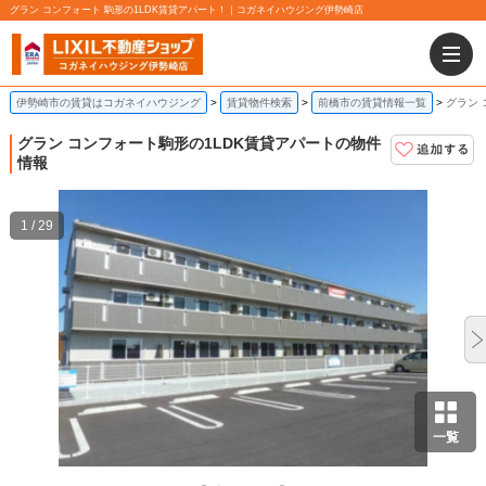
グラン コンフォート 駒形の1LDK賃貸アパート！｜コガネイハウジング伊勢崎店
伊勢崎市の賃貸はコガネイハウジング
賃貸物件検索
前橋市の賃貸情報一覧
グラン 
グラン コンフォート
駒形の1LDK賃貸アパートの物件
情報
1 / 29
一覧