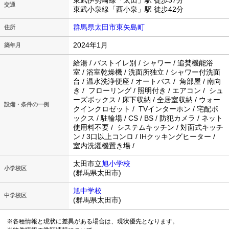
東武伊勢崎線「太田」駅 徒歩37分
交通
東武小泉線「西小泉」駅 徒歩42分
群馬県太田市東矢島町
住所
2024年1月
築年月
給湯 / バストイレ別 / シャワー / 追焚機能浴
室 / 浴室乾燥機 / 洗面所独立 / シャワー付洗面
台 / 温水洗浄便座 / オートバス / 角部屋 / 南向
き / フローリング / 照明付き / エアコン / シュ
ーズボックス / 床下収納 / 全居室収納 / ウォー
設備・条件の一例
クインクロゼット / TVインターホン / 宅配ボ
ックス / 駐輪場 / CS / BS / 防犯カメラ / ネット
使用料不要 / システムキッチン / 対面式キッチ
ン / 3口以上コンロ / IHクッキングヒーター /
室内洗濯機置き場 /
太田市立
旭小学校
小学校区
(群馬県太田市)
旭中学校
中学校区
(群馬県太田市)
※各種情報と現状に差異がある場合は、現状優先となります。