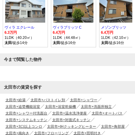
ヴィラ エクレール
ヴィラブリッツ C
メゾンブリッツ
6.3万円
6.4万円
6.4万円
1LDK（40.20㎡）
1LDK（44.48㎡）
1LDK（42.10㎡）
太田
/徒歩14分
太田
/徒歩16分
太田
/徒歩16分
今まで閲覧した物件
太田市の賃貸を探す
太田市+給湯
太田市+バストイレ別
太田市+シャワー
太田市+追焚機能浴室
太田市+浴室乾燥機
太田市+洗面所独立
太田市+シャワー付洗面台
太田市+温水洗浄便座
太田市+オートバス
太田市+システムキッチン
太田市+対面式キッチン
太田市+3口以上コンロ
太田市+IHクッキングヒーター
太田市+角部屋
太田市+南向き
太田市+フローリング
太田市+照明付き