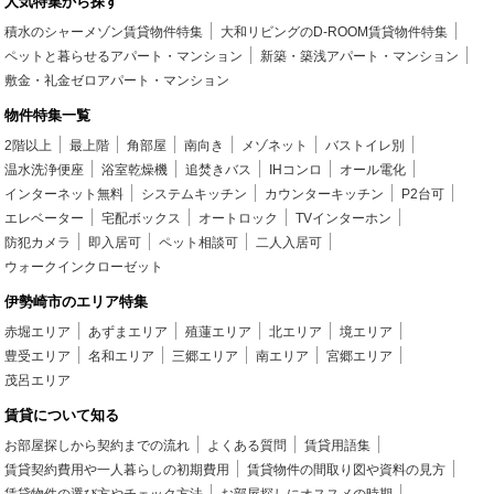
人気特集から探す
積水のシャーメゾン賃貸物件特集
大和リビングのD-ROOM賃貸物件特集
ペットと暮らせるアパート・マンション
新築・築浅アパート・マンション
敷金・礼金ゼロアパート・マンション
物件特集一覧
2階以上
最上階
角部屋
南向き
メゾネット
バストイレ別
温水洗浄便座
浴室乾燥機
追焚きバス
IHコンロ
オール電化
インターネット無料
システムキッチン
カウンターキッチン
P2台可
エレベーター
宅配ボックス
オートロック
TVインターホン
防犯カメラ
即入居可
ペット相談可
二人入居可
ウォークインクローゼット
伊勢崎市のエリア特集
赤堀エリア
あずまエリア
殖蓮エリア
北エリア
境エリア
豊受エリア
名和エリア
三郷エリア
南エリア
宮郷エリア
茂呂エリア
賃貸について知る
お部屋探しから契約までの流れ
よくある質問
賃貸用語集
賃貸契約費用や一人暮らしの初期費用
賃貸物件の間取り図や資料の見方