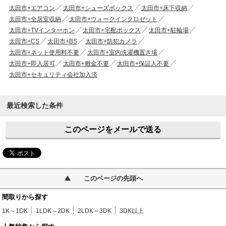
太田市+エアコン
太田市+シューズボックス
太田市+床下収納
太田市+全居室収納
太田市+ウォークインクロゼット
太田市+TVインターホン
太田市+宅配ボックス
太田市+駐輪場
太田市+CS
太田市+BS
太田市+防犯カメラ
太田市+ネット使用料不要
太田市+室内洗濯機置き場
太田市+即入居可
太田市+敷金不要
太田市+保証人不要
太田市+セキュリティ会社加入済
最近検索した条件
このページをメールで送る
このページの先頭へ
間取りから探す
1K～1DK
1LDK～2DK
2LDK～3DK
3DK以上