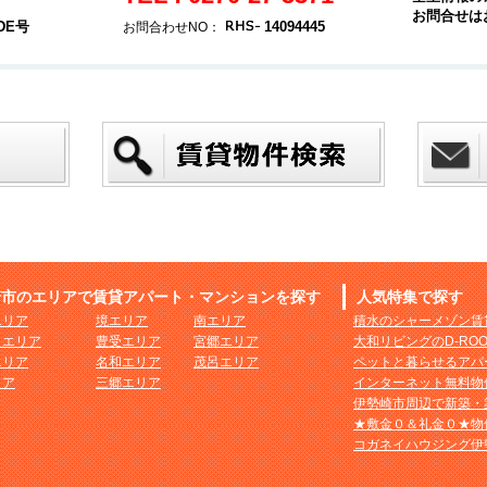
お問合せは
DE号
14094445
お問合わせNO：
崎市のエリアで賃貸アパート・マンションを探す
人気特集で探す
エリア
境エリア
南エリア
積水のシャーメゾン賃
まエリア
豊受エリア
宮郷エリア
大和リビングのD-RO
エリア
名和エリア
茂呂エリア
ペットと暮らせるアパ
リア
三郷エリア
インターネット無料物
伊勢崎市周辺で新築・
★敷金０＆礼金０★物
コガネイハウジング伊