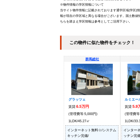
※物件情報の学区情報について
当サイト物件情報に記載されております通学区域(学区)
報が現在の学区域と異なる場合がございます。国土数値情
ちらを踏まえ学区情報は参考としてご活用下さい。
この物件に似た物件をチェック！
群馬総社
グラッツェ
ルミエール
6.5万円
5.
賃貸:
賃貸:
(管理費等:5,000円)
(管理費等:
1LDK/45.27㎡
1LDK/33
インターネット無料☆/システム
インターネ
キッチン完備/
ッチン完備