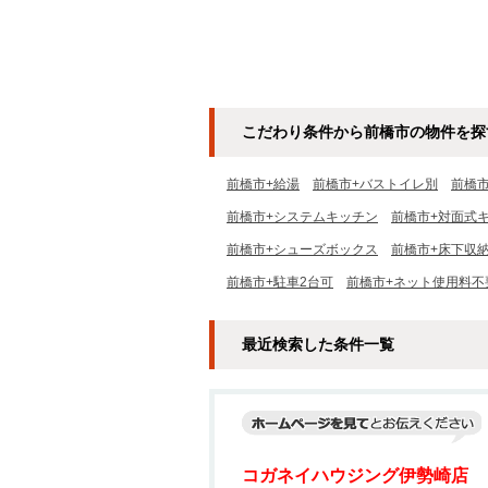
こだわり条件から前橋市の物件を探
前橋市+給湯
前橋市+バストイレ別
前橋
前橋市+システムキッチン
前橋市+対面式
前橋市+シューズボックス
前橋市+床下収
前橋市+駐車2台可
前橋市+ネット使用料不
最近検索した条件一覧
コガネイハウジング伊勢崎店