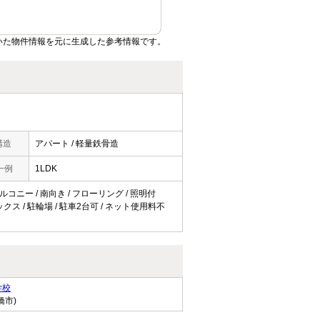
いた物件情報を元に生成した参考情報です。
構造
アパート / 軽量鉄骨造
一例
1LDK
ルコニー / 南向き / フローリング / 照明付
クス / 駐輪場 / 駐車2台可 / ネット使用料不
学校
橋市)