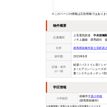
※このページの情報は広告情報ではありま
物件概要
上毛電気鉄道
中央前橋
交通機関
ＪＲ上越線 群馬総社 徒
住所
群馬県前橋市富士見町原
築年数
2015年6月
給湯 / バストイレ別 / シャ
設備・条件
き / エアコン / シューズ
の一例
要 / システムキッチン / 
学区情報
前橋市立
原小学校
小学校区
(群馬県前橋市)
※各種情報と差異がある場合は現況優先となります