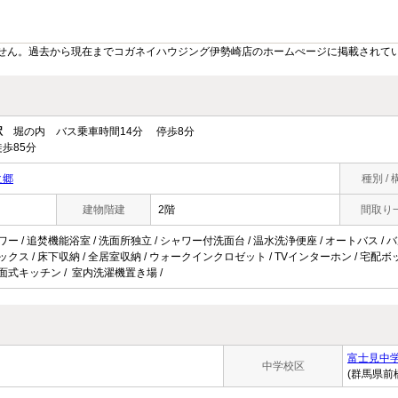
せん。過去から現在までコガネイハウジング伊勢崎店のホームぺージに掲載されて
駅
堀の内 バス乗車時間14分 停歩8分
歩85分
之郷
種別 / 
建物階建
2階
間取り
ワー / 追焚機能浴室 / 洗面所独立 / シャワー付洗面台 / 温水洗浄便座 / オートバス / バ
ボックス / 床下収納 / 全居室収納 / ウォークインクロゼット / TVインターホン / 宅配ボッ
対面式キッチン / 室内洗濯機置き場 /
富士見中
中学校区
(群馬県前