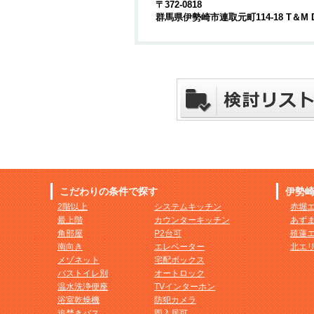
〒372-0818
群馬県伊勢崎市連取元町114-18 T＆M 
こだわりの条件で探す
伊勢
2階以上
システムキッチン
赤堀
最上階
カウンターキッチン
あず
角部屋
P2台可
殖蓮
南向き
エレベーター
北エ
メゾネット
宅配ボックス
バストイレ別
オートロック
温水洗浄便座
TVインターホン
浴室乾燥機
防犯カメラ
追焚きバス
即入居可