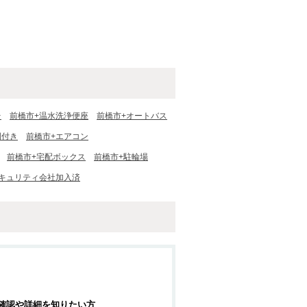
台
前橋市+温水洗浄便座
前橋市+オートバス
明付き
前橋市+エアコン
前橋市+宅配ボックス
前橋市+駐輪場
セキュリティ会社加入済
確認や詳細を知りたい方