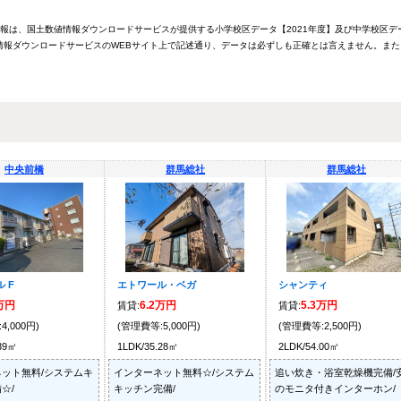
情報は、国土数値情報ダウンロードサービスが提供する小学校区データ【2021年度】及び中学校区デ
報ダウンロードサービスのWEBサイト上で記述通り、データは必ずしも正確とは言えません。また
中央前橋
群馬総社
群馬総社
 F
エトワール・ベガ
シャンティ
9万円
6.2万円
5.3万円
賃貸:
賃貸:
4,000円)
(管理費等:5,000円)
(管理費等:2,500円)
.39㎡
1LDK/35.28㎡
2LDK/54.00㎡
ット無料/システムキ
インターネット無料☆/システム
追い炊き・浴室乾燥機完備/
☆/
キッチン完備/
のモニタ付きインターホン/