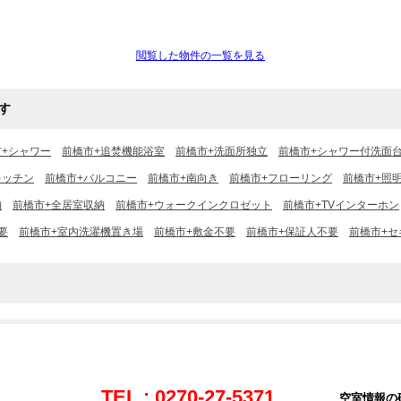
閲覧した物件の一覧を見る
す
市+シャワー
前橋市+追焚機能浴室
前橋市+洗面所独立
前橋市+シャワー付洗面
キッチン
前橋市+バルコニー
前橋市+南向き
前橋市+フローリング
前橋市+照
納
前橋市+全居室収納
前橋市+ウォークインクロゼット
前橋市+TVインターホン
要
前橋市+室内洗濯機置き場
前橋市+敷金不要
前橋市+保証人不要
前橋市+
TEL : 0270-27-5371
空室情報の