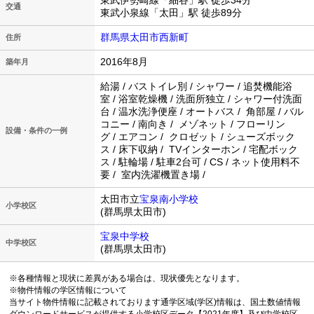
東武伊勢崎線「細谷」駅 徒歩34分
交通
東武小泉線「太田」駅 徒歩89分
群馬県太田市西新町
住所
2016年8月
築年月
給湯 / バストイレ別 / シャワー / 追焚機能浴
室 / 浴室乾燥機 / 洗面所独立 / シャワー付洗面
台 / 温水洗浄便座 / オートバス / 角部屋 / バル
コニー / 南向き / メゾネット / フローリン
設備・条件の一例
グ / エアコン / クロゼット / シューズボック
ス / 床下収納 / TVインターホン / 宅配ボック
ス / 駐輪場 / 駐車2台可 / CS / ネット使用料不
要 / 室内洗濯機置き場 /
太田市立
宝泉南小学校
小学校区
(群馬県太田市)
宝泉中学校
中学校区
(群馬県太田市)
※各種情報と現状に差異がある場合は、現状優先となります。
※物件情報の学区情報について
当サイト物件情報に記載されております通学区域(学区)情報は、国土数値情報