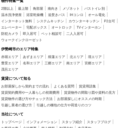
物件特集一覧
2階以上
最上階
角部屋
南向き
メゾネット
バストイレ別
温水洗浄便座
浴室乾燥機
追焚きバス
IHコンロ
オール電化
インターネット無料
システムキッチン
カウンターキッチン
P2台可
エレベーター
宅配ボックス
オートロック
TVインターホン
防犯カメラ
即入居可
ペット相談可
二人入居可
ウォークインクローゼット
伊勢崎市のエリア特集
赤堀エリア
あずまエリア
殖蓮エリア
北エリア
境エリア
豊受エリア
名和エリア
三郷エリア
南エリア
宮郷エリア
茂呂エリア
賃貸について知る
お部屋探しから契約までの流れ
よくある質問
賃貸用語集
賃貸契約費用や一人暮らしの初期費用
賃貸物件の間取り図や資料の見方
賃貸物件の選び方やチェック方法
お部屋探しにオススメの時期
引越し業者の選び方
引越しの梱包の仕方や荷造りのコツ
当社について
トップページ
インフォメーション
スタッフ紹介
スタッフブログ