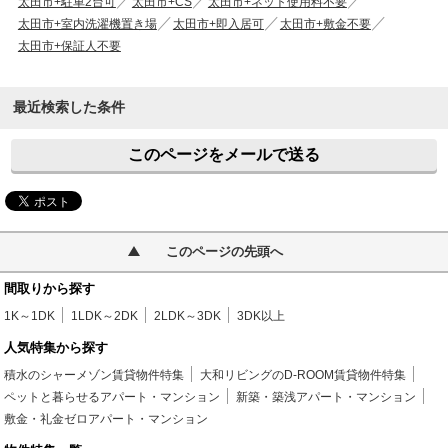
太田市+駐車2台可
太田市+CS
太田市+ネット使用料不要
太田市+室内洗濯機置き場
太田市+即入居可
太田市+敷金不要
太田市+保証人不要
最近検索した条件
このページをメールで送る
このページの先頭へ
間取りから探す
1K～1DK
1LDK～2DK
2LDK～3DK
3DK以上
人気特集から探す
積水のシャーメゾン賃貸物件特集
大和リビングのD-ROOM賃貸物件特集
ペットと暮らせるアパート・マンション
新築・築浅アパート・マンション
敷金・礼金ゼロアパート・マンション