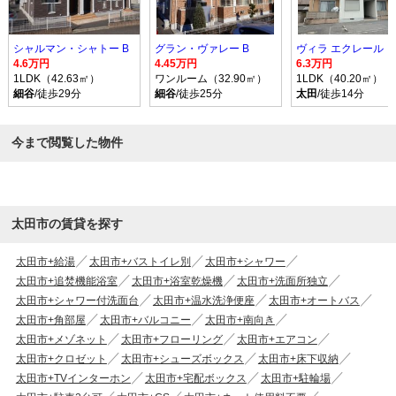
シャルマン・シャトー B
グラン・ヴァレー B
ヴィラ エクレール
4.6万円
4.45万円
6.3万円
1LDK（42.63㎡）
ワンルーム（32.90㎡）
1LDK（40.20㎡）
細谷
/徒歩29分
細谷
/徒歩25分
太田
/徒歩14分
今まで閲覧した物件
太田市の賃貸を探す
太田市+給湯
太田市+バストイレ別
太田市+シャワー
太田市+追焚機能浴室
太田市+浴室乾燥機
太田市+洗面所独立
太田市+シャワー付洗面台
太田市+温水洗浄便座
太田市+オートバス
太田市+角部屋
太田市+バルコニー
太田市+南向き
太田市+メゾネット
太田市+フローリング
太田市+エアコン
太田市+クロゼット
太田市+シューズボックス
太田市+床下収納
太田市+TVインターホン
太田市+宅配ボックス
太田市+駐輪場