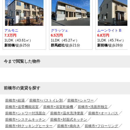
アルモニ
グラッツェ
ムーンライト B
7.3万円
6.5万円
6.8万円
1LDK（43.61㎡）
1LDK（45.27㎡）
1LDK（45.74㎡）
新前橋
/徒歩25分
群馬総社
/徒歩21分
新前橋
/徒歩28分
今まで閲覧した物件
前橋市の賃貸を探す
前橋市+給湯
前橋市+バストイレ別
前橋市+シャワー
前橋市+追焚機能浴室
前橋市+浴室乾燥機
前橋市+洗面所独立
前橋市+シャワー付洗面台
前橋市+温水洗浄便座
前橋市+オートバス
前橋市+システムキッチン
前橋市+対面式キッチン
前橋市+IHクッキングヒーター
前橋市+南向き
前橋市+フローリング