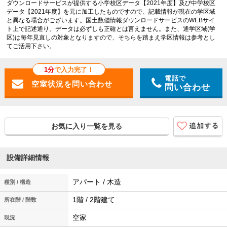
ダウンロードサービスが提供する小学校区データ【2021年度】及び中学校区
データ【2021年度】を元に加工したものですので、記載情報が現在の学区域
と異なる場合がございます。国土数値情報ダウンロードサービスのWEBサイ
ト上で記述通り、データは必ずしも正確とは言えません。また、通学区域(学
区)は毎年見直しの対象となりますので、そちらを踏まえ学区情報は参考とし
てご活用下さい。
1分
で入力完了！
電話で
問い合わせ
お気に入り一覧を見る
設備詳細情報
アパート / 木造
種別 / 構造
1階 / 2階建て
所在階 / 階数
空家
現況