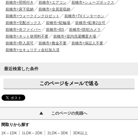
前橋市+照明付き
前橋市+エアコン
前橋市+シューズボックス
前橋市+床下収納
前橋市+全居室収納
前橋市+ウォークインクロゼット
前橋市+TVインターホン
前橋市+宅配ボックス
前橋市+駐輪場
前橋市+駐車2台可
前橋市+光ファイバー
前橋市+BS
前橋市+防犯カメラ
前橋市+ネット使用料不要
前橋市+室内洗濯機置き場
前橋市+即入居可
前橋市+敷金不要
前橋市+保証人不要
前橋市+セキュリティ会社加入済
最近検索した条件
このページをメールで送る
このページの先頭へ
間取りから探す
1K～1DK
1LDK～2DK
2LDK～3DK
3DK以上