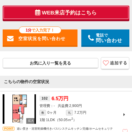
WEB来店予約はこちら
1分
で入力完了！
電話で
問い合わせ
お気に入り一覧を見る
こちらの物件の空室状況
6.5万円
102
-
2,900円
0ヶ月
7.2万円
敷
礼
2
1階
1LDK（50.05ｍ
）
追い焚き・浴室乾燥機付きバス/システムキッチン完備/ホームセキュリテ