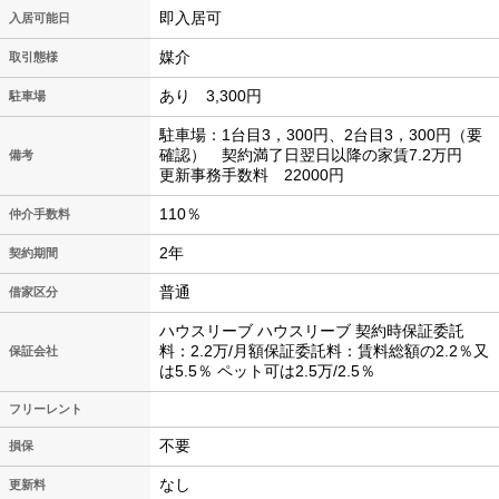
即入居可
入居可能日
媒介
取引態様
あり 3,300円
駐車場
駐車場：1台目3，300円、2台目3，300円（要
確認） 契約満了日翌日以降の家賃7.2万円
備考
更新事務手数料 22000円
110％
仲介手数料
2年
契約期間
普通
借家区分
ハウスリーブ ハウスリーブ 契約時保証委託
料：2.2万/月額保証委託料：賃料総額の2.2％又
保証会社
は5.5％ ペット可は2.5万/2.5％
フリーレント
不要
損保
なし
更新料