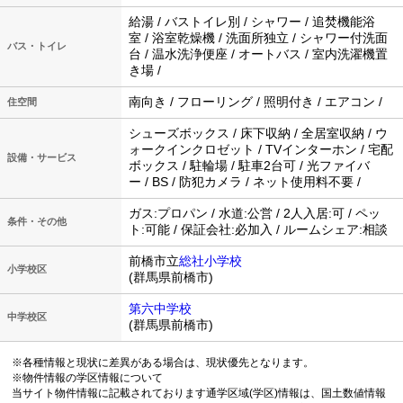
給湯 / バストイレ別 / シャワー / 追焚機能浴
室 / 浴室乾燥機 / 洗面所独立 / シャワー付洗面
バス・トイレ
台 / 温水洗浄便座 / オートバス / 室内洗濯機置
き場 /
南向き / フローリング / 照明付き / エアコン /
住空間
シューズボックス / 床下収納 / 全居室収納 / ウ
ォークインクロゼット / TVインターホン / 宅配
設備・サービス
ボックス / 駐輪場 / 駐車2台可 / 光ファイバ
ー / BS / 防犯カメラ / ネット使用料不要 /
ガス:プロパン / 水道:公営 / 2人入居:可 / ペッ
条件・その他
ト:可能 / 保証会社:必加入 / ルームシェア:相談
前橋市立
総社小学校
小学校区
(群馬県前橋市)
第六中学校
中学校区
(群馬県前橋市)
※各種情報と現状に差異がある場合は、現状優先となります。
※物件情報の学区情報について
当サイト物件情報に記載されております通学区域(学区)情報は、国土数値情報