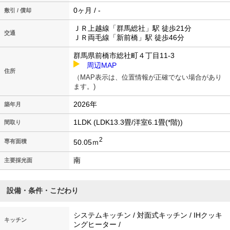
0ヶ月 / -
敷引 / 償却
ＪＲ上越線「群馬総社」駅 徒歩21分
交通
ＪＲ両毛線「新前橋」駅 徒歩46分
群馬県前橋市総社町４丁目11-3
周辺MAP
住所
（MAP表示は、位置情報が正確でない場合があり
ます。)
2026年
築年月
1LDK (LDK13.3畳/洋室6.1畳(*階))
間取り
2
50.05ｍ
専有面積
南
主要採光面
設備・条件・こだわり
システムキッチン / 対面式キッチン / IHクッキ
キッチン
ングヒーター /