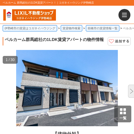
ベルカーム 群馬総社の1LDK賃貸アパート！｜コガネイハウジング伊勢崎店
伊勢崎市の賃貸はコガネイハウジング
賃貸物件検索
前橋市の賃貸情報一覧
ベルカー
ベルカーム
群馬総社の1LDK賃貸アパートの物件情報
1 / 30
一覧
【建物外観】