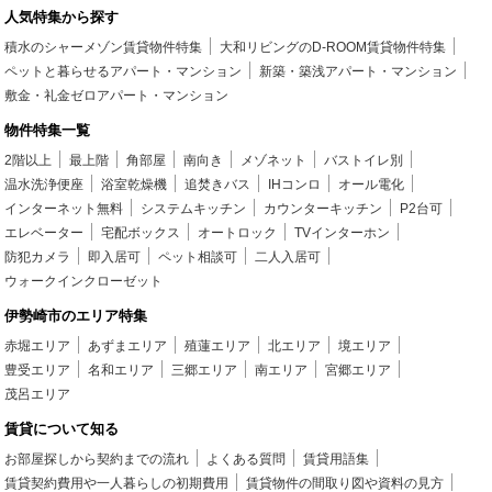
人気特集から探す
積水のシャーメゾン賃貸物件特集
大和リビングのD-ROOM賃貸物件特集
ペットと暮らせるアパート・マンション
新築・築浅アパート・マンション
敷金・礼金ゼロアパート・マンション
物件特集一覧
2階以上
最上階
角部屋
南向き
メゾネット
バストイレ別
温水洗浄便座
浴室乾燥機
追焚きバス
IHコンロ
オール電化
インターネット無料
システムキッチン
カウンターキッチン
P2台可
エレベーター
宅配ボックス
オートロック
TVインターホン
防犯カメラ
即入居可
ペット相談可
二人入居可
ウォークインクローゼット
伊勢崎市のエリア特集
赤堀エリア
あずまエリア
殖蓮エリア
北エリア
境エリア
豊受エリア
名和エリア
三郷エリア
南エリア
宮郷エリア
茂呂エリア
賃貸について知る
お部屋探しから契約までの流れ
よくある質問
賃貸用語集
賃貸契約費用や一人暮らしの初期費用
賃貸物件の間取り図や資料の見方